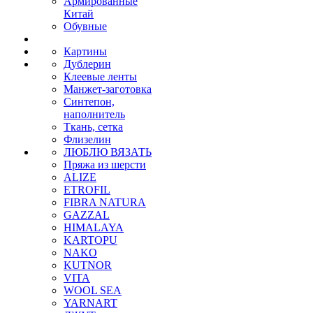
Армированные
Китай
Обувные
Картины
Дублерин
Клеевые ленты
Манжет-заготовка
Синтепон,
наполнитель
Ткань, сетка
Флизелин
ЛЮБЛЮ ВЯЗАТЬ
Пряжа из шерсти
ALIZE
ETROFIL
FIBRA NATURA
GAZZAL
HIMALAYA
KARTOPU
NAKO
KUTNOR
VITA
WOOL SEA
YARNART