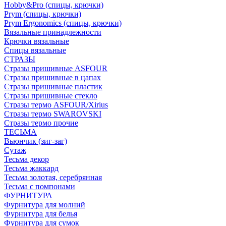
Hobby&Pro (спицы, крючки)
Prym (спицы, крючки)
Prym Ergonomics (спицы, крючки)
Вязальные принадлежности
Крючки вязальные
Спицы вязальные
СТРАЗЫ
Стразы пришивные ASFOUR
Стразы пришивные в цапах
Стразы пришивные пластик
Стразы пришивные стекло
Стразы термо ASFOUR/Xirius
Стразы термо SWAROVSKI
Стразы термо прочие
ТЕСЬМА
Вьюнчик (зиг-заг)
Сутаж
Тесьма декор
Тесьма жаккард
Тесьма золотая, серебрянная
Тесьма с помпонами
ФУРНИТУРА
Фурнитура для молний
Фурнитура для белья
Фурнитура для сумок