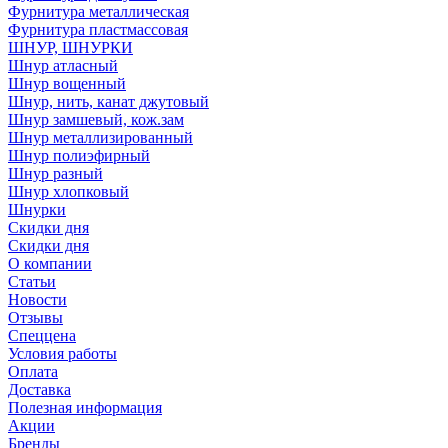
Фурнитура металлическая
Фурнитура пластмассовая
ШНУР, ШНУРКИ
Шнур атласный
Шнур вощенный
Шнур, нить, канат джутовый
Шнур замшевый, кож.зам
Шнур металлизированный
Шнур полиэфирный
Шнур разный
Шнур хлопковый
Шнурки
Скидки дня
Скидки дня
О компании
Статьи
Новости
Отзывы
Спеццена
Условия работы
Оплата
Доставка
Полезная информация
Акции
Бренды