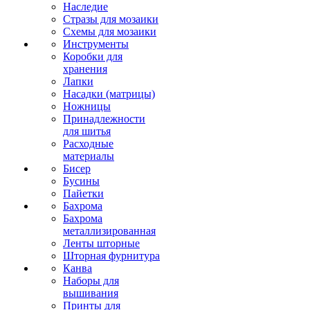
Наследие
Стразы для мозаики
Схемы для мозаики
Инструменты
Коробки для
хранения
Лапки
Насадки (матрицы)
Ножницы
Принадлежности
для шитья
Расходные
материалы
Бисер
Бусины
Пайетки
Бахрома
Бахрома
металлизированная
Ленты шторные
Шторная фурнитура
Канва
Наборы для
вышивания
Принты для