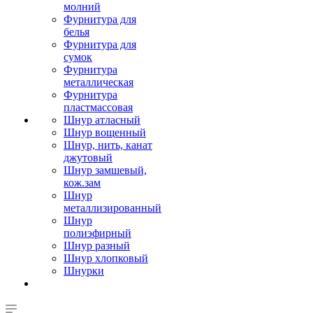
молний
Фурнитура для
белья
Фурнитура для
сумок
Фурнитура
металлическая
Фурнитура
пластмассовая
Шнур атласный
Шнур вощенный
Шнур, нить, канат
джутовый
Шнур замшевый,
кож.зам
Шнур
металлизированный
Шнур
полиэфирный
Шнур разный
Шнур хлопковый
Шнурки