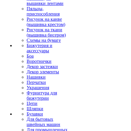
вышивки лентами
Пяльцы,
приспособления
Рисунок на канве
(вышивка крестом)
Рисунок на ткани
(вышивка бисером)
Схемы на бумаге
Бижутерия и
аксессуары
Боа
Воротнички
Декор застежки
Декор элементы
Нашивки
Перчатки
Украшения
Фурнитура для
бижутерии
Цепи
Шляпки
Булавки
Для бытовых
швейных машин
Для промышленных