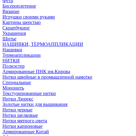
Фетр
Бисероплетение
Вязание
Игрушки своими руками
Картины шерстью
Скрапбукинг
Украшения
Шитье
НАШИВКИ, ТЕРМОАППЛИКАЦИИ
Нашивки
Термоаппликации
НИТКИ
Полиэстер
Армированные ПНК им.Кирова
Нитки швейные в промышленной намотке
Специальные
Мононить
Текстурированные нитки
Нитки Люрекс
Золотые нитки для вышивания
Нитки черные
Нитки шелковые
Нитки мятного цвета
Нитки капроновые
Армированные Китай