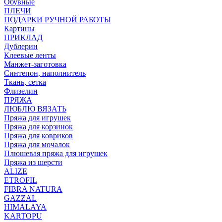
Обувные
ПЛЕЧИ
ПОДАРКИ РУЧНОЙ РАБОТЫ
Картины
ПРИКЛАД
Дублерин
Клеевые ленты
Манжет-заготовка
Синтепон, наполнитель
Ткань, сетка
Флизелин
ПРЯЖА
ЛЮБЛЮ ВЯЗАТЬ
Пряжа для игрушек
Пряжа для корзинок
Пряжа для ковриков
Пряжа для мочалок
Плюшевая пряжа для игрушек
Пряжа из шерсти
ALIZE
ETROFIL
FIBRA NATURA
GAZZAL
HIMALAYA
KARTOPU