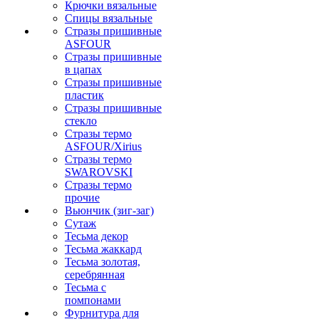
Крючки вязальные
Спицы вязальные
Стразы пришивные
ASFOUR
Стразы пришивные
в цапах
Стразы пришивные
пластик
Стразы пришивные
стекло
Стразы термо
ASFOUR/Xirius
Стразы термо
SWAROVSKI
Стразы термо
прочие
Вьюнчик (зиг-заг)
Сутаж
Тесьма декор
Тесьма жаккард
Тесьма золотая,
серебрянная
Тесьма с
помпонами
Фурнитура для