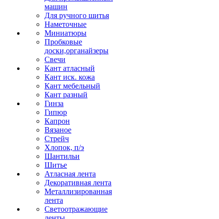
машин
Для ручного шитья
Наметочные
Миниатюры
Пробковые
доски,органайзеры
Свечи
Кант атласный
Кант иск. кожа
Кант мебельный
Кант разный
Гинза
Гипюр
Капрон
Вязаное
Стрейч
Хлопок, п/э
Шантильи
Шитье
Атласная лента
Декоративная лента
Металлизированная
лента
Светоотражающие
ленты