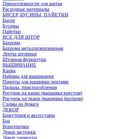
Принадлежности для шитья
Расходные материалы
БИСЕР, БУСИНЫ, ПАЙЕТКИ
Бисер
Бусины
Пайетки
ВСЕ ДЛЯ ШТОР
Бахрома
Бахрома металлизированная
Ленты шторные
Шторная фурнитура
ВЫШИВАНИЕ
Канва
Наборы для вышивания
Принты для вышивки лентами
Пяльцы, приспособления
Рисунок на канве (вышивка крестом)
Рисунок на ткани (вышивка бисером)
Схемы на бумаге
ДЕКОР
Бижутерия и аксессуары
Боа
Воротнички
Декор застежки
Декор элементы