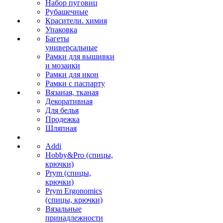
Набор пуговиц
Рубашечные
Красители. химия
Упаковка
Багеты
универсальные
Рамки для вышивки
и мозаики
Рамки для икон
Рамки с паспарту
Вязаная, тканая
Декоративная
Для белья
Продежка
Шляпная
Addi
Hobby&Pro (спицы,
крючки)
Prym (спицы,
крючки)
Prym Ergonomics
(спицы, крючки)
Вязальные
принадлежности