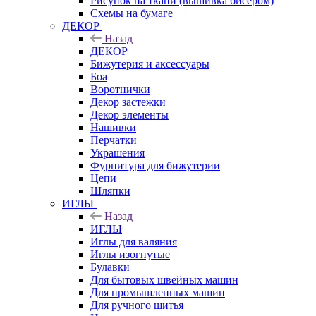
Рисунок на ткани (вышивка бисером)
Схемы на бумаге
ДЕКОР
Назад
ДЕКОР
Бижутерия и аксессуары
Боа
Воротнички
Декор застежки
Декор элементы
Нашивки
Перчатки
Украшения
Фурнитура для бижутерии
Цепи
Шляпки
ИГЛЫ
Назад
ИГЛЫ
Иглы для валяния
Иглы изогнутые
Булавки
Для бытовых швейных машин
Для промышленных машин
Для ручного шитья