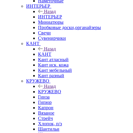
Наметочные
ИНТЕРЬЕР
Назад
ИНТЕРЬЕР
Миниатюры
Пробковые доски,органайзеры
Свечи
Сувенирчики
КАНТ
Назад
КАНТ
Кант атласный
Кант иск. кожа
Кант мебельный
Кант разный
КРУЖЕВО
Назад
КРУЖЕВО
Гинза
Гипюр
Капрон
Вязаное
Стрейч
Хлопок, п/э
Шантильи