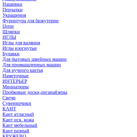
Нашивки
Перчатки
Украшения
Фурнитура для бижутерии
Цепи
Шляпки
ИГЛЫ
Иглы для валяния
Иглы изогнутые
Булавки
Для бытовых швейных машин
Для промышленных машин
Для ручного шитья
Наметочные
ИНТЕРЬЕР
Миниатюры
Пробковые доски,органайзеры
Свечи
Сувенирчики
КАНТ
Кант атласный
Кант иск. кожа
Кант мебельный
Кант разный
КРУЖЕВО