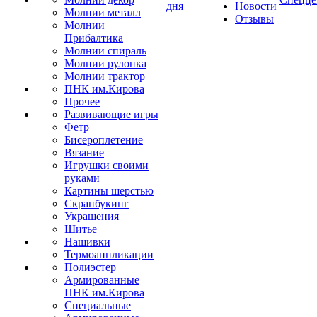
дня
Новости
Молнии металл
Отзывы
Молнии
Прибалтика
Молнии спираль
Молнии рулонка
Молнии трактор
ПНК им.Кирова
Прочее
Развивающие игры
Фетр
Бисероплетение
Вязание
Игрушки своими
руками
Картины шерстью
Скрапбукинг
Украшения
Шитье
Нашивки
Термоаппликации
Полиэстер
Армированные
ПНК им.Кирова
Специальные