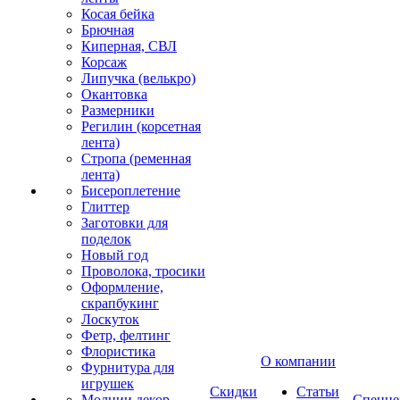
Косая бейка
Брючная
Киперная, СВЛ
Корсаж
Липучка (велькро)
Окантовка
Размерники
Регилин (корсетная
лента)
Стропа (ременная
лента)
Бисероплетение
Глиттер
Заготовки для
поделок
Новый год
Проволока, тросики
Оформление,
скрапбукинг
Лоскуток
Фетр, фелтинг
Флористика
О компании
Фурнитура для
игрушек
Скидки
Статьи
Молнии декор
Спецце