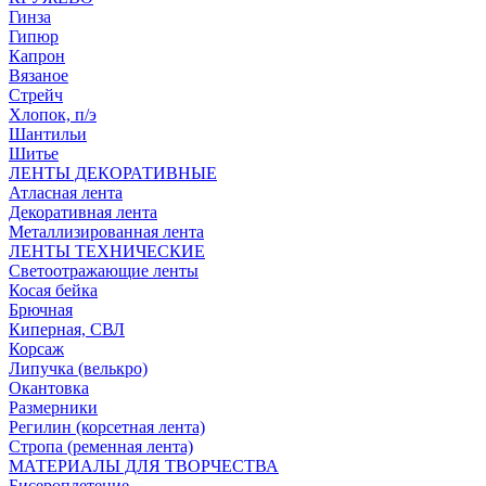
Гинза
Гипюр
Капрон
Вязаное
Стрейч
Хлопок, п/э
Шантильи
Шитье
ЛЕНТЫ ДЕКОРАТИВНЫЕ
Атласная лента
Декоративная лента
Металлизированная лента
ЛЕНТЫ ТЕХНИЧЕСКИЕ
Светоотражающие ленты
Косая бейка
Брючная
Киперная, СВЛ
Корсаж
Липучка (велькро)
Окантовка
Размерники
Регилин (корсетная лента)
Стропа (ременная лента)
МАТЕРИАЛЫ ДЛЯ ТВОРЧЕСТВА
Бисероплетение