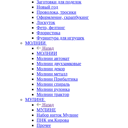
Заготовки для поделок
Новый год
Проволока, тросики
Оформление, скрапбукинг
Лоскуток
Фетр, фелтинг
Флористика
Фурнитура для игрушек
МОЛНИИ
Назад
МОЛНИИ
Молнии автомат
Молнии двухзамковые
Молнии декор
Молнии металл
Молнии Прибалтика
Молнии спираль
Молнии рулонка
Молнии трактор
МУЛИНЕ
Назад
МУЛИНЕ
Набор ниток Мулине
ПНК им.Кирова
Прочее