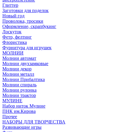
Глиттер
Заготовки для поделок
Новый год
Проволока, тросики
Оформление, скрапбукинг
Лоскуток
Фетр, фелтинг
Флористика
Фурнитура для игрушек
МОЛНИИ
Молнии автомат
Молнии двухзамковые
Молнии декор
Молнии металл
Молнии Прибалтика
Молнии спираль
Молнии рулонка
Молнии трактор
МУЛИНЕ
Набор ниток Мулине
ПНК им.Кирова
Прочее
НАБОРЫ ДЛЯ ТВОРЧЕСТВА
Развивающие игры