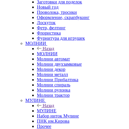
Заготовки для поделок
Новый год
Проволока, тросики
Оформление, скрапбукинг
Лоскуток
Фетр, фелтинг
Флористика
Фурнитура для игрушек
МОЛНИИ
Назад
МОЛНИИ
Молнии автомат
Молнии двухзамковые
Молнии декор
Молнии металл
Молнии Прибалтика
Молнии спираль
Молнии рулонка
Молнии трактор
МУЛИНЕ
Назад
МУЛИНЕ
Набор ниток Мулине
ПНК им.Кирова
Прочее