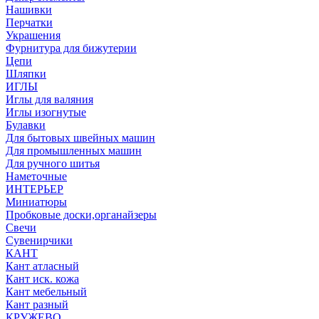
Нашивки
Перчатки
Украшения
Фурнитура для бижутерии
Цепи
Шляпки
ИГЛЫ
Иглы для валяния
Иглы изогнутые
Булавки
Для бытовых швейных машин
Для промышленных машин
Для ручного шитья
Наметочные
ИНТЕРЬЕР
Миниатюры
Пробковые доски,органайзеры
Свечи
Сувенирчики
КАНТ
Кант атласный
Кант иск. кожа
Кант мебельный
Кант разный
КРУЖЕВО