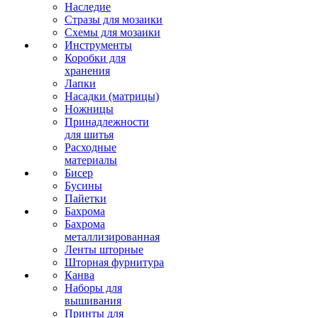
Наследие
Стразы для мозаики
Схемы для мозаики
Инструменты
Коробки для
хранения
Лапки
Насадки (матрицы)
Ножницы
Принадлежности
для шитья
Расходные
материалы
Бисер
Бусины
Пайетки
Бахрома
Бахрома
металлизированная
Ленты шторные
Шторная фурнитура
Канва
Наборы для
вышивания
Принты для