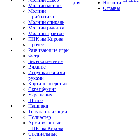
дня
Новости
Молнии металл
Отзывы
Молнии
Прибалтика
Молнии спираль
Молнии рулонка
Молнии трактор
ПНК им.Кирова
Прочее
Развивающие игры
Фетр
Бисероплетение
Вязание
Игрушки своими
руками
Картины шерстью
Скрапбукинг
Украшения
Шитье
Нашивки
Термоаппликации
Полиэстер
Армированные
ПНК им.Кирова
Специальные