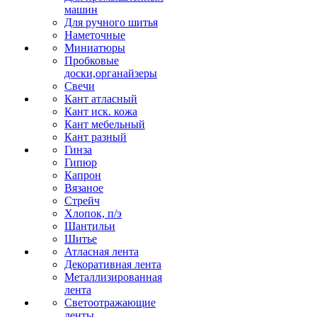
машин
Для ручного шитья
Наметочные
Миниатюры
Пробковые
доски,органайзеры
Свечи
Кант атласный
Кант иск. кожа
Кант мебельный
Кант разный
Гинза
Гипюр
Капрон
Вязаное
Стрейч
Хлопок, п/э
Шантильи
Шитье
Атласная лента
Декоративная лента
Металлизированная
лента
Светоотражающие
ленты