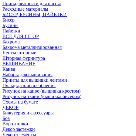
Принадлежности для шитья
Расходные материалы
БИСЕР, БУСИНЫ, ПАЙЕТКИ
Бисер
Бусины
Пайетки
ВСЕ ДЛЯ ШТОР
Бахрома
Бахрома металлизированная
Ленты шторные
Шторная фурнитура
ВЫШИВАНИЕ
Канва
Наборы для вышивания
Принты для вышивки лентами
Пяльцы, приспособления
Рисунок на канве (вышивка крестом)
Рисунок на ткани (вышивка бисером)
Схемы на бумаге
ДЕКОР
Бижутерия и аксессуары
Боа
Воротнички
Декор застежки
Декор элементы