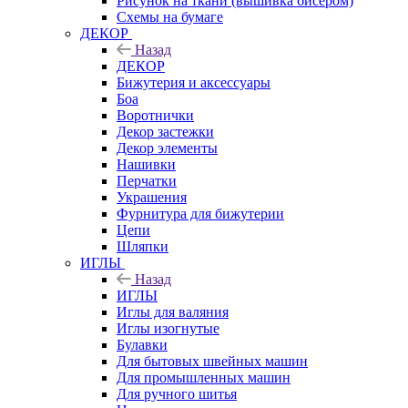
Рисунок на ткани (вышивка бисером)
Схемы на бумаге
ДЕКОР
Назад
ДЕКОР
Бижутерия и аксессуары
Боа
Воротнички
Декор застежки
Декор элементы
Нашивки
Перчатки
Украшения
Фурнитура для бижутерии
Цепи
Шляпки
ИГЛЫ
Назад
ИГЛЫ
Иглы для валяния
Иглы изогнутые
Булавки
Для бытовых швейных машин
Для промышленных машин
Для ручного шитья