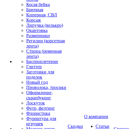
Косая бейка
Брючная
Киперная, СВЛ
Корсаж
Липучка (велькро)
Окантовка
Размерники
Регилин (корсетная
лента)
Стропа (ременная
лента)
Бисероплетение
Глиттер
Заготовки для
поделок
Новый год
Проволока, тросики
Оформление,
скрапбукинг
Лоскуток
Фетр, фелтинг
Флористика
О компании
Фурнитура для
игрушек
Скидки
Статьи
Молнии декор
Спецце