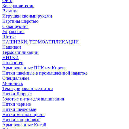
Фетр
Бисероплетение
Вязание
Игрушки своими руками
Картины шерстью
Скрапбукинг
Украшения
Шитье
НАШИВКИ, ТЕРМОАППЛИКАЦИИ
Нашивки
Термоаппликации
НИТКИ
Полиэстер
Армированные ПНК им.Кирова
Нитки швейные в промышленной намотке
Специальные
Мононить
Текстурированные нитки
Нитки Люрекс
Золотые нитки для вышивания
Нитки черные
Нитки шелковые
Нитки мятного цвета
Нитки капроновые
Армированные Китай