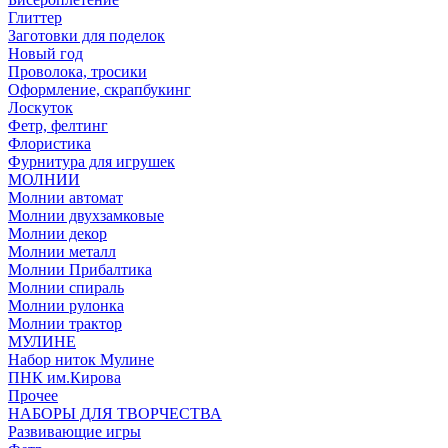
Глиттер
Заготовки для поделок
Новый год
Проволока, тросики
Оформление, скрапбукинг
Лоскуток
Фетр, фелтинг
Флористика
Фурнитура для игрушек
МОЛНИИ
Молнии автомат
Молнии двухзамковые
Молнии декор
Молнии металл
Молнии Прибалтика
Молнии спираль
Молнии рулонка
Молнии трактор
МУЛИНЕ
Набор ниток Мулине
ПНК им.Кирова
Прочее
НАБОРЫ ДЛЯ ТВОРЧЕСТВА
Развивающие игры