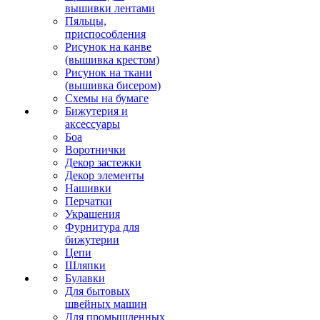
вышивки лентами
Пяльцы,
приспособления
Рисунок на канве
(вышивка крестом)
Рисунок на ткани
(вышивка бисером)
Схемы на бумаге
Бижутерия и
аксессуары
Боа
Воротнички
Декор застежки
Декор элементы
Нашивки
Перчатки
Украшения
Фурнитура для
бижутерии
Цепи
Шляпки
Булавки
Для бытовых
швейных машин
Для промышленных