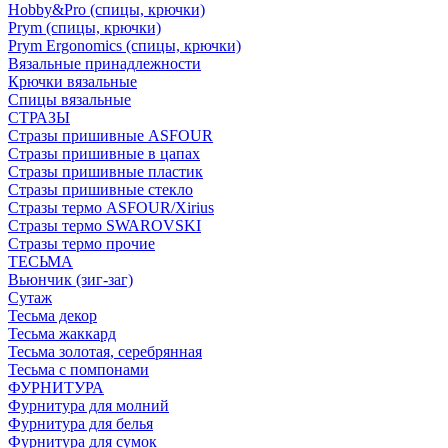
Hobby&Pro (спицы, крючки)
Prym (спицы, крючки)
Prym Ergonomics (спицы, крючки)
Вязальные принадлежности
Крючки вязальные
Спицы вязальные
СТРАЗЫ
Стразы пришивные ASFOUR
Стразы пришивные в цапах
Стразы пришивные пластик
Стразы пришивные стекло
Стразы термо ASFOUR/Xirius
Стразы термо SWAROVSKI
Стразы термо прочие
ТЕСЬМА
Вьюнчик (зиг-заг)
Сутаж
Тесьма декор
Тесьма жаккард
Тесьма золотая, серебрянная
Тесьма с помпонами
ФУРНИТУРА
Фурнитура для молний
Фурнитура для белья
Фурнитура для сумок