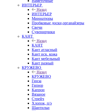
Наметочные
ИНТЕРЬЕР
Назад
ИНТЕРЬЕР
Миниатюры
Пробковые доски,органайзеры
Свечи
Сувенирчики
КАНТ
Назад
КАНТ
Кант атласный
Кант иск. кожа
Кант мебельный
Кант разный
КРУЖЕВО
Назад
КРУЖЕВО
Гинза
Гипюр
Капрон
Вязаное
Стрейч
Хлопок, п/э
Шантильи