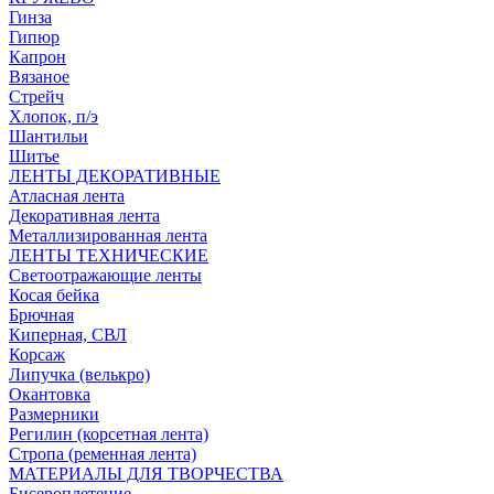
Гинза
Гипюр
Капрон
Вязаное
Стрейч
Хлопок, п/э
Шантильи
Шитье
ЛЕНТЫ ДЕКОРАТИВНЫЕ
Атласная лента
Декоративная лента
Металлизированная лента
ЛЕНТЫ ТЕХНИЧЕСКИЕ
Светоотражающие ленты
Косая бейка
Брючная
Киперная, СВЛ
Корсаж
Липучка (велькро)
Окантовка
Размерники
Регилин (корсетная лента)
Стропа (ременная лента)
МАТЕРИАЛЫ ДЛЯ ТВОРЧЕСТВА
Бисероплетение