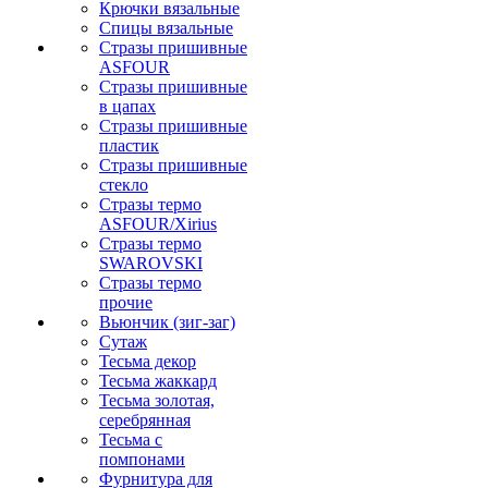
Крючки вязальные
Спицы вязальные
Стразы пришивные
ASFOUR
Стразы пришивные
в цапах
Стразы пришивные
пластик
Стразы пришивные
стекло
Стразы термо
ASFOUR/Xirius
Стразы термо
SWAROVSKI
Стразы термо
прочие
Вьюнчик (зиг-заг)
Сутаж
Тесьма декор
Тесьма жаккард
Тесьма золотая,
серебрянная
Тесьма с
помпонами
Фурнитура для