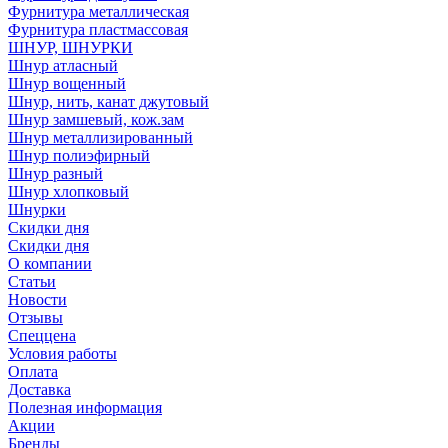
Фурнитура металлическая
Фурнитура пластмассовая
ШНУР, ШНУРКИ
Шнур атласный
Шнур вощенный
Шнур, нить, канат джутовый
Шнур замшевый, кож.зам
Шнур металлизированный
Шнур полиэфирный
Шнур разный
Шнур хлопковый
Шнурки
Скидки дня
Скидки дня
О компании
Статьи
Новости
Отзывы
Спеццена
Условия работы
Оплата
Доставка
Полезная информация
Акции
Бренды