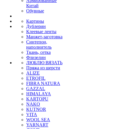
Армированные
Китай
Обувные
Картины
Дублерин
Клеевые ленты
Манжет-заготовка
Синтепон,
наполнитель
Ткань, сетка
Флизелин
ЛЮБЛЮ ВЯЗАТЬ
Пряжа из шерсти
ALIZE
ETROFIL
FIBRA NATURA
GAZZAL
HIMALAYA
KARTOPU
NAKO
KUTNOR
VITA
WOOL SEA
YARNART