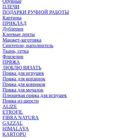
Обувные
ПЛЕЧИ
ПОДАРКИ РУЧНОЙ РАБОТЫ
Картины
ПРИКЛАД
Дублерин
Клеевые ленты
Манжет-заготовка
Синтепон, наполнитель
Ткань, сетка
Флизелин
ПРЯЖА
ЛЮБЛЮ ВЯЗАТЬ
Пряжа для игрушек
Пряжа для корзинок
Пряжа для ковриков
Пряжа для мочалок
Плюшевая пряжа для игрушек
Пряжа из шерсти
ALIZE
ETROFIL
FIBRA NATURA
GAZZAL
HIMALAYA
KARTOPU