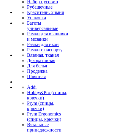
Набор пуговиц
Рубашечные
Красители. химия
Упаковка
Багеты
универсальные
Рамки для вышивки
и мозаики
Рамки для икон
Рамки с паспарту
Вязаная, тканая
Декоративная
Для белья
Продежка
Шляпная
Addi
Hobby&Pro (спицы,
крючки)
Prym (спицы,
крючки)
Prym Ergonomics
(спицы, крючки)
Вязальные
принадлежности