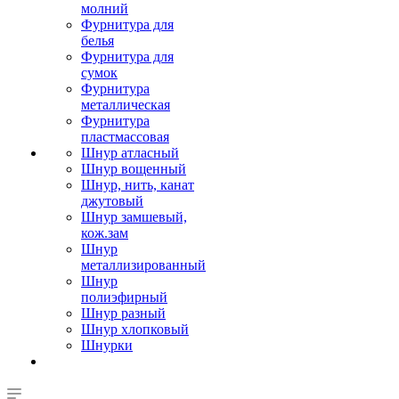
молний
Фурнитура для
белья
Фурнитура для
сумок
Фурнитура
металлическая
Фурнитура
пластмассовая
Шнур атласный
Шнур вощенный
Шнур, нить, канат
джутовый
Шнур замшевый,
кож.зам
Шнур
металлизированный
Шнур
полиэфирный
Шнур разный
Шнур хлопковый
Шнурки