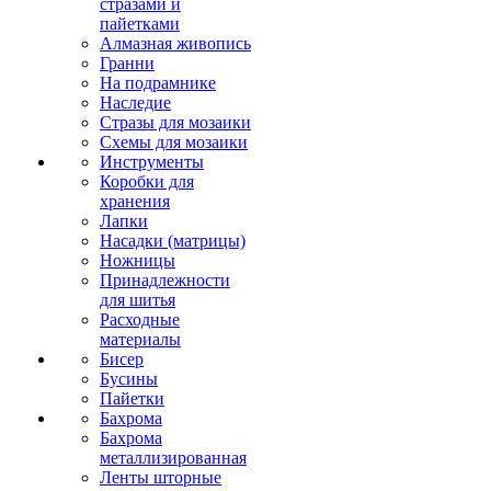
стразами и
пайетками
Алмазная живопись
Гранни
На подрамнике
Наследие
Стразы для мозаики
Схемы для мозаики
Инструменты
Коробки для
хранения
Лапки
Насадки (матрицы)
Ножницы
Принадлежности
для шитья
Расходные
материалы
Бисер
Бусины
Пайетки
Бахрома
Бахрома
металлизированная
Ленты шторные