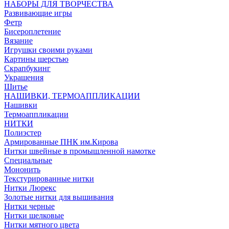
НАБОРЫ ДЛЯ ТВОРЧЕСТВА
Развивающие игры
Фетр
Бисероплетение
Вязание
Игрушки своими руками
Картины шерстью
Скрапбукинг
Украшения
Шитье
НАШИВКИ, ТЕРМОАППЛИКАЦИИ
Нашивки
Термоаппликации
НИТКИ
Полиэстер
Армированные ПНК им.Кирова
Нитки швейные в промышленной намотке
Специальные
Мононить
Текстурированные нитки
Нитки Люрекс
Золотые нитки для вышивания
Нитки черные
Нитки шелковые
Нитки мятного цвета