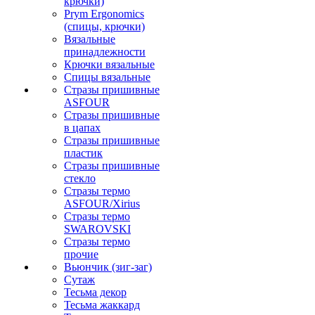
крючки)
Prym Ergonomics
(спицы, крючки)
Вязальные
принадлежности
Крючки вязальные
Спицы вязальные
Стразы пришивные
ASFOUR
Стразы пришивные
в цапах
Стразы пришивные
пластик
Стразы пришивные
стекло
Стразы термо
ASFOUR/Xirius
Стразы термо
SWAROVSKI
Стразы термо
прочие
Вьюнчик (зиг-заг)
Сутаж
Тесьма декор
Тесьма жаккард