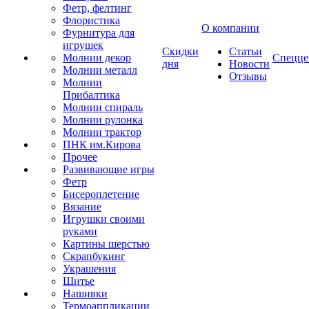
Фетр, фелтинг
Флористика
О компании
Фурнитура для
игрушек
Скидки
Статьи
Молнии декор
Спецце
дня
Новости
Молнии металл
Отзывы
Молнии
Прибалтика
Молнии спираль
Молнии рулонка
Молнии трактор
ПНК им.Кирова
Прочее
Развивающие игры
Фетр
Бисероплетение
Вязание
Игрушки своими
руками
Картины шерстью
Скрапбукинг
Украшения
Шитье
Нашивки
Термоаппликации