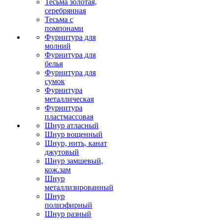
Тесьма золотая,
серебрянная
Тесьма с
помпонами
Фурнитура для
молний
Фурнитура для
белья
Фурнитура для
сумок
Фурнитура
металлическая
Фурнитура
пластмассовая
Шнур атласный
Шнур вощенный
Шнур, нить, канат
джутовый
Шнур замшевый,
кож.зам
Шнур
металлизированный
Шнур
полиэфирный
Шнур разный