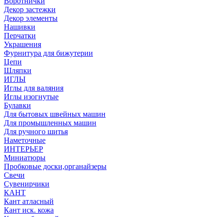
Воротнички
Декор застежки
Декор элементы
Нашивки
Перчатки
Украшения
Фурнитура для бижутерии
Цепи
Шляпки
ИГЛЫ
Иглы для валяния
Иглы изогнутые
Булавки
Для бытовых швейных машин
Для промышленных машин
Для ручного шитья
Наметочные
ИНТЕРЬЕР
Миниатюры
Пробковые доски,органайзеры
Свечи
Сувенирчики
КАНТ
Кант атласный
Кант иск. кожа