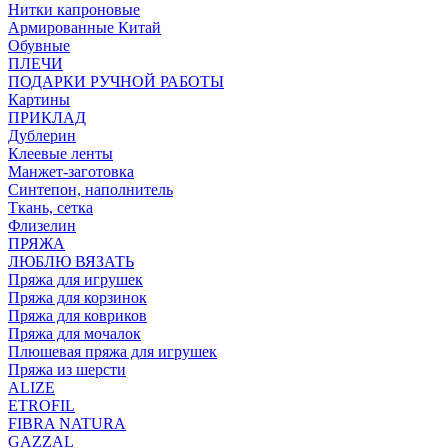
Нитки капроновые
Армированные Китай
Обувные
ПЛЕЧИ
ПОДАРКИ РУЧНОЙ РАБОТЫ
Картины
ПРИКЛАД
Дублерин
Клеевые ленты
Манжет-заготовка
Синтепон, наполнитель
Ткань, сетка
Флизелин
ПРЯЖА
ЛЮБЛЮ ВЯЗАТЬ
Пряжа для игрушек
Пряжа для корзинок
Пряжа для ковриков
Пряжа для мочалок
Плюшевая пряжа для игрушек
Пряжа из шерсти
ALIZE
ETROFIL
FIBRA NATURA
GAZZAL