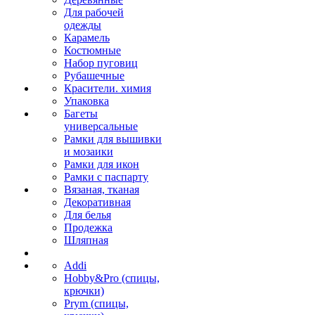
Для рабочей
одежды
Карамель
Костюмные
Набор пуговиц
Рубашечные
Красители. химия
Упаковка
Багеты
универсальные
Рамки для вышивки
и мозаики
Рамки для икон
Рамки с паспарту
Вязаная, тканая
Декоративная
Для белья
Продежка
Шляпная
Addi
Hobby&Pro (спицы,
крючки)
Prym (спицы,