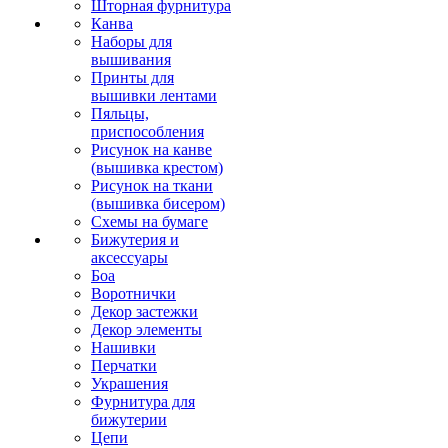
Шторная фурнитура
Канва
Наборы для
вышивания
Принты для
вышивки лентами
Пяльцы,
приспособления
Рисунок на канве
(вышивка крестом)
Рисунок на ткани
(вышивка бисером)
Схемы на бумаге
Бижутерия и
аксессуары
Боа
Воротнички
Декор застежки
Декор элементы
Нашивки
Перчатки
Украшения
Фурнитура для
бижутерии
Цепи