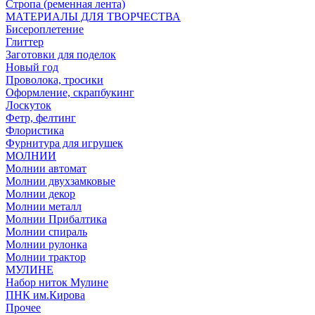
Стропа (ременная лента)
МАТЕРИАЛЫ ДЛЯ ТВОРЧЕСТВА
Бисероплетение
Глиттер
Заготовки для поделок
Новый год
Проволока, тросики
Оформление, скрапбукинг
Лоскуток
Фетр, фелтинг
Флористика
Фурнитура для игрушек
МОЛНИИ
Молнии автомат
Молнии двухзамковые
Молнии декор
Молнии металл
Молнии Прибалтика
Молнии спираль
Молнии рулонка
Молнии трактор
МУЛИНЕ
Набор ниток Мулине
ПНК им.Кирова
Прочее