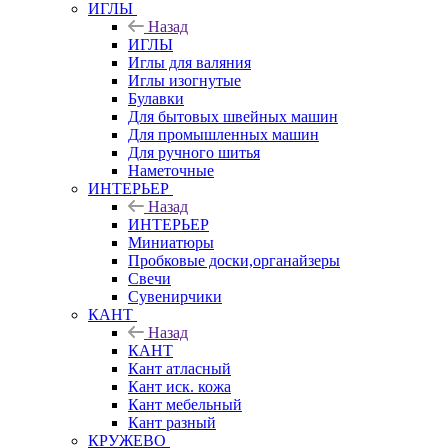
ИГЛЫ
Назад
ИГЛЫ
Иглы для валяния
Иглы изогнутые
Булавки
Для бытовых швейных машин
Для промышленных машин
Для ручного шитья
Наметочные
ИНТЕРЬЕР
Назад
ИНТЕРЬЕР
Миниатюры
Пробковые доски,органайзеры
Свечи
Сувенирчики
КАНТ
Назад
КАНТ
Кант атласный
Кант иск. кожа
Кант мебельный
Кант разный
КРУЖЕВО