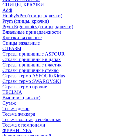
СПИЦЫ, КРЮЧКИ
Addi
Hobby&Pro (спицы, крючки)
Prym (спицы, крючки)
Prym Ergonomics (спицы, крючки)
Вязальные принадлежности
Крючки вязальные
Спицы вязальные
СТРАЗЫ
Стразы пришивные ASFOUR
Стразы пришивные в цапах
Стразы пришивные пластик
Стразы пришивные стекло
Стразы термо ASFOUR/Xirius
Стразы термо SWAROVSKI
Стразы термо прочие
ТЕСЬМА
Вьюнчик (зиг-заг)
Сутаж
Тесьма декор
Тесьма жаккард
Тесьма золотая, серебрянная
Тесьма с помпонами
ФУРНИТУРА
Фурнитура для молний