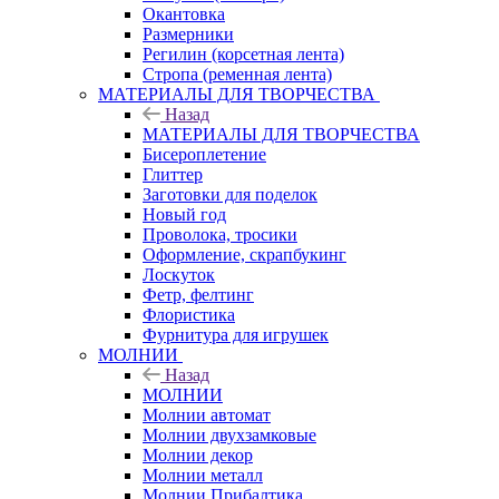
Окантовка
Размерники
Регилин (корсетная лента)
Стропа (ременная лента)
МАТЕРИАЛЫ ДЛЯ ТВОРЧЕСТВА
Назад
МАТЕРИАЛЫ ДЛЯ ТВОРЧЕСТВА
Бисероплетение
Глиттер
Заготовки для поделок
Новый год
Проволока, тросики
Оформление, скрапбукинг
Лоскуток
Фетр, фелтинг
Флористика
Фурнитура для игрушек
МОЛНИИ
Назад
МОЛНИИ
Молнии автомат
Молнии двухзамковые
Молнии декор
Молнии металл
Молнии Прибалтика