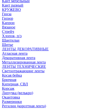
Кант мебельный
Кант разный
КРУЖЕВО
Гинза
Гипюр
Капрон
Вязаное
Стрейч
Хлопок, п/э
Шантильи
Шитье
ЛЕНТЫ ДЕКОРАТИВНЫЕ
Атласная лента
Декоративная лента
Металлизированная лента
ЛЕНТЫ ТЕХНИЧЕСКИЕ
Светоотражающие ленты
Косая бейка
Брючная
Киперная, СВЛ
Корсаж
Липучка (велькро)
Окантовка
Размерники
Регилин (корсетная лента)