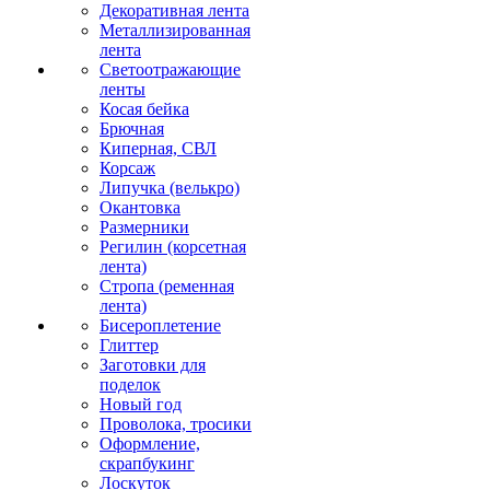
Декоративная лента
Металлизированная
лента
Светоотражающие
ленты
Косая бейка
Брючная
Киперная, СВЛ
Корсаж
Липучка (велькро)
Окантовка
Размерники
Регилин (корсетная
лента)
Стропа (ременная
лента)
Бисероплетение
Глиттер
Заготовки для
поделок
Новый год
Проволока, тросики
Оформление,
скрапбукинг
Лоскуток