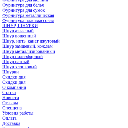
Фурнитура для белья
Фурнитура для сумок
Фурнитура металлическая
Фурнитура пластмассовая
ШНУР, ШНУРКИ
Шнур атласный
Шнур вощенный
Шнур, нить, канат джутовый
Шнур замшевый, кож.зам
Шнур металлизированный
Шнур полиэфирный
Шнур разный
Шнур хлопковый
Шнурки
Скидки дня
Скидки дня
О компании
Статьи
Новости
Отзывы
Спеццена
Условия работы
Оплата
Доставка