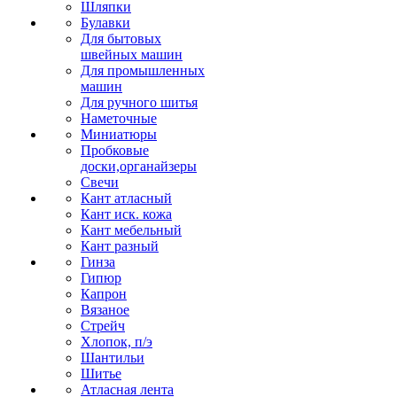
Шляпки
Булавки
Для бытовых
швейных машин
Для промышленных
машин
Для ручного шитья
Наметочные
Миниатюры
Пробковые
доски,органайзеры
Свечи
Кант атласный
Кант иск. кожа
Кант мебельный
Кант разный
Гинза
Гипюр
Капрон
Вязаное
Стрейч
Хлопок, п/э
Шантильи
Шитье
Атласная лента