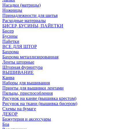
Насадки (матрицы)
Ножницы
Принадлежности для шитья
Расходные материалы
БИСЕР, БУСИНЫ, ПАЙЕТКИ
Бисер
Бусины
Пайетки
ВСЕ ДЛЯ ШТОР
Бахрома
Бахрома металлизированная
Ленты шторные
Шторная фурнитура
ВЫШИВАНИЕ
Канва
Наборы для вышивания
Принты для вышивки лентами
Пяльцы, приспособления
Рисунок на канве (вышивка крестом)
Рисунок на ткани (вышивка бисером)
Схемы на бумаге
ДЕКОР
Бижутерия и аксессуары
Боа