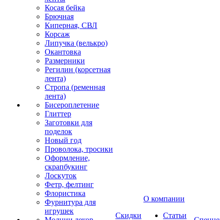
Косая бейка
Брючная
Киперная, СВЛ
Корсаж
Липучка (велькро)
Окантовка
Размерники
Регилин (корсетная
лента)
Стропа (ременная
лента)
Бисероплетение
Глиттер
Заготовки для
поделок
Новый год
Проволока, тросики
Оформление,
скрапбукинг
Лоскуток
Фетр, фелтинг
Флористика
О компании
Фурнитура для
игрушек
Скидки
Статьи
Молнии декор
Спецце