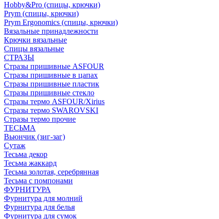
Hobby&Pro (спицы, крючки)
Prym (спицы, крючки)
Prym Ergonomics (спицы, крючки)
Вязальные принадлежности
Крючки вязальные
Спицы вязальные
СТРАЗЫ
Стразы пришивные ASFOUR
Стразы пришивные в цапах
Стразы пришивные пластик
Стразы пришивные стекло
Стразы термо ASFOUR/Xirius
Стразы термо SWAROVSKI
Стразы термо прочие
ТЕСЬМА
Вьюнчик (зиг-заг)
Сутаж
Тесьма декор
Тесьма жаккард
Тесьма золотая, серебрянная
Тесьма с помпонами
ФУРНИТУРА
Фурнитура для молний
Фурнитура для белья
Фурнитура для сумок