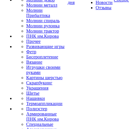
дня
Новости
Молнии металл
Отзывы
Молнии
Прибалтика
Молнии спираль
Молнии рулонка
Молнии трактор
ПНК им.Кирова
Прочее
Развивающие игры
Фетр
Бисероплетение
Вязание
Игрушки своими
руками
Картины шерстью
Скрапбукинг
Украшения
Шитье
Нашивки
Термоаппликации
Полиэстер
Армированные
ПНК им.Кирова
Специальные