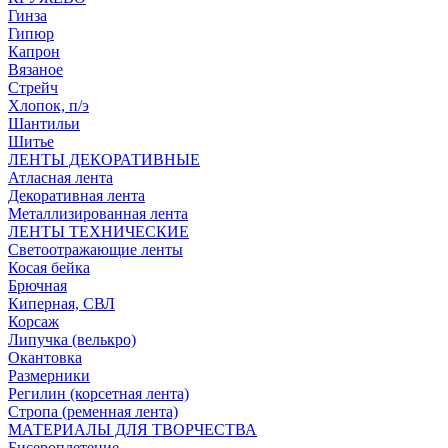
Гинза
Гипюр
Капрон
Вязаное
Стрейч
Хлопок, п/э
Шантильи
Шитье
ЛЕНТЫ ДЕКОРАТИВНЫЕ
Атласная лента
Декоративная лента
Металлизированная лента
ЛЕНТЫ ТЕХНИЧЕСКИЕ
Светоотражающие ленты
Косая бейка
Брючная
Киперная, СВЛ
Корсаж
Липучка (велькро)
Окантовка
Размерники
Регилин (корсетная лента)
Стропа (ременная лента)
МАТЕРИАЛЫ ДЛЯ ТВОРЧЕСТВА
Бисероплетение