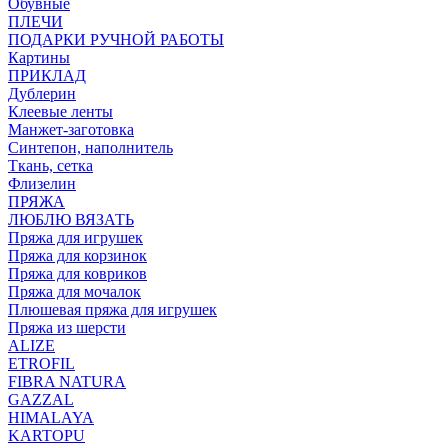
Обувные
ПЛЕЧИ
ПОДАРКИ РУЧНОЙ РАБОТЫ
Картины
ПРИКЛАД
Дублерин
Клеевые ленты
Манжет-заготовка
Синтепон, наполнитель
Ткань, сетка
Флизелин
ПРЯЖА
ЛЮБЛЮ ВЯЗАТЬ
Пряжа для игрушек
Пряжа для корзинок
Пряжа для ковриков
Пряжа для мочалок
Плюшевая пряжа для игрушек
Пряжа из шерсти
ALIZE
ETROFIL
FIBRA NATURA
GAZZAL
HIMALAYA
KARTOPU