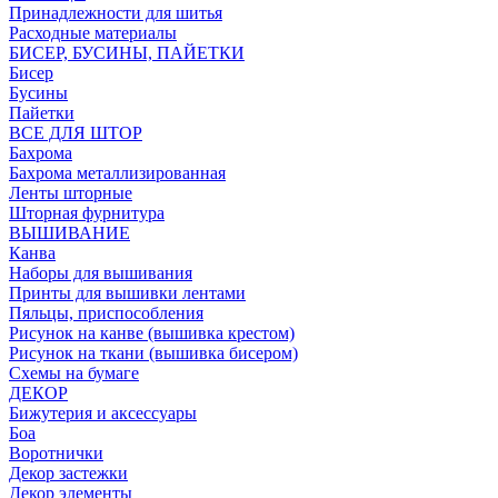
Принадлежности для шитья
Расходные материалы
БИСЕР, БУСИНЫ, ПАЙЕТКИ
Бисер
Бусины
Пайетки
ВСЕ ДЛЯ ШТОР
Бахрома
Бахрома металлизированная
Ленты шторные
Шторная фурнитура
ВЫШИВАНИЕ
Канва
Наборы для вышивания
Принты для вышивки лентами
Пяльцы, приспособления
Рисунок на канве (вышивка крестом)
Рисунок на ткани (вышивка бисером)
Схемы на бумаге
ДЕКОР
Бижутерия и аксессуары
Боа
Воротнички
Декор застежки
Декор элементы