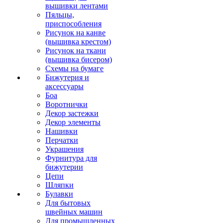
вышивки лентами
Пяльцы,
приспособления
Рисунок на канве
(вышивка крестом)
Рисунок на ткани
(вышивка бисером)
Схемы на бумаге
Бижутерия и
аксессуары
Боа
Воротнички
Декор застежки
Декор элементы
Нашивки
Перчатки
Украшения
Фурнитура для
бижутерии
Цепи
Шляпки
Булавки
Для бытовых
швейных машин
Для промышленных