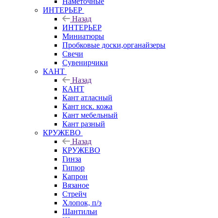
Наметочные
ИНТЕРЬЕР
Назад
ИНТЕРЬЕР
Миниатюры
Пробковые доски,органайзеры
Свечи
Сувенирчики
КАНТ
Назад
КАНТ
Кант атласный
Кант иск. кожа
Кант мебельный
Кант разный
КРУЖЕВО
Назад
КРУЖЕВО
Гинза
Гипюр
Капрон
Вязаное
Стрейч
Хлопок, п/э
Шантильи