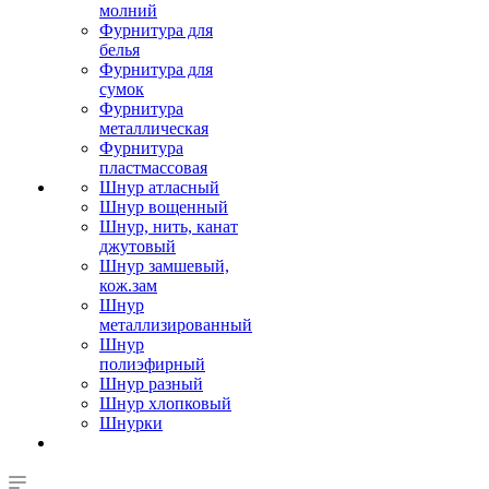
молний
Фурнитура для
белья
Фурнитура для
сумок
Фурнитура
металлическая
Фурнитура
пластмассовая
Шнур атласный
Шнур вощенный
Шнур, нить, канат
джутовый
Шнур замшевый,
кож.зам
Шнур
металлизированный
Шнур
полиэфирный
Шнур разный
Шнур хлопковый
Шнурки