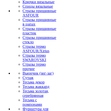
Крючки вязальные
Спицы вязальные
Стразы пришивные
ASFOUR
Стразы пришивные
в цапах
Стразы пришивные
пластик
Стразы пришивные
стекло
Стразы термо
ASFOUR/Xirius
Стразы термо
SWAROVSKI
Стразы термо
прочие
Вьюнчик (зиг-заг)
Сутаж
Тесьма декор
Тесьма жаккард
Тесьма золотая,
серебрянная
Тесьма с
помпонами
Фурнитура для