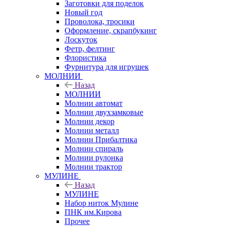
Заготовки для поделок
Новый год
Проволока, тросики
Оформление, скрапбукинг
Лоскуток
Фетр, фелтинг
Флористика
Фурнитура для игрушек
МОЛНИИ
Назад
МОЛНИИ
Молнии автомат
Молнии двухзамковые
Молнии декор
Молнии металл
Молнии Прибалтика
Молнии спираль
Молнии рулонка
Молнии трактор
МУЛИНЕ
Назад
МУЛИНЕ
Набор ниток Мулине
ПНК им.Кирова
Прочее