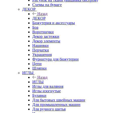
Рисунок на ткани (вышивка бисером)
Схемы на бумаге
ДЕКОР
Назад
ДЕКОР
Бижутерия и аксессуары
Боа
Воротнички
Декор застежки
Декор элементы
Нашивки
Перчатки
Украшения
Фурнитура для бижутерии
Цепи
Шляпки
ИГЛЫ
Назад
ИГЛЫ
Иглы для валяния
Иглы изогнутые
Булавки
Для бытовых швейных машин
Для промышленных машин
Для ручного шитья