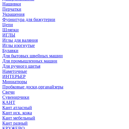
Нашивки
Перчатки
Украшения
Фурнитура для бижутерии
Цепи
Шляпки
ИГЛЫ
Иглы для валяния
Иглы изогнутые
Булавки
Для бытовых швейных машин
Для промышленных машин
Для ручного шитья
Наметочные
ИНТЕРЬЕР
Миниатюры
Пробковые доски,органайзеры
Свечи
Сувенирчики
КАНТ
Кант атласный
Кант иск. кожа
Кант мебельный
Кант разный
КРУЖЕВО