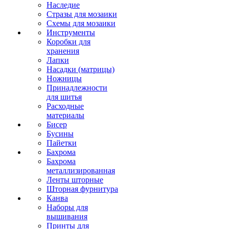
Наследие
Стразы для мозаики
Схемы для мозаики
Инструменты
Коробки для
хранения
Лапки
Насадки (матрицы)
Ножницы
Принадлежности
для шитья
Расходные
материалы
Бисер
Бусины
Пайетки
Бахрома
Бахрома
металлизированная
Ленты шторные
Шторная фурнитура
Канва
Наборы для
вышивания
Принты для