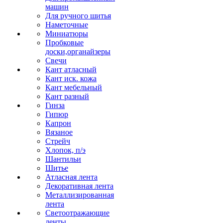
машин
Для ручного шитья
Наметочные
Миниатюры
Пробковые
доски,органайзеры
Свечи
Кант атласный
Кант иск. кожа
Кант мебельный
Кант разный
Гинза
Гипюр
Капрон
Вязаное
Стрейч
Хлопок, п/э
Шантильи
Шитье
Атласная лента
Декоративная лента
Металлизированная
лента
Светоотражающие
ленты