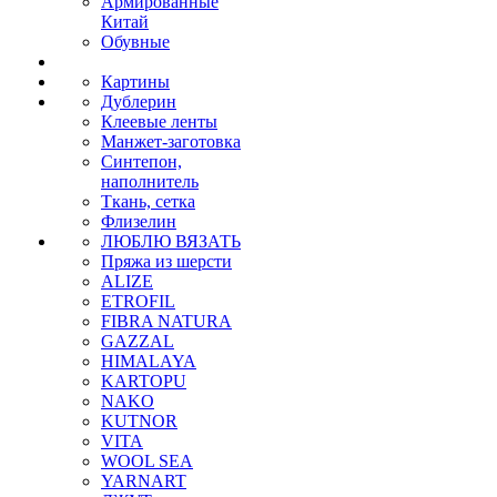
Армированные
Китай
Обувные
Картины
Дублерин
Клеевые ленты
Манжет-заготовка
Синтепон,
наполнитель
Ткань, сетка
Флизелин
ЛЮБЛЮ ВЯЗАТЬ
Пряжа из шерсти
ALIZE
ETROFIL
FIBRA NATURA
GAZZAL
HIMALAYA
KARTOPU
NAKO
KUTNOR
VITA
WOOL SEA
YARNART