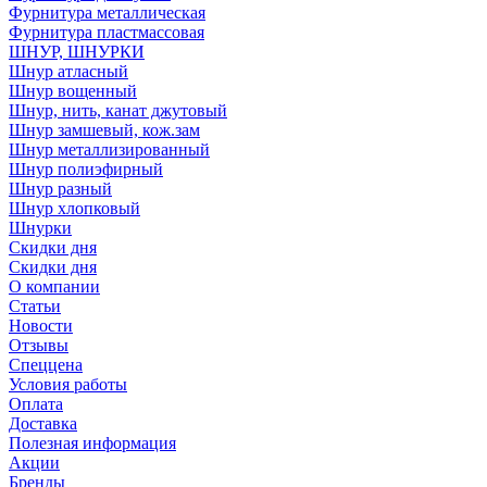
Фурнитура металлическая
Фурнитура пластмассовая
ШНУР, ШНУРКИ
Шнур атласный
Шнур вощенный
Шнур, нить, канат джутовый
Шнур замшевый, кож.зам
Шнур металлизированный
Шнур полиэфирный
Шнур разный
Шнур хлопковый
Шнурки
Скидки дня
Скидки дня
О компании
Статьи
Новости
Отзывы
Спеццена
Условия работы
Оплата
Доставка
Полезная информация
Акции
Бренды