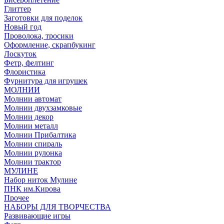
Глиттер
Заготовки для поделок
Новый год
Проволока, тросики
Оформление, скрапбукинг
Лоскуток
Фетр, фелтинг
Флористика
Фурнитура для игрушек
МОЛНИИ
Молнии автомат
Молнии двухзамковые
Молнии декор
Молнии металл
Молнии Прибалтика
Молнии спираль
Молнии рулонка
Молнии трактор
МУЛИНЕ
Набор ниток Мулине
ПНК им.Кирова
Прочее
НАБОРЫ ДЛЯ ТВОРЧЕСТВА
Развивающие игры