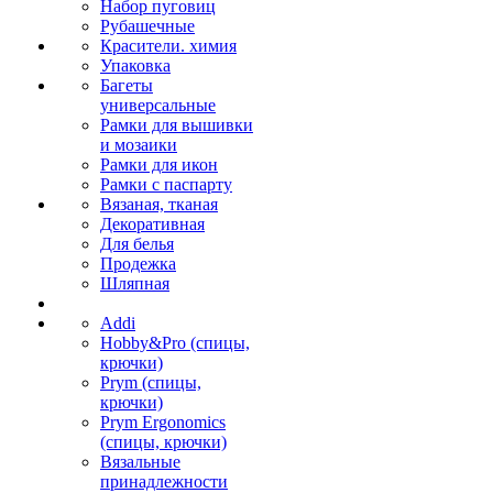
Набор пуговиц
Рубашечные
Красители. химия
Упаковка
Багеты
универсальные
Рамки для вышивки
и мозаики
Рамки для икон
Рамки с паспарту
Вязаная, тканая
Декоративная
Для белья
Продежка
Шляпная
Addi
Hobby&Pro (спицы,
крючки)
Prym (спицы,
крючки)
Prym Ergonomics
(спицы, крючки)
Вязальные
принадлежности