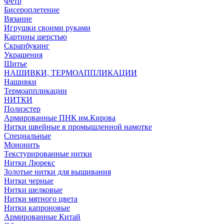
Фетр
Бисероплетение
Вязание
Игрушки своими руками
Картины шерстью
Скрапбукинг
Украшения
Шитье
НАШИВКИ, ТЕРМОАППЛИКАЦИИ
Нашивки
Термоаппликации
НИТКИ
Полиэстер
Армированные ПНК им.Кирова
Нитки швейные в промышленной намотке
Специальные
Мононить
Текстурированные нитки
Нитки Люрекс
Золотые нитки для вышивания
Нитки черные
Нитки шелковые
Нитки мятного цвета
Нитки капроновые
Армированные Китай