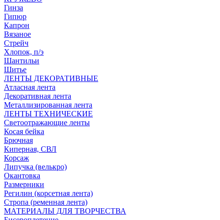
Гинза
Гипюр
Капрон
Вязаное
Стрейч
Хлопок, п/э
Шантильи
Шитье
ЛЕНТЫ ДЕКОРАТИВНЫЕ
Атласная лента
Декоративная лента
Металлизированная лента
ЛЕНТЫ ТЕХНИЧЕСКИЕ
Светоотражающие ленты
Косая бейка
Брючная
Киперная, СВЛ
Корсаж
Липучка (велькро)
Окантовка
Размерники
Регилин (корсетная лента)
Стропа (ременная лента)
МАТЕРИАЛЫ ДЛЯ ТВОРЧЕСТВА
Бисероплетение