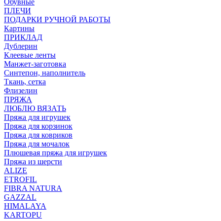
Обувные
ПЛЕЧИ
ПОДАРКИ РУЧНОЙ РАБОТЫ
Картины
ПРИКЛАД
Дублерин
Клеевые ленты
Манжет-заготовка
Синтепон, наполнитель
Ткань, сетка
Флизелин
ПРЯЖА
ЛЮБЛЮ ВЯЗАТЬ
Пряжа для игрушек
Пряжа для корзинок
Пряжа для ковриков
Пряжа для мочалок
Плюшевая пряжа для игрушек
Пряжа из шерсти
ALIZE
ETROFIL
FIBRA NATURA
GAZZAL
HIMALAYA
KARTOPU