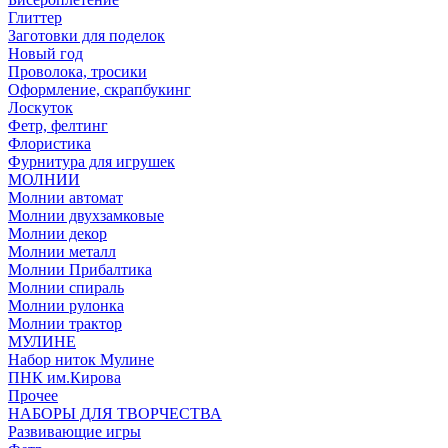
Глиттер
Заготовки для поделок
Новый год
Проволока, тросики
Оформление, скрапбукинг
Лоскуток
Фетр, фелтинг
Флористика
Фурнитура для игрушек
МОЛНИИ
Молнии автомат
Молнии двухзамковые
Молнии декор
Молнии металл
Молнии Прибалтика
Молнии спираль
Молнии рулонка
Молнии трактор
МУЛИНЕ
Набор ниток Мулине
ПНК им.Кирова
Прочее
НАБОРЫ ДЛЯ ТВОРЧЕСТВА
Развивающие игры