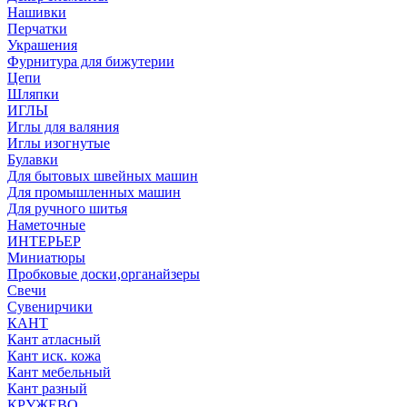
Нашивки
Перчатки
Украшения
Фурнитура для бижутерии
Цепи
Шляпки
ИГЛЫ
Иглы для валяния
Иглы изогнутые
Булавки
Для бытовых швейных машин
Для промышленных машин
Для ручного шитья
Наметочные
ИНТЕРЬЕР
Миниатюры
Пробковые доски,органайзеры
Свечи
Сувенирчики
КАНТ
Кант атласный
Кант иск. кожа
Кант мебельный
Кант разный
КРУЖЕВО