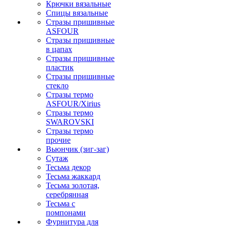
Крючки вязальные
Спицы вязальные
Стразы пришивные
ASFOUR
Стразы пришивные
в цапах
Стразы пришивные
пластик
Стразы пришивные
стекло
Стразы термо
ASFOUR/Xirius
Стразы термо
SWAROVSKI
Стразы термо
прочие
Вьюнчик (зиг-заг)
Сутаж
Тесьма декор
Тесьма жаккард
Тесьма золотая,
серебрянная
Тесьма с
помпонами
Фурнитура для