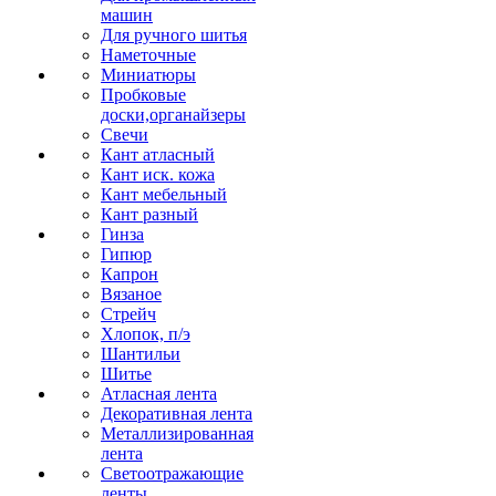
машин
Для ручного шитья
Наметочные
Миниатюры
Пробковые
доски,органайзеры
Свечи
Кант атласный
Кант иск. кожа
Кант мебельный
Кант разный
Гинза
Гипюр
Капрон
Вязаное
Стрейч
Хлопок, п/э
Шантильи
Шитье
Атласная лента
Декоративная лента
Металлизированная
лента
Светоотражающие
ленты