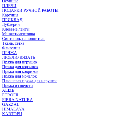
Обувные
ПЛЕЧИ
ПОДАРКИ РУЧНОЙ РАБОТЫ
Картины
ПРИКЛАД
Дублерин
Клеевые ленты
Манжет-заготовка
Синтепон, наполнитель
Ткань, сетка
Флизелин
ПРЯЖА
ЛЮБЛЮ ВЯЗАТЬ
Пряжа для игрушек
Пряжа для корзинок
Пряжа для ковриков
Пряжа для мочалок
Плюшевая пряжа для игрушек
Пряжа из шерсти
ALIZE
ETROFIL
FIBRA NATURA
GAZZAL
HIMALAYA
KARTOPU