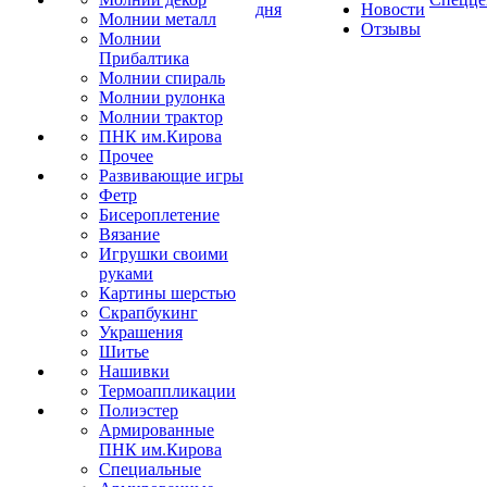
дня
Новости
Молнии металл
Отзывы
Молнии
Прибалтика
Молнии спираль
Молнии рулонка
Молнии трактор
ПНК им.Кирова
Прочее
Развивающие игры
Фетр
Бисероплетение
Вязание
Игрушки своими
руками
Картины шерстью
Скрапбукинг
Украшения
Шитье
Нашивки
Термоаппликации
Полиэстер
Армированные
ПНК им.Кирова
Специальные