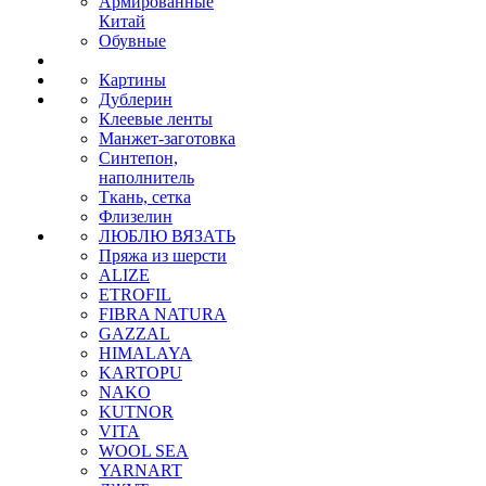
Армированные
Китай
Обувные
Картины
Дублерин
Клеевые ленты
Манжет-заготовка
Синтепон,
наполнитель
Ткань, сетка
Флизелин
ЛЮБЛЮ ВЯЗАТЬ
Пряжа из шерсти
ALIZE
ETROFIL
FIBRA NATURA
GAZZAL
HIMALAYA
KARTOPU
NAKO
KUTNOR
VITA
WOOL SEA
YARNART