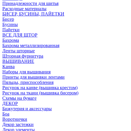
Принадлежности для шитья
Расходные материалы
БИСЕР, БУСИНЫ, ПАЙЕТКИ
Бисер
Бусины
Пайетки
ВСЕ ДЛЯ ШТОР
Бахрома
Бахрома металлизированная
Ленты шторные
Шторная фурнитура
ВЫШИВАНИЕ
Канва
Наборы для вышивания
Принты для вышивки лентами
Пяльцы, приспособления
Рисунок на канве (вышивка крестом)
Рисунок на ткани (вышивка бисером)
Схемы на бумаге
ДЕКОР
Бижутерия и аксессуары
Боа
Воротнички
Декор застежки
Декор элементы