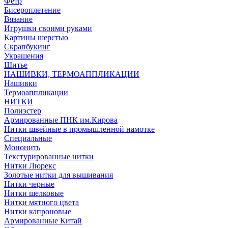
Фетр
Бисероплетение
Вязание
Игрушки своими руками
Картины шерстью
Скрапбукинг
Украшения
Шитье
НАШИВКИ, ТЕРМОАППЛИКАЦИИ
Нашивки
Термоаппликации
НИТКИ
Полиэстер
Армированные ПНК им.Кирова
Нитки швейные в промышленной намотке
Специальные
Мононить
Текстурированные нитки
Нитки Люрекс
Золотые нитки для вышивания
Нитки черные
Нитки шелковые
Нитки мятного цвета
Нитки капроновые
Армированные Китай