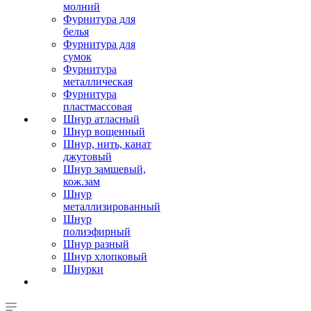
молний
Фурнитура для
белья
Фурнитура для
сумок
Фурнитура
металлическая
Фурнитура
пластмассовая
Шнур атласный
Шнур вощенный
Шнур, нить, канат
джутовый
Шнур замшевый,
кож.зам
Шнур
металлизированный
Шнур
полиэфирный
Шнур разный
Шнур хлопковый
Шнурки