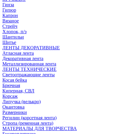
Гинза
Гипюр
Капрон
Вязаное
Стрейч
Хлопок, п/э
Шантильи
Шитье
ЛЕНТЫ ДЕКОРАТИВНЫЕ
Атласная лента
Декоративная лента
Металлизированная лента
ЛЕНТЫ ТЕХНИЧЕСКИЕ
Светоотражающие ленты
Косая бейка
Брючная
Киперная, СВЛ
Корсаж
Липучка (велькро)
Окантовка
Размерники
Регилин (корсетная лента)
Стропа (ременная лента)
МАТЕРИАЛЫ ДЛЯ ТВОРЧЕСТВА
Бисероплетение