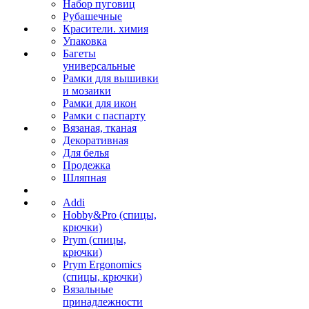
Набор пуговиц
Рубашечные
Красители. химия
Упаковка
Багеты
универсальные
Рамки для вышивки
и мозаики
Рамки для икон
Рамки с паспарту
Вязаная, тканая
Декоративная
Для белья
Продежка
Шляпная
Addi
Hobby&Pro (спицы,
крючки)
Prym (спицы,
крючки)
Prym Ergonomics
(спицы, крючки)
Вязальные
принадлежности