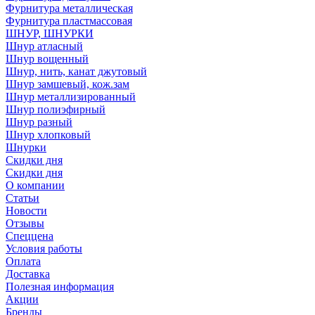
Фурнитура металлическая
Фурнитура пластмассовая
ШНУР, ШНУРКИ
Шнур атласный
Шнур вощенный
Шнур, нить, канат джутовый
Шнур замшевый, кож.зам
Шнур металлизированный
Шнур полиэфирный
Шнур разный
Шнур хлопковый
Шнурки
Скидки дня
Скидки дня
О компании
Статьи
Новости
Отзывы
Спеццена
Условия работы
Оплата
Доставка
Полезная информация
Акции
Бренды