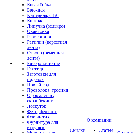
Косая бейка
Брючная
Киперная, СВЛ
Корсаж
Липучка (велькро)
Окантовка
Размерники
Регилин (корсетная
лента)
Стропа (ременная
лента)
Бисероплетение
Глиттер
Заготовки для
поделок
Новый год
Проволока, тросики
Оформление,
скрапбукинг
Лоскуток
Фетр, фелтинг
Флористика
О компании
Фурнитура для
игрушек
Скидки
Статьи
Молнии декор
Спецце