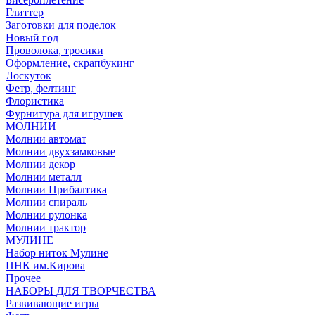
Глиттер
Заготовки для поделок
Новый год
Проволока, тросики
Оформление, скрапбукинг
Лоскуток
Фетр, фелтинг
Флористика
Фурнитура для игрушек
МОЛНИИ
Молнии автомат
Молнии двухзамковые
Молнии декор
Молнии металл
Молнии Прибалтика
Молнии спираль
Молнии рулонка
Молнии трактор
МУЛИНЕ
Набор ниток Мулине
ПНК им.Кирова
Прочее
НАБОРЫ ДЛЯ ТВОРЧЕСТВА
Развивающие игры