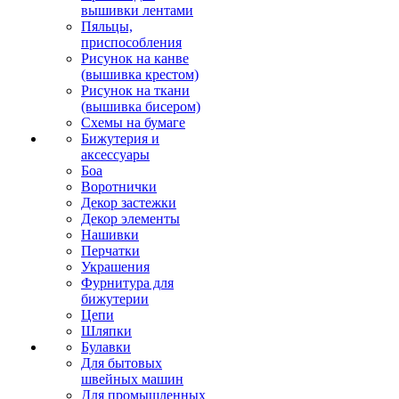
вышивки лентами
Пяльцы,
приспособления
Рисунок на канве
(вышивка крестом)
Рисунок на ткани
(вышивка бисером)
Схемы на бумаге
Бижутерия и
аксессуары
Боа
Воротнички
Декор застежки
Декор элементы
Нашивки
Перчатки
Украшения
Фурнитура для
бижутерии
Цепи
Шляпки
Булавки
Для бытовых
швейных машин
Для промышленных