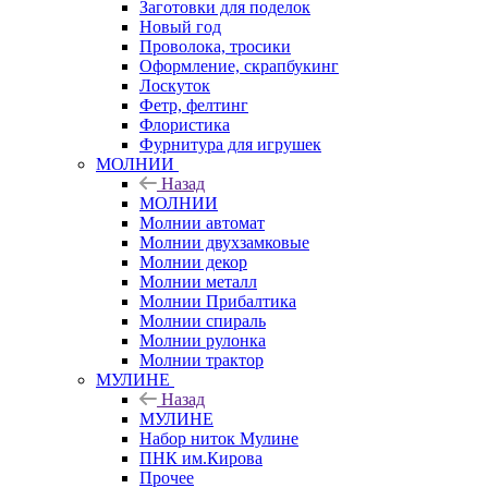
Заготовки для поделок
Новый год
Проволока, тросики
Оформление, скрапбукинг
Лоскуток
Фетр, фелтинг
Флористика
Фурнитура для игрушек
МОЛНИИ
Назад
МОЛНИИ
Молнии автомат
Молнии двухзамковые
Молнии декор
Молнии металл
Молнии Прибалтика
Молнии спираль
Молнии рулонка
Молнии трактор
МУЛИНЕ
Назад
МУЛИНЕ
Набор ниток Мулине
ПНК им.Кирова
Прочее