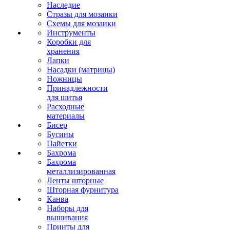
Наследие
Стразы для мозаики
Схемы для мозаики
Инструменты
Коробки для
хранения
Лапки
Насадки (матрицы)
Ножницы
Принадлежности
для шитья
Расходные
материалы
Бисер
Бусины
Пайетки
Бахрома
Бахрома
металлизированная
Ленты шторные
Шторная фурнитура
Канва
Наборы для
вышивания
Принты для