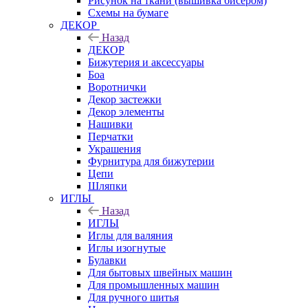
Рисунок на ткани (вышивка бисером)
Схемы на бумаге
ДЕКОР
Назад
ДЕКОР
Бижутерия и аксессуары
Боа
Воротнички
Декор застежки
Декор элементы
Нашивки
Перчатки
Украшения
Фурнитура для бижутерии
Цепи
Шляпки
ИГЛЫ
Назад
ИГЛЫ
Иглы для валяния
Иглы изогнутые
Булавки
Для бытовых швейных машин
Для промышленных машин
Для ручного шитья