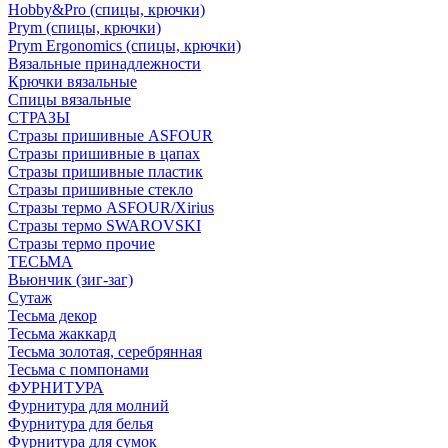
Hobby&Pro (спицы, крючки)
Prym (спицы, крючки)
Prym Ergonomics (спицы, крючки)
Вязальные принадлежности
Крючки вязальные
Спицы вязальные
СТРАЗЫ
Стразы пришивные ASFOUR
Стразы пришивные в цапах
Стразы пришивные пластик
Стразы пришивные стекло
Стразы термо ASFOUR/Xirius
Стразы термо SWAROVSKI
Стразы термо прочие
ТЕСЬМА
Вьюнчик (зиг-заг)
Сутаж
Тесьма декор
Тесьма жаккард
Тесьма золотая, серебрянная
Тесьма с помпонами
ФУРНИТУРА
Фурнитура для молний
Фурнитура для белья
Фурнитура для сумок