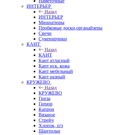
Наметочные
ИНТЕРЬЕР
Назад
ИНТЕРЬЕР
Миниатюры
Пробковые доски,органайзеры
Свечи
Сувенирчики
КАНТ
Назад
КАНТ
Кант атласный
Кант иск. кожа
Кант мебельный
Кант разный
КРУЖЕВО
Назад
КРУЖЕВО
Гинза
Гипюр
Капрон
Вязаное
Стрейч
Хлопок, п/э
Шантильи