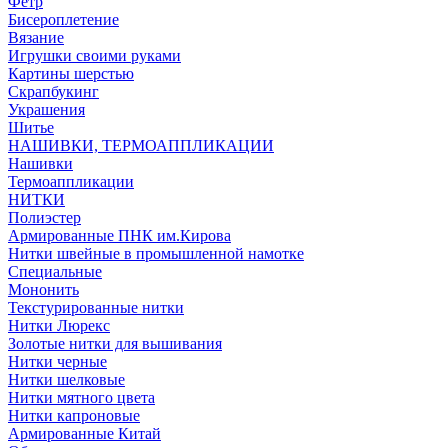
Фетр
Бисероплетение
Вязание
Игрушки своими руками
Картины шерстью
Скрапбукинг
Украшения
Шитье
НАШИВКИ, ТЕРМОАППЛИКАЦИИ
Нашивки
Термоаппликации
НИТКИ
Полиэстер
Армированные ПНК им.Кирова
Нитки швейные в промышленной намотке
Специальные
Мононить
Текстурированные нитки
Нитки Люрекс
Золотые нитки для вышивания
Нитки черные
Нитки шелковые
Нитки мятного цвета
Нитки капроновые
Армированные Китай