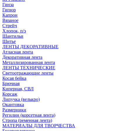
Гинза
Гипюр
Капрон
Вязаное
Стрейч
Хлопок, п/э
Шантильи
Шитье
ЛЕНТЫ ДЕКОРАТИВНЫЕ
Атласная лента
Декоративная лента
Металлизированная лента
ЛЕНТЫ ТЕХНИЧЕСКИЕ
Светоотражающие ленты
Косая бейка
Брючная
Киперная, СВЛ
Корсаж
Липучка (велькро)
Окантовка
Размерники
Регилин (корсетная лента)
Стропа (ременная лента)
МАТЕРИАЛЫ ДЛЯ ТВОРЧЕСТВА
Бисероплетение