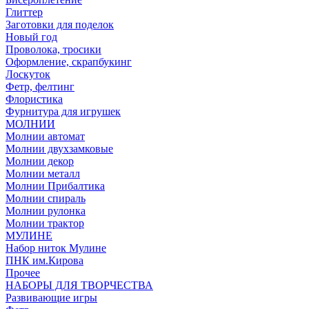
Глиттер
Заготовки для поделок
Новый год
Проволока, тросики
Оформление, скрапбукинг
Лоскуток
Фетр, фелтинг
Флористика
Фурнитура для игрушек
МОЛНИИ
Молнии автомат
Молнии двухзамковые
Молнии декор
Молнии металл
Молнии Прибалтика
Молнии спираль
Молнии рулонка
Молнии трактор
МУЛИНЕ
Набор ниток Мулине
ПНК им.Кирова
Прочее
НАБОРЫ ДЛЯ ТВОРЧЕСТВА
Развивающие игры