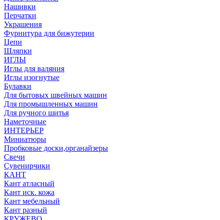
Нашивки
Перчатки
Украшения
Фурнитура для бижутерии
Цепи
Шляпки
ИГЛЫ
Иглы для валяния
Иглы изогнутые
Булавки
Для бытовых швейных машин
Для промышленных машин
Для ручного шитья
Наметочные
ИНТЕРЬЕР
Миниатюры
Пробковые доски,органайзеры
Свечи
Сувенирчики
КАНТ
Кант атласный
Кант иск. кожа
Кант мебельный
Кант разный
КРУЖЕВО