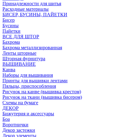
Принадлежности для шитья
Расходные материалы
БИСЕР, БУСИНЫ, ПАЙЕТКИ
Бисер
Бусины
Пайетки
ВСЕ ДЛЯ ШТОР
Бахрома
Бахрома металлизированная
Ленты шторные
Шторная фурнитура
ВЫШИВАНИЕ
Канва
Наборы для вышивания
Принты для вышивки лентами
Пяльцы, приспособления
Рисунок на канве (вышивка крестом)
Рисунок на ткани (вышивка бисером)
Схемы на бумаге
ДЕКОР
Бижутерия и аксессуары
Боа
Воротнички
Декор застежки
Декор элементы