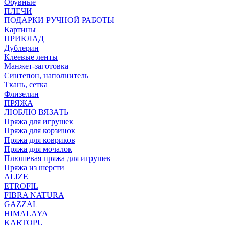
Обувные
ПЛЕЧИ
ПОДАРКИ РУЧНОЙ РАБОТЫ
Картины
ПРИКЛАД
Дублерин
Клеевые ленты
Манжет-заготовка
Синтепон, наполнитель
Ткань, сетка
Флизелин
ПРЯЖА
ЛЮБЛЮ ВЯЗАТЬ
Пряжа для игрушек
Пряжа для корзинок
Пряжа для ковриков
Пряжа для мочалок
Плюшевая пряжа для игрушек
Пряжа из шерсти
ALIZE
ETROFIL
FIBRA NATURA
GAZZAL
HIMALAYA
KARTOPU