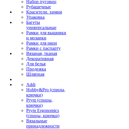
Набор пуговиц
Рубашечные
Красители. химия
Упаковка
Багеты
универсальные
Рамки для вышивки
и мозаики
Рамки для икон
Рамки с паспарту
Вязаная, тканая
Декоративная
Для белья
Продежка
Шляпная
Addi
Hobby&Pro (спицы,
крючки)
Prym (спицы,
крючки)
Prym Ergonomics
(спицы, крючки)
Вязальные
принадлежности