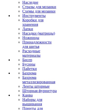
Наследие
Стразы для мозаики
Схемы для мозаики
Инструменты
Коробки для
хранения
Лапки
Насадки (матрицы)
Ножницы
Принадлежности
для шитья
Расходные
материалы
Бисер
Бусины
Пайетки
Бахрома
Бахрома
металлизированная
Ленты шторные
Шторная фурнитура
Канва
Наборы для
вышивания
Принты для