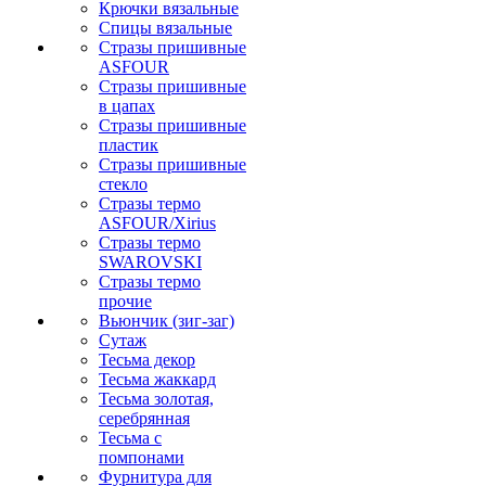
Крючки вязальные
Спицы вязальные
Стразы пришивные
ASFOUR
Стразы пришивные
в цапах
Стразы пришивные
пластик
Стразы пришивные
стекло
Стразы термо
ASFOUR/Xirius
Стразы термо
SWAROVSKI
Стразы термо
прочие
Вьюнчик (зиг-заг)
Сутаж
Тесьма декор
Тесьма жаккард
Тесьма золотая,
серебрянная
Тесьма с
помпонами
Фурнитура для