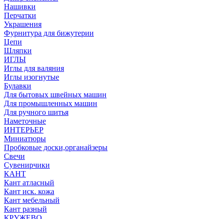
Нашивки
Перчатки
Украшения
Фурнитура для бижутерии
Цепи
Шляпки
ИГЛЫ
Иглы для валяния
Иглы изогнутые
Булавки
Для бытовых швейных машин
Для промышленных машин
Для ручного шитья
Наметочные
ИНТЕРЬЕР
Миниатюры
Пробковые доски,органайзеры
Свечи
Сувенирчики
КАНТ
Кант атласный
Кант иск. кожа
Кант мебельный
Кант разный
КРУЖЕВО