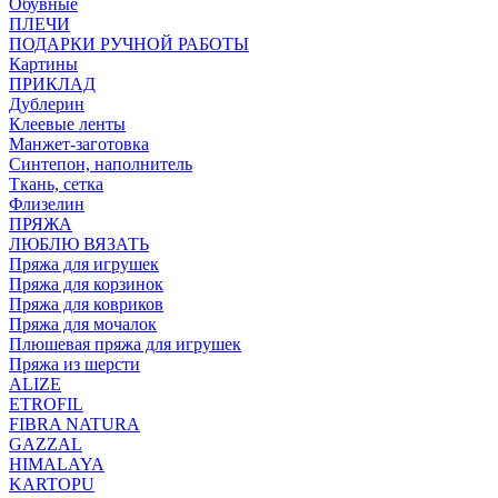
Обувные
ПЛЕЧИ
ПОДАРКИ РУЧНОЙ РАБОТЫ
Картины
ПРИКЛАД
Дублерин
Клеевые ленты
Манжет-заготовка
Синтепон, наполнитель
Ткань, сетка
Флизелин
ПРЯЖА
ЛЮБЛЮ ВЯЗАТЬ
Пряжа для игрушек
Пряжа для корзинок
Пряжа для ковриков
Пряжа для мочалок
Плюшевая пряжа для игрушек
Пряжа из шерсти
ALIZE
ETROFIL
FIBRA NATURA
GAZZAL
HIMALAYA
KARTOPU