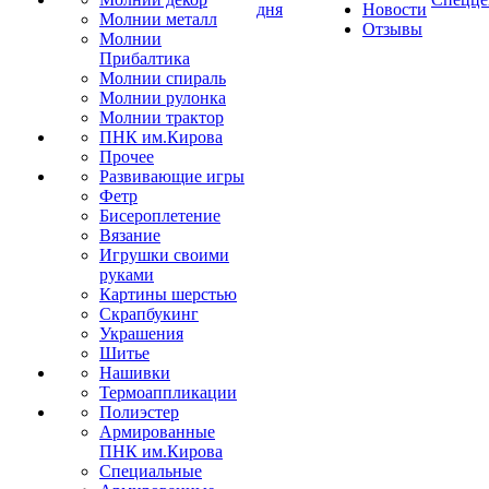
дня
Новости
Молнии металл
Отзывы
Молнии
Прибалтика
Молнии спираль
Молнии рулонка
Молнии трактор
ПНК им.Кирова
Прочее
Развивающие игры
Фетр
Бисероплетение
Вязание
Игрушки своими
руками
Картины шерстью
Скрапбукинг
Украшения
Шитье
Нашивки
Термоаппликации
Полиэстер
Армированные
ПНК им.Кирова
Специальные