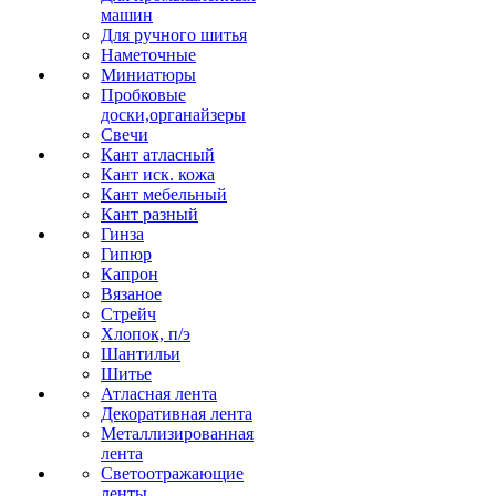
машин
Для ручного шитья
Наметочные
Миниатюры
Пробковые
доски,органайзеры
Свечи
Кант атласный
Кант иск. кожа
Кант мебельный
Кант разный
Гинза
Гипюр
Капрон
Вязаное
Стрейч
Хлопок, п/э
Шантильи
Шитье
Атласная лента
Декоративная лента
Металлизированная
лента
Светоотражающие
ленты