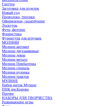
Глиттер
Заготовки для поделок
Новый год
Проволока, тросики
Оформление, скрапбукинг
Лоскуток
Фетр, фелтинг
Флористика
Фурнитура для игрушек
МОЛНИИ
Молнии автомат
Молнии двухзамковые
Молнии декор
Молнии металл
Молнии Прибалтика
Молнии спираль
Молнии рулонка
Молнии трактор
МУЛИНЕ
Набор ниток Мулине
ПНК им.Кирова
Прочее
НАБОРЫ ДЛЯ ТВОРЧЕСТВА
Развивающие игры