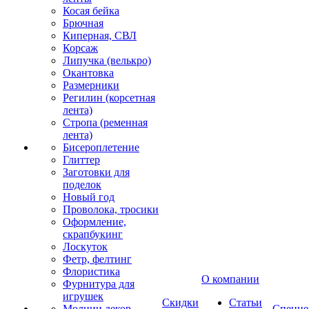
Косая бейка
Брючная
Киперная, СВЛ
Корсаж
Липучка (велькро)
Окантовка
Размерники
Регилин (корсетная
лента)
Стропа (ременная
лента)
Бисероплетение
Глиттер
Заготовки для
поделок
Новый год
Проволока, тросики
Оформление,
скрапбукинг
Лоскуток
Фетр, фелтинг
Флористика
О компании
Фурнитура для
игрушек
Скидки
Статьи
Молнии декор
Спецце