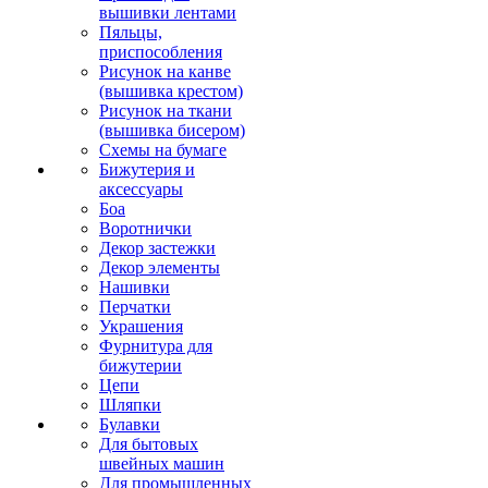
вышивки лентами
Пяльцы,
приспособления
Рисунок на канве
(вышивка крестом)
Рисунок на ткани
(вышивка бисером)
Схемы на бумаге
Бижутерия и
аксессуары
Боа
Воротнички
Декор застежки
Декор элементы
Нашивки
Перчатки
Украшения
Фурнитура для
бижутерии
Цепи
Шляпки
Булавки
Для бытовых
швейных машин
Для промышленных