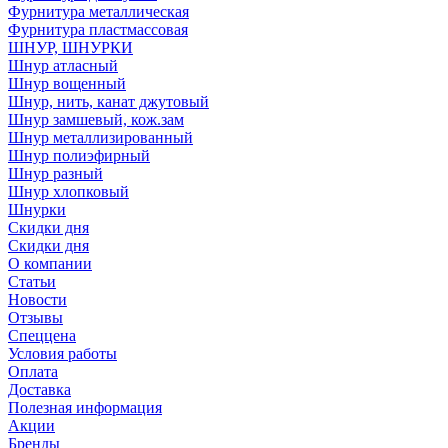
Фурнитура металлическая
Фурнитура пластмассовая
ШНУР, ШНУРКИ
Шнур атласный
Шнур вощенный
Шнур, нить, канат джутовый
Шнур замшевый, кож.зам
Шнур металлизированный
Шнур полиэфирный
Шнур разный
Шнур хлопковый
Шнурки
Скидки дня
Скидки дня
О компании
Статьи
Новости
Отзывы
Спеццена
Условия работы
Оплата
Доставка
Полезная информация
Акции
Бренды