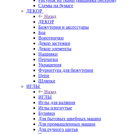
Рисунок на ткани (вышивка бисером)
Схемы на бумаге
ДЕКОР
Назад
ДЕКОР
Бижутерия и аксессуары
Боа
Воротнички
Декор застежки
Декор элементы
Нашивки
Перчатки
Украшения
Фурнитура для бижутерии
Цепи
Шляпки
ИГЛЫ
Назад
ИГЛЫ
Иглы для валяния
Иглы изогнутые
Булавки
Для бытовых швейных машин
Для промышленных машин
Для ручного шитья