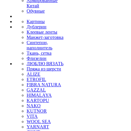
Армированные
Китай
Обувные
Картины
Дублерин
Клеевые ленты
Манжет-заготовка
Синтепон,
наполнитель
Ткань, сетка
Флизелин
ЛЮБЛЮ ВЯЗАТЬ
Пряжа из шерсти
ALIZE
ETROFIL
FIBRA NATURA
GAZZAL
HIMALAYA
KARTOPU
NAKO
KUTNOR
VITA
WOOL SEA
YARNART