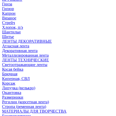
Гинза
Гипюр
Капрон
Вязаное
Стрейч
Хлопок, п/э
Шантильи
Шитье
ЛЕНТЫ ДЕКОРАТИВНЫЕ
Атласная лента
Декоративная лента
Металлизированная лента
ЛЕНТЫ ТЕХНИЧЕСКИЕ
Светоотражающие ленты
Косая бейка
Брючная
Киперная, СВЛ
Корсаж
Липучка (велькро)
Окантовка
Размерники
Регилин (корсетная лента)
Стропа (ременная лента)
МАТЕРИАЛЫ ДЛЯ ТВОРЧЕСТВА
Бисероплетение