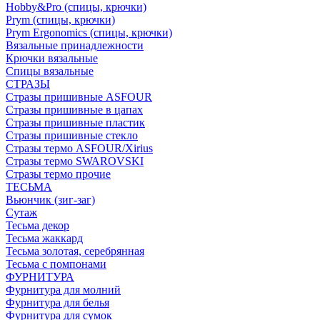
Hobby&Pro (спицы, крючки)
Prym (спицы, крючки)
Prym Ergonomics (спицы, крючки)
Вязальные принадлежности
Крючки вязальные
Спицы вязальные
СТРАЗЫ
Стразы пришивные ASFOUR
Стразы пришивные в цапах
Стразы пришивные пластик
Стразы пришивные стекло
Стразы термо ASFOUR/Xirius
Стразы термо SWAROVSKI
Стразы термо прочие
ТЕСЬМА
Вьюнчик (зиг-заг)
Сутаж
Тесьма декор
Тесьма жаккард
Тесьма золотая, серебрянная
Тесьма с помпонами
ФУРНИТУРА
Фурнитура для молний
Фурнитура для белья
Фурнитура для сумок