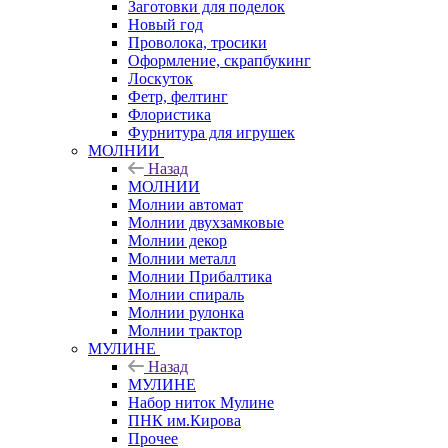
Заготовки для поделок
Новый год
Проволока, тросики
Оформление, скрапбукинг
Лоскуток
Фетр, фелтинг
Флористика
Фурнитура для игрушек
МОЛНИИ
Назад
МОЛНИИ
Молнии автомат
Молнии двухзамковые
Молнии декор
Молнии металл
Молнии Прибалтика
Молнии спираль
Молнии рулонка
Молнии трактор
МУЛИНЕ
Назад
МУЛИНЕ
Набор ниток Мулине
ПНК им.Кирова
Прочее