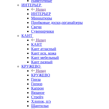
Наметочные
ИНТЕРЬЕР
Назад
ИНТЕРЬЕР
Миниатюры
Пробковые доски,органайзеры
Свечи
Сувенирчики
КАНТ
Назад
КАНТ
Кант атласный
Кант иск. кожа
Кант мебельный
Кант разный
КРУЖЕВО
Назад
КРУЖЕВО
Гинза
Гипюр
Капрон
Вязаное
Стрейч
Хлопок, п/э
Шантильи