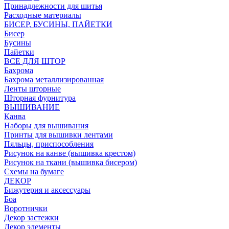
Принадлежности для шитья
Расходные материалы
БИСЕР, БУСИНЫ, ПАЙЕТКИ
Бисер
Бусины
Пайетки
ВСЕ ДЛЯ ШТОР
Бахрома
Бахрома металлизированная
Ленты шторные
Шторная фурнитура
ВЫШИВАНИЕ
Канва
Наборы для вышивания
Принты для вышивки лентами
Пяльцы, приспособления
Рисунок на канве (вышивка крестом)
Рисунок на ткани (вышивка бисером)
Схемы на бумаге
ДЕКОР
Бижутерия и аксессуары
Боа
Воротнички
Декор застежки
Декор элементы