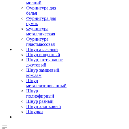
молний
Фурнитура для
белья
Фурнитура для
сумок
Фурнитура
металлическая
Фурнитура
пластмассовая
Шнур атласный
Шнур вощенный
Шнур, нить, канат
джутовый
Шнур замшевый,
кож.зам
Шнур
металлизированный
Шнур
полиэфирный
Шнур разный
Шнур хлопковый
Шнурки