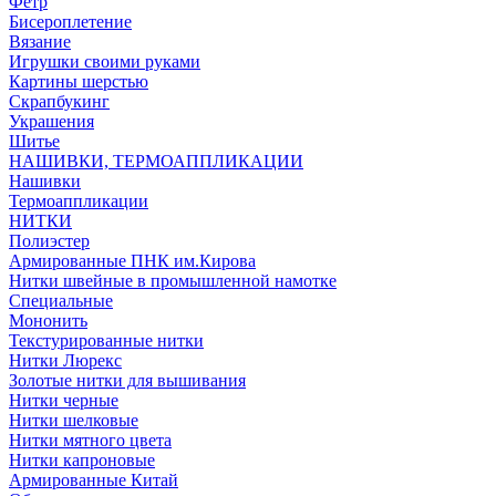
Фетр
Бисероплетение
Вязание
Игрушки своими руками
Картины шерстью
Скрапбукинг
Украшения
Шитье
НАШИВКИ, ТЕРМОАППЛИКАЦИИ
Нашивки
Термоаппликации
НИТКИ
Полиэстер
Армированные ПНК им.Кирова
Нитки швейные в промышленной намотке
Специальные
Мононить
Текстурированные нитки
Нитки Люрекс
Золотые нитки для вышивания
Нитки черные
Нитки шелковые
Нитки мятного цвета
Нитки капроновые
Армированные Китай