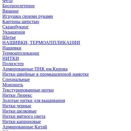
Фетр
Бисероплетение
Вязание
Игрушки своими руками
Картины шерстью
Скрапбукинг
Украшения
Шитье
НАШИВКИ, ТЕРМОАППЛИКАЦИИ
Нашивки
Термоаппликации
НИТКИ
Полиэстер
Армированные ПНК им.Кирова
Нитки швейные в промышленной намотке
Специальные
Мононить
Текстурированные нитки
Нитки Люрекс
Золотые нитки для вышивания
Нитки черные
Нитки шелковые
Нитки мятного цвета
Нитки капроновые
Армированные Китай