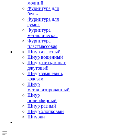
молний
Фурнитура для
белья
Фурнитура для
сумок
Фурнитура
металлическая
Фурнитура
пластмассовая
Шнур атласный
Шнур вощенный
Шнур, нить, канат
джутовый
Шнур замшевый,
кож.зам
Шнур
металлизированный
Шнур
полиэфирный
Шнур разный
Шнур хлопковый
Шнурки