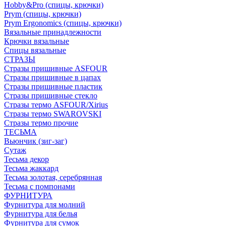
Hobby&Pro (спицы, крючки)
Prym (спицы, крючки)
Prym Ergonomics (спицы, крючки)
Вязальные принадлежности
Крючки вязальные
Спицы вязальные
СТРАЗЫ
Стразы пришивные ASFOUR
Стразы пришивные в цапах
Стразы пришивные пластик
Стразы пришивные стекло
Стразы термо ASFOUR/Xirius
Стразы термо SWAROVSKI
Стразы термо прочие
ТЕСЬМА
Вьюнчик (зиг-заг)
Сутаж
Тесьма декор
Тесьма жаккард
Тесьма золотая, серебрянная
Тесьма с помпонами
ФУРНИТУРА
Фурнитура для молний
Фурнитура для белья
Фурнитура для сумок