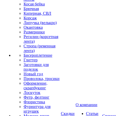
Косая бейка
Брючная
Киперная, СВЛ
Корсаж
Липучка (велькро)
Окантовка
Размерники
Регилин (корсетная
лента)
Стропа (ременная
лента)
Бисероплетение
Глиттер
Заготовки для
поделок
Новый год
Проволока, тросики
Оформление,
скрапбукинг
Лоскуток
Фетр, фелтинг
Флористика
О компании
Фурнитура для
игрушек
Скидки
Статьи
Молнии декор
Спецце