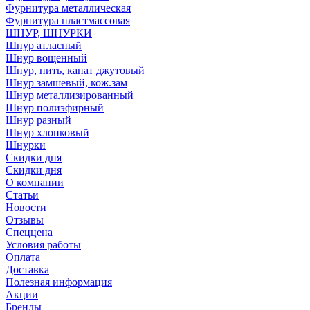
Фурнитура металлическая
Фурнитура пластмассовая
ШНУР, ШНУРКИ
Шнур атласный
Шнур вощенный
Шнур, нить, канат джутовый
Шнур замшевый, кож.зам
Шнур металлизированный
Шнур полиэфирный
Шнур разный
Шнур хлопковый
Шнурки
Скидки дня
Скидки дня
О компании
Статьи
Новости
Отзывы
Спеццена
Условия работы
Оплата
Доставка
Полезная информация
Акции
Бренды