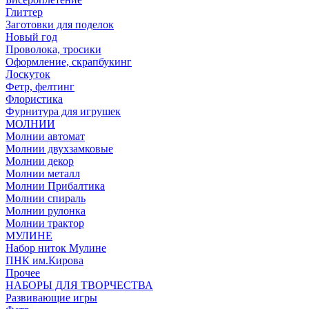
Глиттер
Заготовки для поделок
Новый год
Проволока, тросики
Оформление, скрапбукинг
Лоскуток
Фетр, фелтинг
Флористика
Фурнитура для игрушек
МОЛНИИ
Молнии автомат
Молнии двухзамковые
Молнии декор
Молнии металл
Молнии Прибалтика
Молнии спираль
Молнии рулонка
Молнии трактор
МУЛИНЕ
Набор ниток Мулине
ПНК им.Кирова
Прочее
НАБОРЫ ДЛЯ ТВОРЧЕСТВА
Развивающие игры