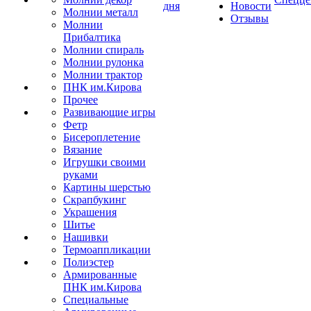
дня
Новости
Молнии металл
Отзывы
Молнии
Прибалтика
Молнии спираль
Молнии рулонка
Молнии трактор
ПНК им.Кирова
Прочее
Развивающие игры
Фетр
Бисероплетение
Вязание
Игрушки своими
руками
Картины шерстью
Скрапбукинг
Украшения
Шитье
Нашивки
Термоаппликации
Полиэстер
Армированные
ПНК им.Кирова
Специальные