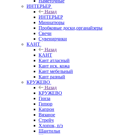
Наметочные
ИНТЕРЬЕР
Назад
ИНТЕРЬЕР
Миниатюры
Пробковые доски,органайзеры
Свечи
Сувенирчики
КАНТ
Назад
КАНТ
Кант атласный
Кант иск. кожа
Кант мебельный
Кант разный
КРУЖЕВО
Назад
КРУЖЕВО
Гинза
Гипюр
Капрон
Вязаное
Стрейч
Хлопок, п/э
Шантильи