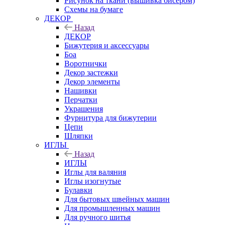
Рисунок на ткани (вышивка бисером)
Схемы на бумаге
ДЕКОР
Назад
ДЕКОР
Бижутерия и аксессуары
Боа
Воротнички
Декор застежки
Декор элементы
Нашивки
Перчатки
Украшения
Фурнитура для бижутерии
Цепи
Шляпки
ИГЛЫ
Назад
ИГЛЫ
Иглы для валяния
Иглы изогнутые
Булавки
Для бытовых швейных машин
Для промышленных машин
Для ручного шитья