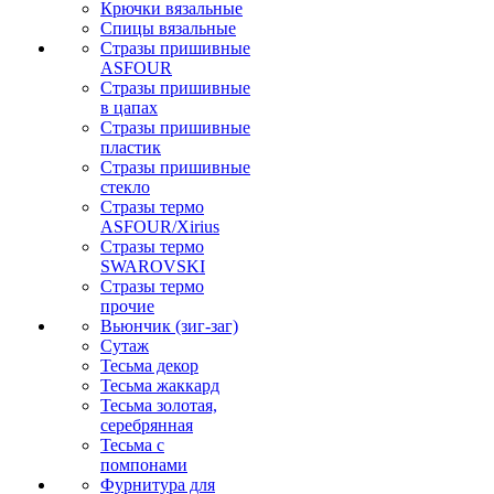
Крючки вязальные
Спицы вязальные
Стразы пришивные
ASFOUR
Стразы пришивные
в цапах
Стразы пришивные
пластик
Стразы пришивные
стекло
Стразы термо
ASFOUR/Xirius
Стразы термо
SWAROVSKI
Стразы термо
прочие
Вьюнчик (зиг-заг)
Сутаж
Тесьма декор
Тесьма жаккард
Тесьма золотая,
серебрянная
Тесьма с
помпонами
Фурнитура для