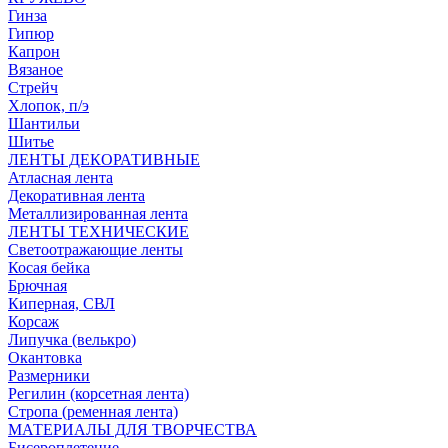
Гинза
Гипюр
Капрон
Вязаное
Стрейч
Хлопок, п/э
Шантильи
Шитье
ЛЕНТЫ ДЕКОРАТИВНЫЕ
Атласная лента
Декоративная лента
Металлизированная лента
ЛЕНТЫ ТЕХНИЧЕСКИЕ
Светоотражающие ленты
Косая бейка
Брючная
Киперная, СВЛ
Корсаж
Липучка (велькро)
Окантовка
Размерники
Регилин (корсетная лента)
Стропа (ременная лента)
МАТЕРИАЛЫ ДЛЯ ТВОРЧЕСТВА
Бисероплетение