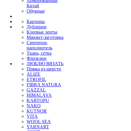
Армированные
Китай
Обувные
Картины
Дублерин
Клеевые ленты
Манжет-заготовка
Синтепон,
наполнитель
Ткань, сетка
Флизелин
ЛЮБЛЮ ВЯЗАТЬ
Пряжа из шерсти
ALIZE
ETROFIL
FIBRA NATURA
GAZZAL
HIMALAYA
KARTOPU
NAKO
KUTNOR
VITA
WOOL SEA
YARNART