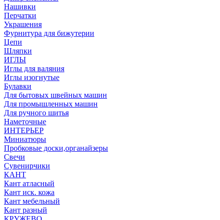
Нашивки
Перчатки
Украшения
Фурнитура для бижутерии
Цепи
Шляпки
ИГЛЫ
Иглы для валяния
Иглы изогнутые
Булавки
Для бытовых швейных машин
Для промышленных машин
Для ручного шитья
Наметочные
ИНТЕРЬЕР
Миниатюры
Пробковые доски,органайзеры
Свечи
Сувенирчики
КАНТ
Кант атласный
Кант иск. кожа
Кант мебельный
Кант разный
КРУЖЕВО