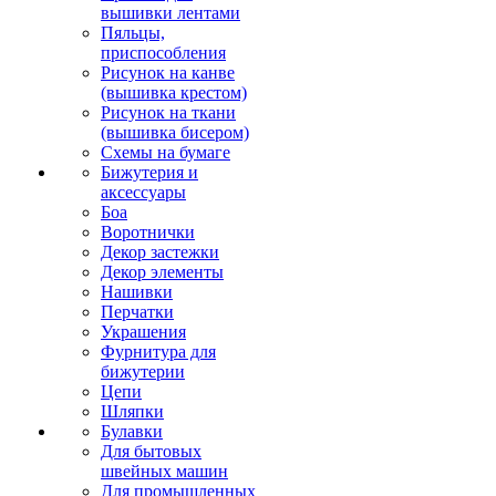
вышивки лентами
Пяльцы,
приспособления
Рисунок на канве
(вышивка крестом)
Рисунок на ткани
(вышивка бисером)
Схемы на бумаге
Бижутерия и
аксессуары
Боа
Воротнички
Декор застежки
Декор элементы
Нашивки
Перчатки
Украшения
Фурнитура для
бижутерии
Цепи
Шляпки
Булавки
Для бытовых
швейных машин
Для промышленных