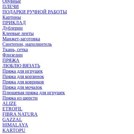
Обувные
ПЛЕЧИ
ПОДАРКИ РУЧНОЙ РАБОТЫ
Картины
ПРИКЛАД
Дублерин
Клеевые ленты
Манжет-заготовка
Синтепон, наполнитель
Ткань, сетка
Флизелин
ПРЯЖА
ЛЮБЛЮ ВЯЗАТЬ
Пряжа для игрушек
Пряжа для корзинок
Пряжа для ковриков
Пряжа для мочалок
Плюшевая пряжа для игрушек
Пряжа из шерсти
ALIZE
ETROFIL
FIBRA NATURA
GAZZAL
HIMALAYA
KARTOPU