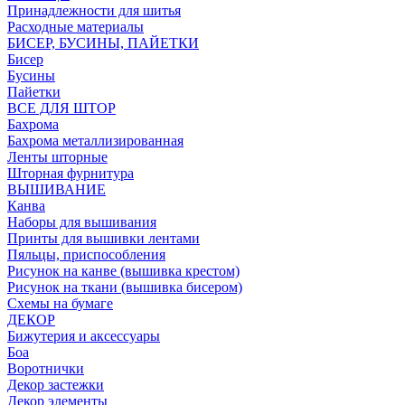
Принадлежности для шитья
Расходные материалы
БИСЕР, БУСИНЫ, ПАЙЕТКИ
Бисер
Бусины
Пайетки
ВСЕ ДЛЯ ШТОР
Бахрома
Бахрома металлизированная
Ленты шторные
Шторная фурнитура
ВЫШИВАНИЕ
Канва
Наборы для вышивания
Принты для вышивки лентами
Пяльцы, приспособления
Рисунок на канве (вышивка крестом)
Рисунок на ткани (вышивка бисером)
Схемы на бумаге
ДЕКОР
Бижутерия и аксессуары
Боа
Воротнички
Декор застежки
Декор элементы