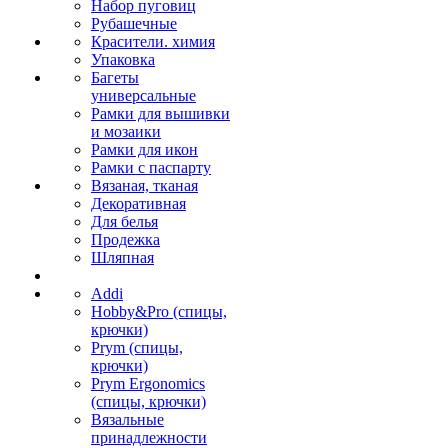
Набор пуговиц
Рубашечные
Красители. химия
Упаковка
Багеты
универсальные
Рамки для вышивки
и мозаики
Рамки для икон
Рамки с паспарту
Вязаная, тканая
Декоративная
Для белья
Продежка
Шляпная
Addi
Hobby&Pro (спицы,
крючки)
Prym (спицы,
крючки)
Prym Ergonomics
(спицы, крючки)
Вязальные
принадлежности