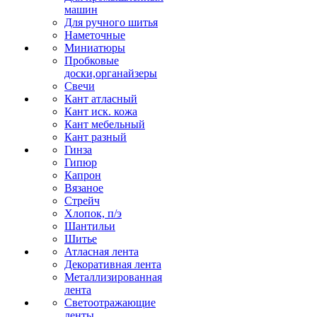
машин
Для ручного шитья
Наметочные
Миниатюры
Пробковые
доски,органайзеры
Свечи
Кант атласный
Кант иск. кожа
Кант мебельный
Кант разный
Гинза
Гипюр
Капрон
Вязаное
Стрейч
Хлопок, п/э
Шантильи
Шитье
Атласная лента
Декоративная лента
Металлизированная
лента
Светоотражающие
ленты