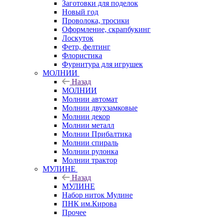
Заготовки для поделок
Новый год
Проволока, тросики
Оформление, скрапбукинг
Лоскуток
Фетр, фелтинг
Флористика
Фурнитура для игрушек
МОЛНИИ
Назад
МОЛНИИ
Молнии автомат
Молнии двухзамковые
Молнии декор
Молнии металл
Молнии Прибалтика
Молнии спираль
Молнии рулонка
Молнии трактор
МУЛИНЕ
Назад
МУЛИНЕ
Набор ниток Мулине
ПНК им.Кирова
Прочее