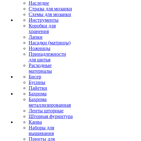
Наследие
Стразы для мозаики
Схемы для мозаики
Инструменты
Коробки для
хранения
Лапки
Насадки (матрицы)
Ножницы
Принадлежности
для шитья
Расходные
материалы
Бисер
Бусины
Пайетки
Бахрома
Бахрома
металлизированная
Ленты шторные
Шторная фурнитура
Канва
Наборы для
вышивания
Принты для