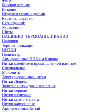
Фетр
Бисероплетение
Вязание
Игрушки своими руками
Картины шерстью
Скрапбукинг
Украшения
Шитье
НАШИВКИ, ТЕРМОАППЛИКАЦИИ
Нашивки
Термоаппликации
НИТКИ
Полиэстер
Армированные ПНК им.Кирова
Нитки швейные в промышленной намотке
Специальные
Мононить
Текстурированные нитки
Нитки Люрекс
Золотые нитки для вышивания
Нитки черные
Нитки шелковые
Нитки мятного цвета
Нитки капроновые
Армированные Китай