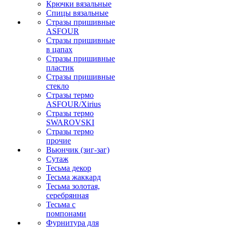
Крючки вязальные
Спицы вязальные
Стразы пришивные
ASFOUR
Стразы пришивные
в цапах
Стразы пришивные
пластик
Стразы пришивные
стекло
Стразы термо
ASFOUR/Xirius
Стразы термо
SWAROVSKI
Стразы термо
прочие
Вьюнчик (зиг-заг)
Сутаж
Тесьма декор
Тесьма жаккард
Тесьма золотая,
серебрянная
Тесьма с
помпонами
Фурнитура для