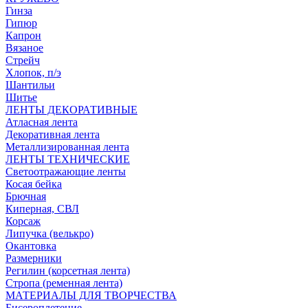
Гинза
Гипюр
Капрон
Вязаное
Стрейч
Хлопок, п/э
Шантильи
Шитье
ЛЕНТЫ ДЕКОРАТИВНЫЕ
Атласная лента
Декоративная лента
Металлизированная лента
ЛЕНТЫ ТЕХНИЧЕСКИЕ
Светоотражающие ленты
Косая бейка
Брючная
Киперная, СВЛ
Корсаж
Липучка (велькро)
Окантовка
Размерники
Регилин (корсетная лента)
Стропа (ременная лента)
МАТЕРИАЛЫ ДЛЯ ТВОРЧЕСТВА
Бисероплетение