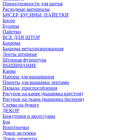
Принадлежности для шитья
Расходные материалы
БИСЕР, БУСИНЫ, ПАЙЕТКИ
Бисер
Бусины
Пайетки
ВСЕ ДЛЯ ШТОР
Бахрома
Бахрома металлизированная
Ленты шторные
Шторная фурнитура
ВЫШИВАНИЕ
Канва
Наборы для вышивания
Принты для вышивки лентами
Пяльцы, приспособления
Рисунок на канве (вышивка крестом)
Рисунок на ткани (вышивка бисером)
Схемы на бумаге
ДЕКОР
Бижутерия и аксессуары
Боа
Воротнички
Декор застежки
Декор элементы