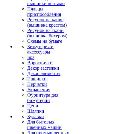
вышивки лентами
Пяльцы,
приспособления
Рисунок на канве
(вышивка крестом)
Рисунок на ткани
(вышивка бисером)
Схемы на бумаге
Бижутерия и
аксессуары
Боа
Воротнички
Декор застежки
Декор элементы
Нашивки
Перчатки
Украшения
Фурнитура для
бижутерии
Цепи
Шляпки
Булавки
Для бытовых
швейных машин
Для промышленных