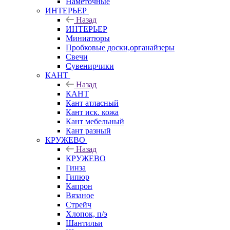
Наметочные
ИНТЕРЬЕР
Назад
ИНТЕРЬЕР
Миниатюры
Пробковые доски,органайзеры
Свечи
Сувенирчики
КАНТ
Назад
КАНТ
Кант атласный
Кант иск. кожа
Кант мебельный
Кант разный
КРУЖЕВО
Назад
КРУЖЕВО
Гинза
Гипюр
Капрон
Вязаное
Стрейч
Хлопок, п/э
Шантильи