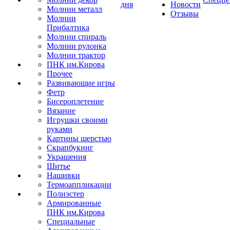
дня
Новости
Молнии металл
Отзывы
Молнии
Прибалтика
Молнии спираль
Молнии рулонка
Молнии трактор
ПНК им.Кирова
Прочее
Развивающие игры
Фетр
Бисероплетение
Вязание
Игрушки своими
руками
Картины шерстью
Скрапбукинг
Украшения
Шитье
Нашивки
Термоаппликации
Полиэстер
Армированные
ПНК им.Кирова
Специальные