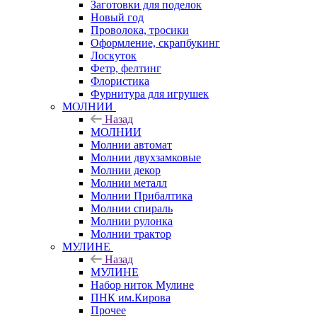
Заготовки для поделок
Новый год
Проволока, тросики
Оформление, скрапбукинг
Лоскуток
Фетр, фелтинг
Флористика
Фурнитура для игрушек
МОЛНИИ
Назад
МОЛНИИ
Молнии автомат
Молнии двухзамковые
Молнии декор
Молнии металл
Молнии Прибалтика
Молнии спираль
Молнии рулонка
Молнии трактор
МУЛИНЕ
Назад
МУЛИНЕ
Набор ниток Мулине
ПНК им.Кирова
Прочее