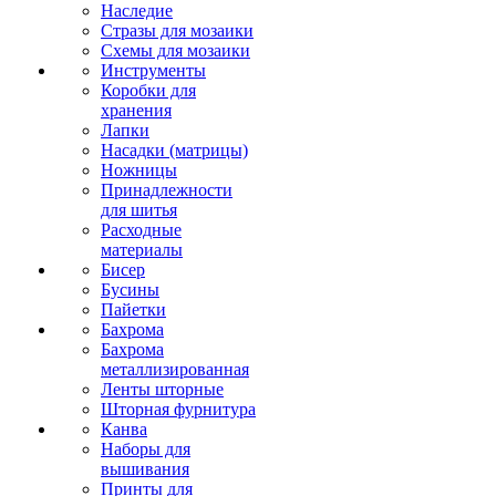
Наследие
Стразы для мозаики
Схемы для мозаики
Инструменты
Коробки для
хранения
Лапки
Насадки (матрицы)
Ножницы
Принадлежности
для шитья
Расходные
материалы
Бисер
Бусины
Пайетки
Бахрома
Бахрома
металлизированная
Ленты шторные
Шторная фурнитура
Канва
Наборы для
вышивания
Принты для