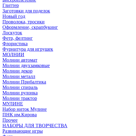
Глиттер
Заготовки для поделок
Новый год
Проволока, тросики
Оформление, скрапбукинг
Лоскуток
Фетр, фелтинг
Флористика
Фурнитура для игрушек
МОЛНИИ
Молнии автомат
Молнии двухзамковые
Молнии декор
Молнии металл
Молнии Прибалтика
Молнии спираль
Молнии рулонка
Молнии трактор
МУЛИНЕ
Набор ниток Мулине
ПНК им.Кирова
Прочее
НАБОРЫ ДЛЯ ТВОРЧЕСТВА
Развивающие игры