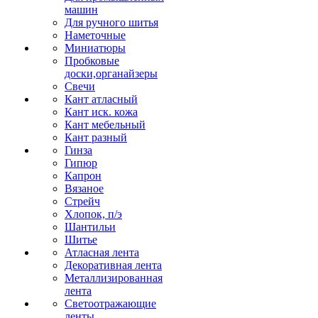
машин
Для ручного шитья
Наметочные
Миниатюры
Пробковые
доски,органайзеры
Свечи
Кант атласный
Кант иск. кожа
Кант мебельный
Кант разный
Гинза
Гипюр
Капрон
Вязаное
Стрейч
Хлопок, п/э
Шантильи
Шитье
Атласная лента
Декоративная лента
Металлизированная
лента
Светоотражающие
ленты