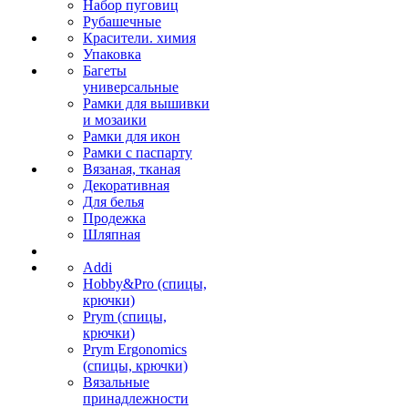
Набор пуговиц
Рубашечные
Красители. химия
Упаковка
Багеты
универсальные
Рамки для вышивки
и мозаики
Рамки для икон
Рамки с паспарту
Вязаная, тканая
Декоративная
Для белья
Продежка
Шляпная
Addi
Hobby&Pro (спицы,
крючки)
Prym (спицы,
крючки)
Prym Ergonomics
(спицы, крючки)
Вязальные
принадлежности