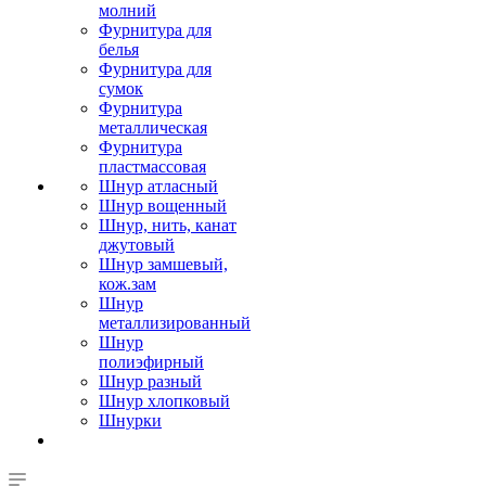
молний
Фурнитура для
белья
Фурнитура для
сумок
Фурнитура
металлическая
Фурнитура
пластмассовая
Шнур атласный
Шнур вощенный
Шнур, нить, канат
джутовый
Шнур замшевый,
кож.зам
Шнур
металлизированный
Шнур
полиэфирный
Шнур разный
Шнур хлопковый
Шнурки