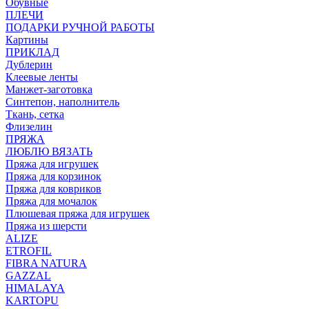
Обувные
ПЛЕЧИ
ПОДАРКИ РУЧНОЙ РАБОТЫ
Картины
ПРИКЛАД
Дублерин
Клеевые ленты
Манжет-заготовка
Синтепон, наполнитель
Ткань, сетка
Флизелин
ПРЯЖА
ЛЮБЛЮ ВЯЗАТЬ
Пряжа для игрушек
Пряжа для корзинок
Пряжа для ковриков
Пряжа для мочалок
Плюшевая пряжа для игрушек
Пряжа из шерсти
ALIZE
ETROFIL
FIBRA NATURA
GAZZAL
HIMALAYA
KARTOPU