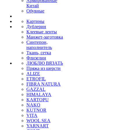
Армированные
Китай
Обувные
Картины
Дублерин
Клеевые ленты
Манжет-заготовка
Синтепон,
наполнитель
Ткань, сетка
Флизелин
ЛЮБЛЮ ВЯЗАТЬ
Пряжа из шерсти
ALIZE
ETROFIL
FIBRA NATURA
GAZZAL
HIMALAYA
KARTOPU
NAKO
KUTNOR
VITA
WOOL SEA
YARNART