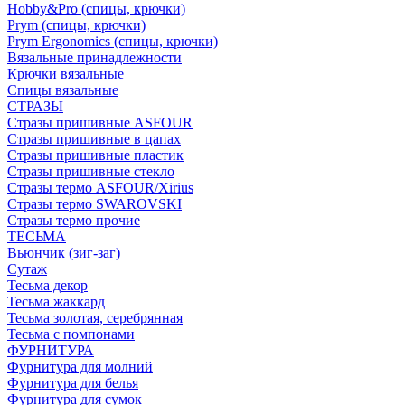
Hobby&Pro (спицы, крючки)
Prym (спицы, крючки)
Prym Ergonomics (спицы, крючки)
Вязальные принадлежности
Крючки вязальные
Спицы вязальные
СТРАЗЫ
Стразы пришивные ASFOUR
Стразы пришивные в цапах
Стразы пришивные пластик
Стразы пришивные стекло
Стразы термо ASFOUR/Xirius
Стразы термо SWAROVSKI
Стразы термо прочие
ТЕСЬМА
Вьюнчик (зиг-заг)
Сутаж
Тесьма декор
Тесьма жаккард
Тесьма золотая, серебрянная
Тесьма с помпонами
ФУРНИТУРА
Фурнитура для молний
Фурнитура для белья
Фурнитура для сумок