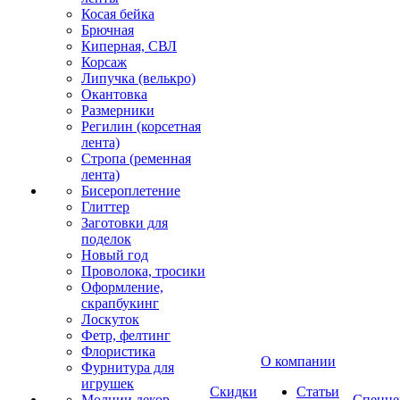
Косая бейка
Брючная
Киперная, СВЛ
Корсаж
Липучка (велькро)
Окантовка
Размерники
Регилин (корсетная
лента)
Стропа (ременная
лента)
Бисероплетение
Глиттер
Заготовки для
поделок
Новый год
Проволока, тросики
Оформление,
скрапбукинг
Лоскуток
Фетр, фелтинг
Флористика
О компании
Фурнитура для
игрушек
Скидки
Статьи
Молнии декор
Спецце