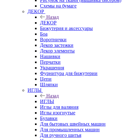
Рисунок на ткани (вышивка бисером)
Схемы на бумаге
ДЕКОР
Назад
ДЕКОР
Бижутерия и аксессуары
Боа
Воротнички
Декор застежки
Декор элементы
Нашивки
Перчатки
Украшения
Фурнитура для бижутерии
Цепи
Шляпки
ИГЛЫ
Назад
ИГЛЫ
Иглы для валяния
Иглы изогнутые
Булавки
Для бытовых швейных машин
Для промышленных машин
Для ручного шитья