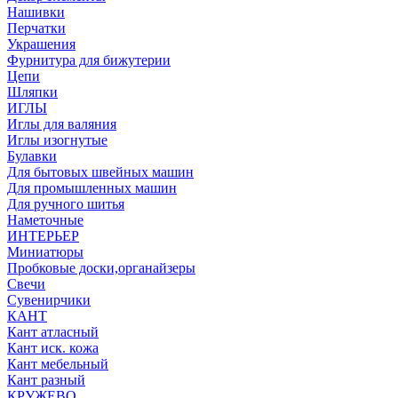
Нашивки
Перчатки
Украшения
Фурнитура для бижутерии
Цепи
Шляпки
ИГЛЫ
Иглы для валяния
Иглы изогнутые
Булавки
Для бытовых швейных машин
Для промышленных машин
Для ручного шитья
Наметочные
ИНТЕРЬЕР
Миниатюры
Пробковые доски,органайзеры
Свечи
Сувенирчики
КАНТ
Кант атласный
Кант иск. кожа
Кант мебельный
Кант разный
КРУЖЕВО