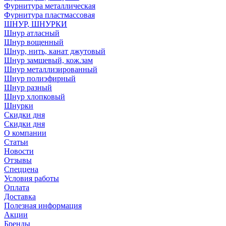
Фурнитура металлическая
Фурнитура пластмассовая
ШНУР, ШНУРКИ
Шнур атласный
Шнур вощенный
Шнур, нить, канат джутовый
Шнур замшевый, кож.зам
Шнур металлизированный
Шнур полиэфирный
Шнур разный
Шнур хлопковый
Шнурки
Скидки дня
Скидки дня
О компании
Статьи
Новости
Отзывы
Спеццена
Условия работы
Оплата
Доставка
Полезная информация
Акции
Бренды