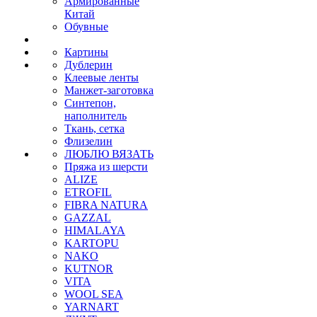
Армированные
Китай
Обувные
Картины
Дублерин
Клеевые ленты
Манжет-заготовка
Синтепон,
наполнитель
Ткань, сетка
Флизелин
ЛЮБЛЮ ВЯЗАТЬ
Пряжа из шерсти
ALIZE
ETROFIL
FIBRA NATURA
GAZZAL
HIMALAYA
KARTOPU
NAKO
KUTNOR
VITA
WOOL SEA
YARNART