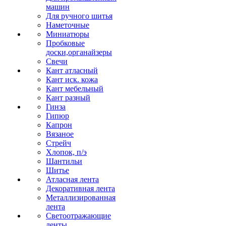
машин
Для ручного шитья
Наметочные
Миниатюры
Пробковые
доски,органайзеры
Свечи
Кант атласный
Кант иск. кожа
Кант мебельный
Кант разный
Гинза
Гипюр
Капрон
Вязаное
Стрейч
Хлопок, п/э
Шантильи
Шитье
Атласная лента
Декоративная лента
Металлизированная
лента
Светоотражающие
ленты