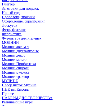
Глиттер
Заготовки для поделок
Новый год
Проволока, тросики
Оформление, скрапбукинг
Лоскуток
Фетр, фелтинг
Флористика
Фурнитура для игрушек
МОЛНИИ
Молнии автомат
Молнии двухзамковые
Молнии декор
Молнии металл
Молнии Прибалтика
Молнии спираль
Молнии рулонка
Молнии трактор
МУЛИНЕ
Набор ниток Мулине
ПНК им.Кирова
Прочее
НАБОРЫ ДЛЯ ТВОРЧЕСТВА
Развивающие игры