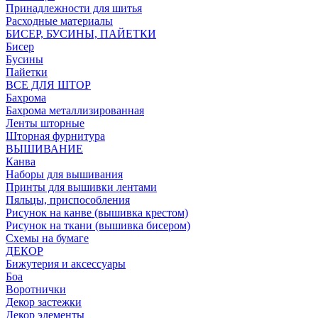
Принадлежности для шитья
Расходные материалы
БИСЕР, БУСИНЫ, ПАЙЕТКИ
Бисер
Бусины
Пайетки
ВСЕ ДЛЯ ШТОР
Бахрома
Бахрома металлизированная
Ленты шторные
Шторная фурнитура
ВЫШИВАНИЕ
Канва
Наборы для вышивания
Принты для вышивки лентами
Пяльцы, приспособления
Рисунок на канве (вышивка крестом)
Рисунок на ткани (вышивка бисером)
Схемы на бумаге
ДЕКОР
Бижутерия и аксессуары
Боа
Воротнички
Декор застежки
Декор элементы