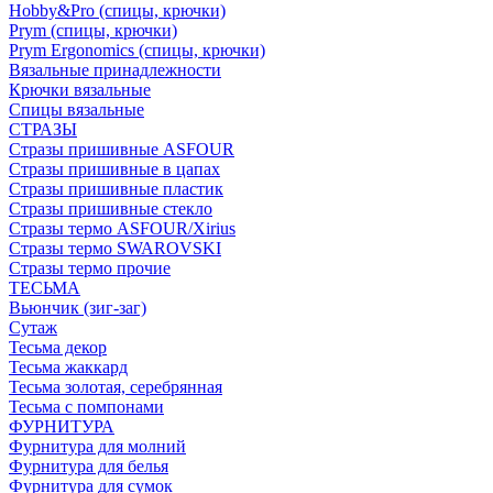
Hobby&Pro (спицы, крючки)
Prym (спицы, крючки)
Prym Ergonomics (спицы, крючки)
Вязальные принадлежности
Крючки вязальные
Спицы вязальные
СТРАЗЫ
Стразы пришивные ASFOUR
Стразы пришивные в цапах
Стразы пришивные пластик
Стразы пришивные стекло
Стразы термо ASFOUR/Xirius
Стразы термо SWAROVSKI
Стразы термо прочие
ТЕСЬМА
Вьюнчик (зиг-заг)
Сутаж
Тесьма декор
Тесьма жаккард
Тесьма золотая, серебрянная
Тесьма с помпонами
ФУРНИТУРА
Фурнитура для молний
Фурнитура для белья
Фурнитура для сумок