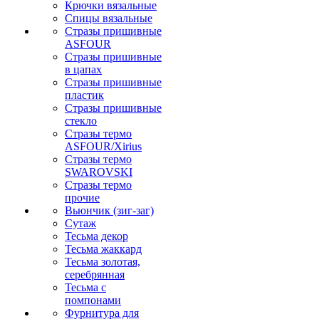
Крючки вязальные
Спицы вязальные
Стразы пришивные
ASFOUR
Стразы пришивные
в цапах
Стразы пришивные
пластик
Стразы пришивные
стекло
Стразы термо
ASFOUR/Xirius
Стразы термо
SWAROVSKI
Стразы термо
прочие
Вьюнчик (зиг-заг)
Сутаж
Тесьма декор
Тесьма жаккард
Тесьма золотая,
серебрянная
Тесьма с
помпонами
Фурнитура для