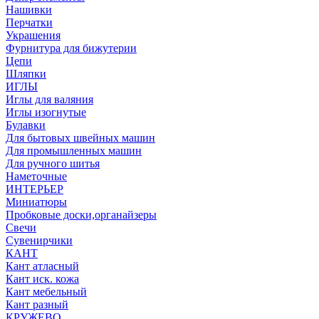
Нашивки
Перчатки
Украшения
Фурнитура для бижутерии
Цепи
Шляпки
ИГЛЫ
Иглы для валяния
Иглы изогнутые
Булавки
Для бытовых швейных машин
Для промышленных машин
Для ручного шитья
Наметочные
ИНТЕРЬЕР
Миниатюры
Пробковые доски,органайзеры
Свечи
Сувенирчики
КАНТ
Кант атласный
Кант иск. кожа
Кант мебельный
Кант разный
КРУЖЕВО