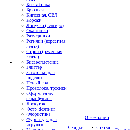
Косая бейка
Брючная
Киперная, СВЛ
Корсаж
Липучка (велькро)
Окантовка
Размерники
Регилин (корсетная
лента)
Стропа (ременная
лента)
Бисероплетение
Глиттер
Заготовки для
поделок
Новый год
Проволока, тросики
Оформление,
скрапбукинг
Лоскуток
Фетр, фелтинг
Флористика
О компании
Фурнитура для
игрушек
Скидки
Статьи
Молнии декор
Спецце