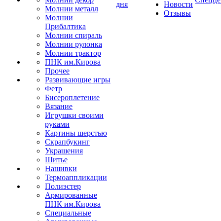
дня
Новости
Молнии металл
Отзывы
Молнии
Прибалтика
Молнии спираль
Молнии рулонка
Молнии трактор
ПНК им.Кирова
Прочее
Развивающие игры
Фетр
Бисероплетение
Вязание
Игрушки своими
руками
Картины шерстью
Скрапбукинг
Украшения
Шитье
Нашивки
Термоаппликации
Полиэстер
Армированные
ПНК им.Кирова
Специальные