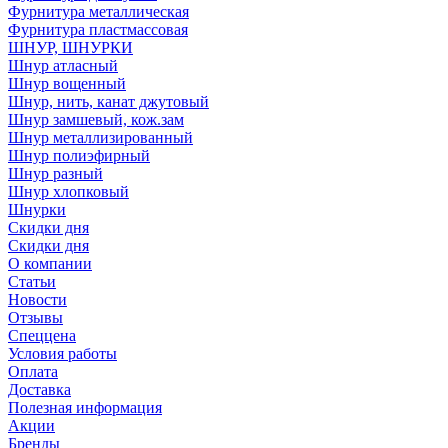
Фурнитура металлическая
Фурнитура пластмассовая
ШНУР, ШНУРКИ
Шнур атласный
Шнур вощенный
Шнур, нить, канат джутовый
Шнур замшевый, кож.зам
Шнур металлизированный
Шнур полиэфирный
Шнур разный
Шнур хлопковый
Шнурки
Скидки дня
Скидки дня
О компании
Статьи
Новости
Отзывы
Спеццена
Условия работы
Оплата
Доставка
Полезная информация
Акции
Бренды