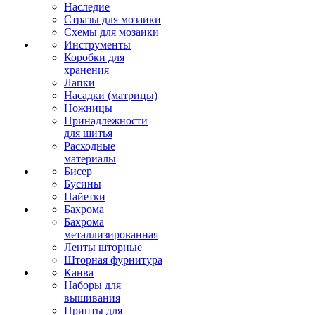
Наследие
Стразы для мозаики
Схемы для мозаики
Инструменты
Коробки для
хранения
Лапки
Насадки (матрицы)
Ножницы
Принадлежности
для шитья
Расходные
материалы
Бисер
Бусины
Пайетки
Бахрома
Бахрома
металлизированная
Ленты шторные
Шторная фурнитура
Канва
Наборы для
вышивания
Принты для