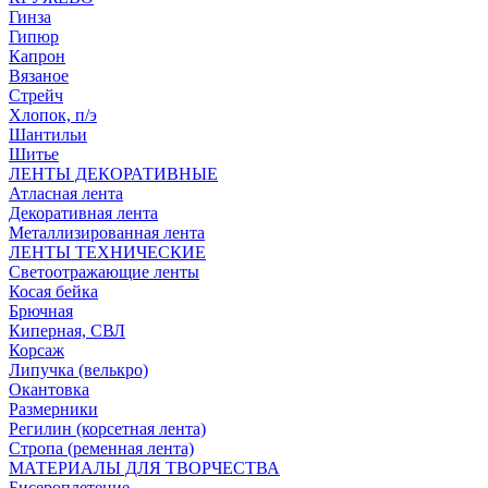
Гинза
Гипюр
Капрон
Вязаное
Стрейч
Хлопок, п/э
Шантильи
Шитье
ЛЕНТЫ ДЕКОРАТИВНЫЕ
Атласная лента
Декоративная лента
Металлизированная лента
ЛЕНТЫ ТЕХНИЧЕСКИЕ
Светоотражающие ленты
Косая бейка
Брючная
Киперная, СВЛ
Корсаж
Липучка (велькро)
Окантовка
Размерники
Регилин (корсетная лента)
Стропа (ременная лента)
МАТЕРИАЛЫ ДЛЯ ТВОРЧЕСТВА
Бисероплетение