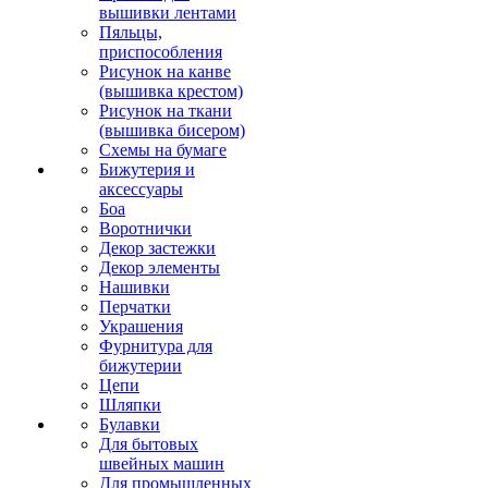
вышивки лентами
Пяльцы,
приспособления
Рисунок на канве
(вышивка крестом)
Рисунок на ткани
(вышивка бисером)
Схемы на бумаге
Бижутерия и
аксессуары
Боа
Воротнички
Декор застежки
Декор элементы
Нашивки
Перчатки
Украшения
Фурнитура для
бижутерии
Цепи
Шляпки
Булавки
Для бытовых
швейных машин
Для промышленных