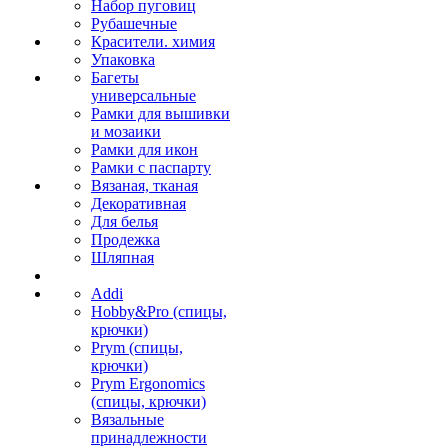
Набор пуговиц
Рубашечные
Красители. химия
Упаковка
Багеты
универсальные
Рамки для вышивки
и мозаики
Рамки для икон
Рамки с паспарту
Вязаная, тканая
Декоративная
Для белья
Продежка
Шляпная
Addi
Hobby&Pro (спицы,
крючки)
Prym (спицы,
крючки)
Prym Ergonomics
(спицы, крючки)
Вязальные
принадлежности