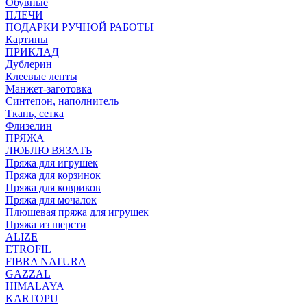
Обувные
ПЛЕЧИ
ПОДАРКИ РУЧНОЙ РАБОТЫ
Картины
ПРИКЛАД
Дублерин
Клеевые ленты
Манжет-заготовка
Синтепон, наполнитель
Ткань, сетка
Флизелин
ПРЯЖА
ЛЮБЛЮ ВЯЗАТЬ
Пряжа для игрушек
Пряжа для корзинок
Пряжа для ковриков
Пряжа для мочалок
Плюшевая пряжа для игрушек
Пряжа из шерсти
ALIZE
ETROFIL
FIBRA NATURA
GAZZAL
HIMALAYA
KARTOPU