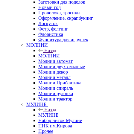
Заготовки для поделок
Новый год
Проволока, тросики
Оформление, скрапбукинг
Лоскуток
Фетр, фелтинг
Флористика
Фурнитура для игрушек
МОЛНИИ
Назад
МОЛНИИ
Молнии автомат
Молнии двухзамковые
Молнии декор
Молнии металл
Молнии Прибалтика
Молнии спираль
Молнии рулонка
Молнии трактор
МУЛИНЕ
Назад
МУЛИНЕ
Набор ниток Мулине
ПНК им.Кирова
Прочее