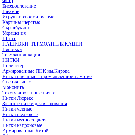
Фетр
Бисероплетение
Вязание
Игрушки своими руками
Картины шерстью
Скрапбукинг
Украшения
Шитье
НАШИВКИ, ТЕРМОАППЛИКАЦИИ
Нашивки
Термоаппликации
НИТКИ
Полиэстер
Армированные ПНК им.Кирова
Нитки швейные в промышленной намотке
Специальные
Мононить
Текстурированные нитки
Нитки Люрекс
Золотые нитки для вышивания
Нитки черные
Нитки шелковые
Нитки мятного цвета
Нитки капроновые
Армированные Китай