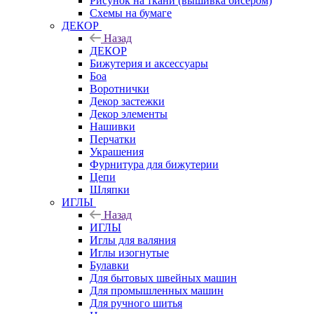
Рисунок на ткани (вышивка бисером)
Схемы на бумаге
ДЕКОР
Назад
ДЕКОР
Бижутерия и аксессуары
Боа
Воротнички
Декор застежки
Декор элементы
Нашивки
Перчатки
Украшения
Фурнитура для бижутерии
Цепи
Шляпки
ИГЛЫ
Назад
ИГЛЫ
Иглы для валяния
Иглы изогнутые
Булавки
Для бытовых швейных машин
Для промышленных машин
Для ручного шитья