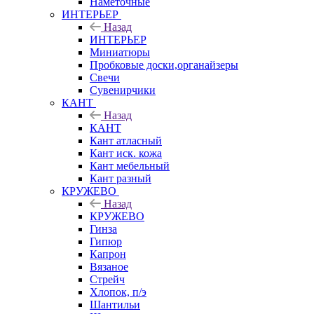
Наметочные
ИНТЕРЬЕР
Назад
ИНТЕРЬЕР
Миниатюры
Пробковые доски,органайзеры
Свечи
Сувенирчики
КАНТ
Назад
КАНТ
Кант атласный
Кант иск. кожа
Кант мебельный
Кант разный
КРУЖЕВО
Назад
КРУЖЕВО
Гинза
Гипюр
Капрон
Вязаное
Стрейч
Хлопок, п/э
Шантильи