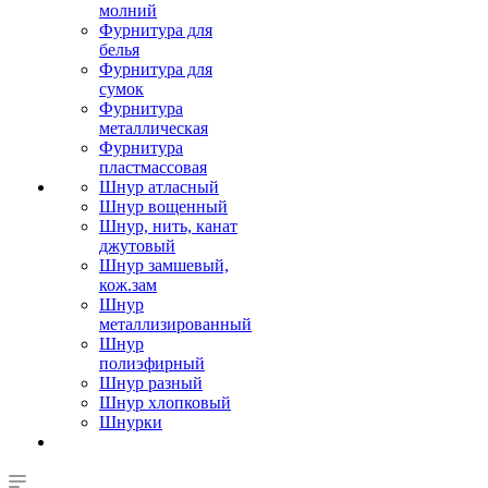
молний
Фурнитура для
белья
Фурнитура для
сумок
Фурнитура
металлическая
Фурнитура
пластмассовая
Шнур атласный
Шнур вощенный
Шнур, нить, канат
джутовый
Шнур замшевый,
кож.зам
Шнур
металлизированный
Шнур
полиэфирный
Шнур разный
Шнур хлопковый
Шнурки