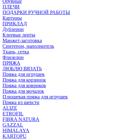
Обувные
ПЛЕЧИ
ПОДАРКИ РУЧНОЙ РАБОТЫ
Картины
ПРИКЛАД
Дублерин
Клеевые ленты
Манжет-заготовка
Синтепон, наполнитель
Ткань, сетка
Флизелин
ПРЯЖА
ЛЮБЛЮ ВЯЗАТЬ
Пряжа для игрушек
Пряжа для корзинок
Пряжа для ковриков
Пряжа для мочалок
Плюшевая пряжа для игрушек
Пряжа из шерсти
ALIZE
ETROFIL
FIBRA NATURA
GAZZAL
HIMALAYA
KARTOPU