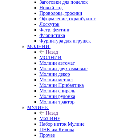
Заготовки для поделок
Новый год
Проволока, тросики
Оформление, скрапбукинг
Лоскуток
Фетр, фелтинг
Флористика
Фурнитура для игрушек
МОЛНИИ
Назад
МОЛНИИ
Молнии автомат
Молнии двухзамковые
Молнии декор
Молнии металл
Молнии Прибалтика
Молнии спираль
Молнии рулонка
Молнии трактор
МУЛИНЕ
Назад
МУЛИНЕ
Набор ниток Мулине
ПНК им.Кирова
Прочее