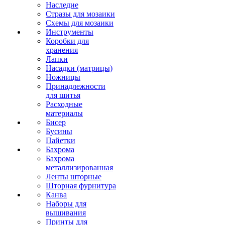
Наследие
Стразы для мозаики
Схемы для мозаики
Инструменты
Коробки для
хранения
Лапки
Насадки (матрицы)
Ножницы
Принадлежности
для шитья
Расходные
материалы
Бисер
Бусины
Пайетки
Бахрома
Бахрома
металлизированная
Ленты шторные
Шторная фурнитура
Канва
Наборы для
вышивания
Принты для