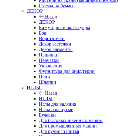
Рисунок на ткани (вышивка бисером)
Схемы на бумаге
ДЕКОР
Назад
ДЕКОР
Бижутерия и аксессуары
Боа
Воротнички
Декор застежки
Декор элементы
Нашивки
Перчатки
Украшения
Фурнитура для бижутерии
Цепи
Шляпки
ИГЛЫ
Назад
ИГЛЫ
Иглы для валяния
Иглы изогнутые
Булавки
Для бытовых швейных машин
Для промышленных машин
Для ручного шитья