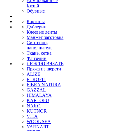
Армированные
Китай
Обувные
Картины
Дублерин
Клеевые ленты
Манжет-заготовка
Синтепон,
наполнитель
Ткань, сетка
Флизелин
ЛЮБЛЮ ВЯЗАТЬ
Пряжа из шерсти
ALIZE
ETROFIL
FIBRA NATURA
GAZZAL
HIMALAYA
KARTOPU
NAKO
KUTNOR
VITA
WOOL SEA
YARNART