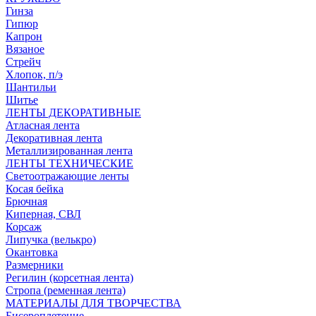
Гинза
Гипюр
Капрон
Вязаное
Стрейч
Хлопок, п/э
Шантильи
Шитье
ЛЕНТЫ ДЕКОРАТИВНЫЕ
Атласная лента
Декоративная лента
Металлизированная лента
ЛЕНТЫ ТЕХНИЧЕСКИЕ
Светоотражающие ленты
Косая бейка
Брючная
Киперная, СВЛ
Корсаж
Липучка (велькро)
Окантовка
Размерники
Регилин (корсетная лента)
Стропа (ременная лента)
МАТЕРИАЛЫ ДЛЯ ТВОРЧЕСТВА
Бисероплетение