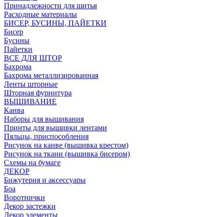
Принадлежности для шитья
Расходные материалы
БИСЕР, БУСИНЫ, ПАЙЕТКИ
Бисер
Бусины
Пайетки
ВСЕ ДЛЯ ШТОР
Бахрома
Бахрома металлизированная
Ленты шторные
Шторная фурнитура
ВЫШИВАНИЕ
Канва
Наборы для вышивания
Принты для вышивки лентами
Пяльцы, приспособления
Рисунок на канве (вышивка крестом)
Рисунок на ткани (вышивка бисером)
Схемы на бумаге
ДЕКОР
Бижутерия и аксессуары
Боа
Воротнички
Декор застежки
Декор элементы