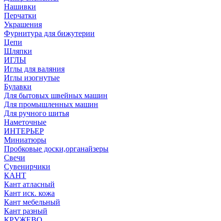
Нашивки
Перчатки
Украшения
Фурнитура для бижутерии
Цепи
Шляпки
ИГЛЫ
Иглы для валяния
Иглы изогнутые
Булавки
Для бытовых швейных машин
Для промышленных машин
Для ручного шитья
Наметочные
ИНТЕРЬЕР
Миниатюры
Пробковые доски,органайзеры
Свечи
Сувенирчики
КАНТ
Кант атласный
Кант иск. кожа
Кант мебельный
Кант разный
КРУЖЕВО