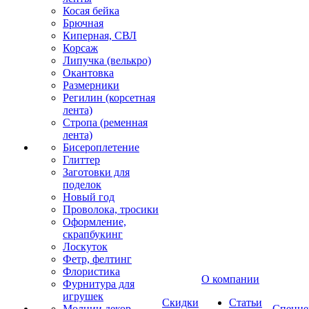
Косая бейка
Брючная
Киперная, СВЛ
Корсаж
Липучка (велькро)
Окантовка
Размерники
Регилин (корсетная
лента)
Стропа (ременная
лента)
Бисероплетение
Глиттер
Заготовки для
поделок
Новый год
Проволока, тросики
Оформление,
скрапбукинг
Лоскуток
Фетр, фелтинг
Флористика
О компании
Фурнитура для
игрушек
Скидки
Статьи
Молнии декор
Спецце