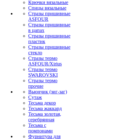
Крючки вязальные
Спицы вязальные
Стразы пришивные
ASFOUR
Стразы пришивные
в цапах
Стразы пришивные
пластик
Стразы пришивные
стекло
Стразы термо
ASFOUR/Xirius
Стразы термо
SWAROVSKI
Стразы термо
прочие
Вьюнчик (зиг-заг)
Сутаж
Тесьма декор
Тесьма жаккард
Тесьма золотая,
серебрянная
Тесьма с
помпонами
Фурнитура для