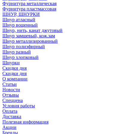
Фурнитура металлическая
Фурнитура пластмассовая
ШНУР, ШНУРКИ
Шнур атласный
Шнур вощенный
Шнур, нить, канат джутовый
Шнур замшевый, кож.зам
Шнур металлизированный
Шнур полиэфирный
Шнур разный
Шнур хлопковый
Шнурки
Скидки дня
Скидки дня
О компании
Статьи
Новости
Отзывы
Спеццена
Условия работы
Оплата
Доставка
Полезная информация
Акции
Бренды