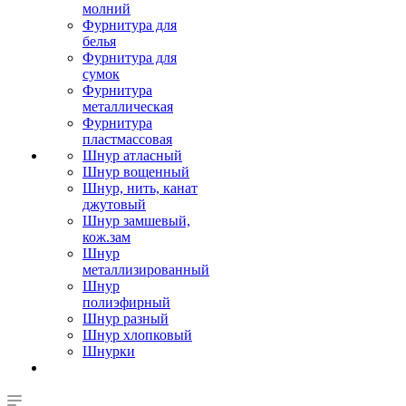
молний
Фурнитура для
белья
Фурнитура для
сумок
Фурнитура
металлическая
Фурнитура
пластмассовая
Шнур атласный
Шнур вощенный
Шнур, нить, канат
джутовый
Шнур замшевый,
кож.зам
Шнур
металлизированный
Шнур
полиэфирный
Шнур разный
Шнур хлопковый
Шнурки