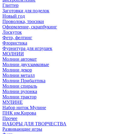
Глиттер
Заготовки для поделок
Новый год
Проволока, тросики
Оформление, скрапбукинг
Лоскуток
Фетр, фелтинг
Флористика
Фурнитура для игрушек
МОЛНИИ
Молнии автомат
Молнии двухзамковые
Молнии декор
Молнии металл
Молнии Прибалтика
Молнии спираль
Молнии рулонка
Молнии трактор
МУЛИНЕ
Набор ниток Мулине
ПНК им.Кирова
Прочее
НАБОРЫ ДЛЯ ТВОРЧЕСТВА
Развивающие игры