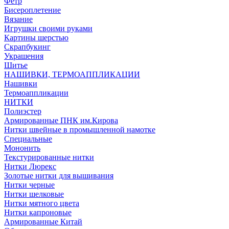
Фетр
Бисероплетение
Вязание
Игрушки своими руками
Картины шерстью
Скрапбукинг
Украшения
Шитье
НАШИВКИ, ТЕРМОАППЛИКАЦИИ
Нашивки
Термоаппликации
НИТКИ
Полиэстер
Армированные ПНК им.Кирова
Нитки швейные в промышленной намотке
Специальные
Мононить
Текстурированные нитки
Нитки Люрекс
Золотые нитки для вышивания
Нитки черные
Нитки шелковые
Нитки мятного цвета
Нитки капроновые
Армированные Китай