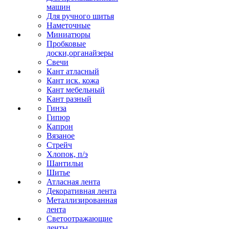
машин
Для ручного шитья
Наметочные
Миниатюры
Пробковые
доски,органайзеры
Свечи
Кант атласный
Кант иск. кожа
Кант мебельный
Кант разный
Гинза
Гипюр
Капрон
Вязаное
Стрейч
Хлопок, п/э
Шантильи
Шитье
Атласная лента
Декоративная лента
Металлизированная
лента
Светоотражающие
ленты