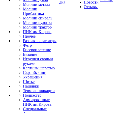
дня
Новости
Молнии металл
Отзывы
Молнии
Прибалтика
Молнии спираль
Молнии рулонка
Молнии трактор
ПНК им.Кирова
Прочее
Развивающие игры
Фетр
Бисероплетение
Вязание
Игрушки своими
руками
Картины шерстью
Скрапбукинг
Украшения
Шитье
Нашивки
Термоаппликации
Полиэстер
Армированные
ПНК им.Кирова
Специальные