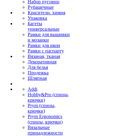
Набор пуговиц
Рубашечные
Красители. химия
Упаковка
Багеты
универсальные
Рамки для вышивки
и мозаики
Рамки для икон
Рамки с паспарту
Вязаная, тканая
Декоративная
Для белья
Продежка
Шляпная
Addi
Hobby&Pro (спицы,
крючки)
Prym (спицы,
крючки)
Prym Ergonomics
(спицы, крючки)
Вязальные
принадлежности