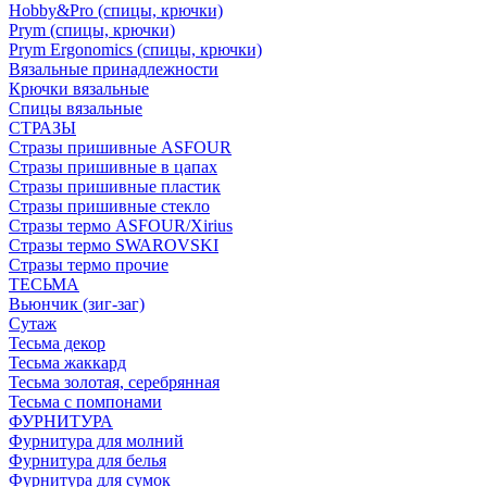
Hobby&Pro (спицы, крючки)
Prym (спицы, крючки)
Prym Ergonomics (спицы, крючки)
Вязальные принадлежности
Крючки вязальные
Спицы вязальные
СТРАЗЫ
Стразы пришивные ASFOUR
Стразы пришивные в цапах
Стразы пришивные пластик
Стразы пришивные стекло
Стразы термо ASFOUR/Xirius
Стразы термо SWAROVSKI
Стразы термо прочие
ТЕСЬМА
Вьюнчик (зиг-заг)
Сутаж
Тесьма декор
Тесьма жаккард
Тесьма золотая, серебрянная
Тесьма с помпонами
ФУРНИТУРА
Фурнитура для молний
Фурнитура для белья
Фурнитура для сумок