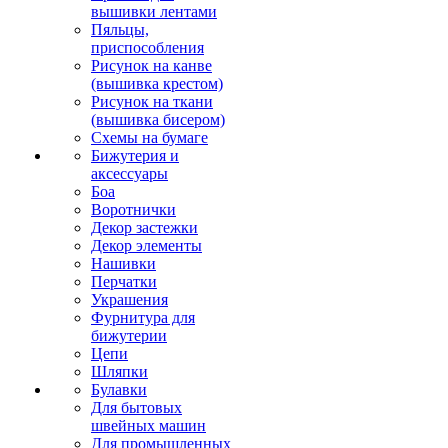
вышивки лентами
Пяльцы,
приспособления
Рисунок на канве
(вышивка крестом)
Рисунок на ткани
(вышивка бисером)
Схемы на бумаге
Бижутерия и
аксессуары
Боа
Воротнички
Декор застежки
Декор элементы
Нашивки
Перчатки
Украшения
Фурнитура для
бижутерии
Цепи
Шляпки
Булавки
Для бытовых
швейных машин
Для промышленных