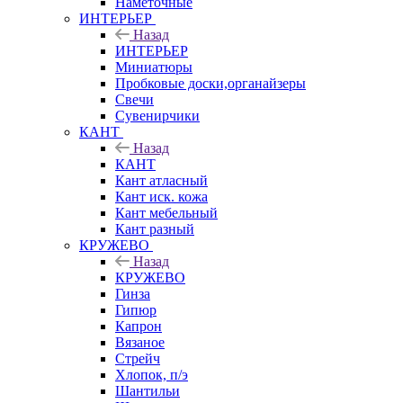
Наметочные
ИНТЕРЬЕР
Назад
ИНТЕРЬЕР
Миниатюры
Пробковые доски,органайзеры
Свечи
Сувенирчики
КАНТ
Назад
КАНТ
Кант атласный
Кант иск. кожа
Кант мебельный
Кант разный
КРУЖЕВО
Назад
КРУЖЕВО
Гинза
Гипюр
Капрон
Вязаное
Стрейч
Хлопок, п/э
Шантильи