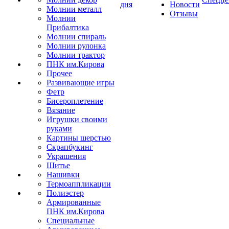
дня
Новости
Молнии металл
Отзывы
Молнии
Прибалтика
Молнии спираль
Молнии рулонка
Молнии трактор
ПНК им.Кирова
Прочее
Развивающие игры
Фетр
Бисероплетение
Вязание
Игрушки своими
руками
Картины шерстью
Скрапбукинг
Украшения
Шитье
Нашивки
Термоаппликации
Полиэстер
Армированные
ПНК им.Кирова
Специальные