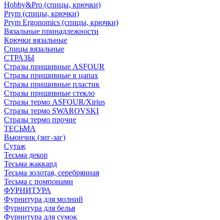
Hobby&Pro (спицы, крючки)
Prym (спицы, крючки)
Prym Ergonomics (спицы, крючки)
Вязальные принадлежности
Крючки вязальные
Спицы вязальные
СТРАЗЫ
Стразы пришивные ASFOUR
Стразы пришивные в цапах
Стразы пришивные пластик
Стразы пришивные стекло
Стразы термо ASFOUR/Xirius
Стразы термо SWAROVSKI
Стразы термо прочие
ТЕСЬМА
Вьюнчик (зиг-заг)
Сутаж
Тесьма декор
Тесьма жаккард
Тесьма золотая, серебрянная
Тесьма с помпонами
ФУРНИТУРА
Фурнитура для молний
Фурнитура для белья
Фурнитура для сумок