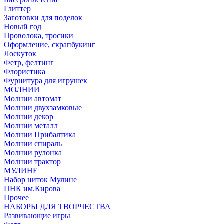
Глиттер
Заготовки для поделок
Новый год
Проволока, тросики
Оформление, скрапбукинг
Лоскуток
Фетр, фелтинг
Флористика
Фурнитура для игрушек
МОЛНИИ
Молнии автомат
Молнии двухзамковые
Молнии декор
Молнии металл
Молнии Прибалтика
Молнии спираль
Молнии рулонка
Молнии трактор
МУЛИНЕ
Набор ниток Мулине
ПНК им.Кирова
Прочее
НАБОРЫ ДЛЯ ТВОРЧЕСТВА
Развивающие игры