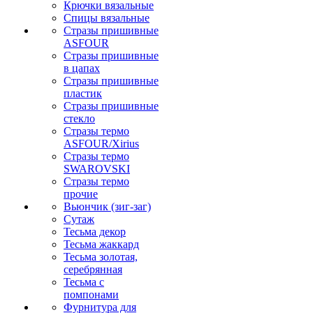
Крючки вязальные
Спицы вязальные
Стразы пришивные
ASFOUR
Стразы пришивные
в цапах
Стразы пришивные
пластик
Стразы пришивные
стекло
Стразы термо
ASFOUR/Xirius
Стразы термо
SWAROVSKI
Стразы термо
прочие
Вьюнчик (зиг-заг)
Сутаж
Тесьма декор
Тесьма жаккард
Тесьма золотая,
серебрянная
Тесьма с
помпонами
Фурнитура для