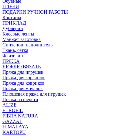
Обувные
ПЛЕЧИ
ПОДАРКИ РУЧНОЙ РАБОТЫ
Картины
ПРИКЛАД
Дублерин
Клеевые ленты
Манжет-заготовка
Синтепон, наполнитель
Ткань, сетка
Флизелин
ПРЯЖА
ЛЮБЛЮ ВЯЗАТЬ
Пряжа для игрушек
Пряжа для корзинок
Пряжа для ковриков
Пряжа для мочалок
Плюшевая пряжа для игрушек
Пряжа из шерсти
ALIZE
ETROFIL
FIBRA NATURA
GAZZAL
HIMALAYA
KARTOPU