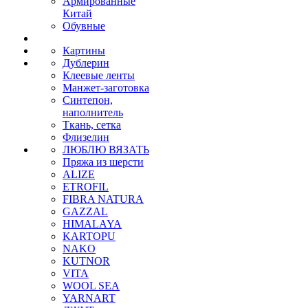
Армированные
Китай
Обувные
Картины
Дублерин
Клеевые ленты
Манжет-заготовка
Синтепон,
наполнитель
Ткань, сетка
Флизелин
ЛЮБЛЮ ВЯЗАТЬ
Пряжа из шерсти
ALIZE
ETROFIL
FIBRA NATURA
GAZZAL
HIMALAYA
KARTOPU
NAKO
KUTNOR
VITA
WOOL SEA
YARNART