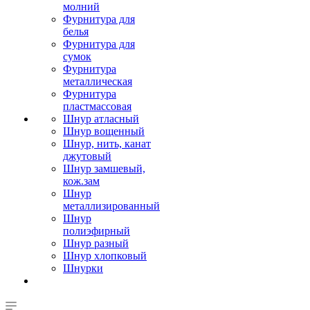
молний
Фурнитура для
белья
Фурнитура для
сумок
Фурнитура
металлическая
Фурнитура
пластмассовая
Шнур атласный
Шнур вощенный
Шнур, нить, канат
джутовый
Шнур замшевый,
кож.зам
Шнур
металлизированный
Шнур
полиэфирный
Шнур разный
Шнур хлопковый
Шнурки