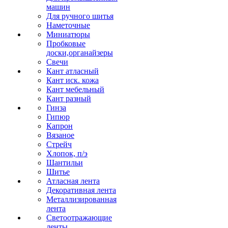
машин
Для ручного шитья
Наметочные
Миниатюры
Пробковые
доски,органайзеры
Свечи
Кант атласный
Кант иск. кожа
Кант мебельный
Кант разный
Гинза
Гипюр
Капрон
Вязаное
Стрейч
Хлопок, п/э
Шантильи
Шитье
Атласная лента
Декоративная лента
Металлизированная
лента
Светоотражающие
ленты