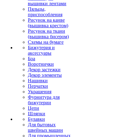
вышивки лентами
Пяльцы,
приспособления
Рисунок на канве
(вышивка крестом)
Рисунок на ткани
(вышивка бисером)
Схемы на бумаге
Бижутерия и
аксессуары
Боа
Воротнички
Декор застежки
Декор элементы
Нашивки
Перчатки
Украшения
Фурнитура для
бижутерии
Цепи
Шляпки
Булавки
Для бытовых
швейных машин
Для промышленных