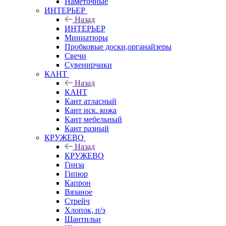
Наметочные
ИНТЕРЬЕР
Назад
ИНТЕРЬЕР
Миниатюры
Пробковые доски,органайзеры
Свечи
Сувенирчики
КАНТ
Назад
КАНТ
Кант атласный
Кант иск. кожа
Кант мебельный
Кант разный
КРУЖЕВО
Назад
КРУЖЕВО
Гинза
Гипюр
Капрон
Вязаное
Стрейч
Хлопок, п/э
Шантильи