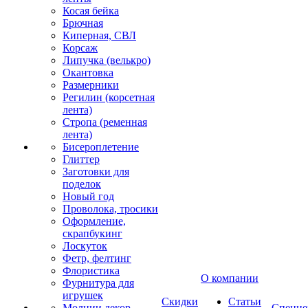
Косая бейка
Брючная
Киперная, СВЛ
Корсаж
Липучка (велькро)
Окантовка
Размерники
Регилин (корсетная
лента)
Стропа (ременная
лента)
Бисероплетение
Глиттер
Заготовки для
поделок
Новый год
Проволока, тросики
Оформление,
скрапбукинг
Лоскуток
Фетр, фелтинг
Флористика
О компании
Фурнитура для
игрушек
Скидки
Статьи
Молнии декор
Спецце