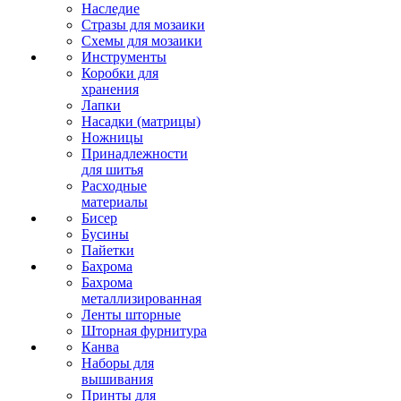
Наследие
Стразы для мозаики
Схемы для мозаики
Инструменты
Коробки для
хранения
Лапки
Насадки (матрицы)
Ножницы
Принадлежности
для шитья
Расходные
материалы
Бисер
Бусины
Пайетки
Бахрома
Бахрома
металлизированная
Ленты шторные
Шторная фурнитура
Канва
Наборы для
вышивания
Принты для