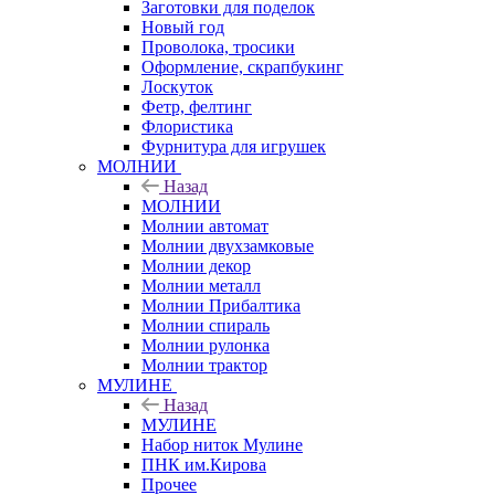
Заготовки для поделок
Новый год
Проволока, тросики
Оформление, скрапбукинг
Лоскуток
Фетр, фелтинг
Флористика
Фурнитура для игрушек
МОЛНИИ
Назад
МОЛНИИ
Молнии автомат
Молнии двухзамковые
Молнии декор
Молнии металл
Молнии Прибалтика
Молнии спираль
Молнии рулонка
Молнии трактор
МУЛИНЕ
Назад
МУЛИНЕ
Набор ниток Мулине
ПНК им.Кирова
Прочее