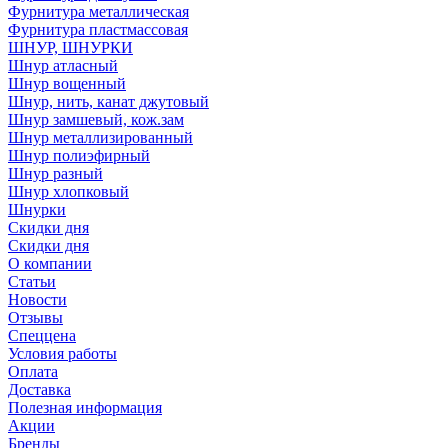
Фурнитура металлическая
Фурнитура пластмассовая
ШНУР, ШНУРКИ
Шнур атласный
Шнур вощенный
Шнур, нить, канат джутовый
Шнур замшевый, кож.зам
Шнур металлизированный
Шнур полиэфирный
Шнур разный
Шнур хлопковый
Шнурки
Скидки дня
Скидки дня
О компании
Статьи
Новости
Отзывы
Спеццена
Условия работы
Оплата
Доставка
Полезная информация
Акции
Бренды