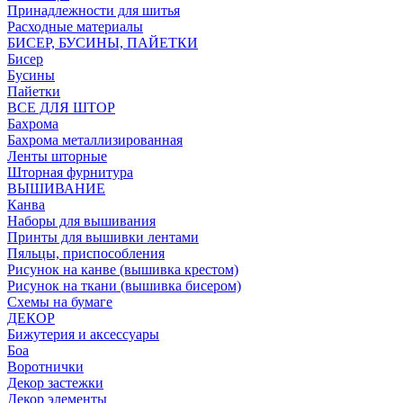
Принадлежности для шитья
Расходные материалы
БИСЕР, БУСИНЫ, ПАЙЕТКИ
Бисер
Бусины
Пайетки
ВСЕ ДЛЯ ШТОР
Бахрома
Бахрома металлизированная
Ленты шторные
Шторная фурнитура
ВЫШИВАНИЕ
Канва
Наборы для вышивания
Принты для вышивки лентами
Пяльцы, приспособления
Рисунок на канве (вышивка крестом)
Рисунок на ткани (вышивка бисером)
Схемы на бумаге
ДЕКОР
Бижутерия и аксессуары
Боа
Воротнички
Декор застежки
Декор элементы