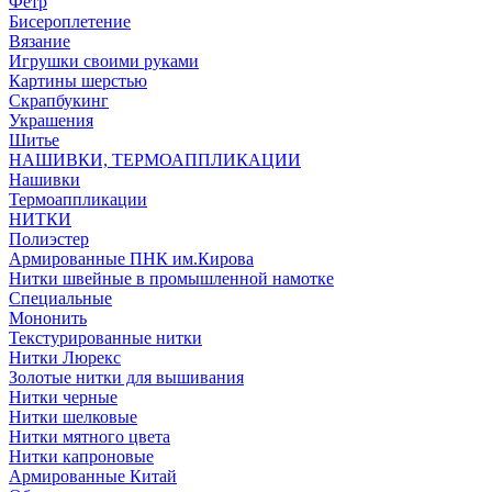
Фетр
Бисероплетение
Вязание
Игрушки своими руками
Картины шерстью
Скрапбукинг
Украшения
Шитье
НАШИВКИ, ТЕРМОАППЛИКАЦИИ
Нашивки
Термоаппликации
НИТКИ
Полиэстер
Армированные ПНК им.Кирова
Нитки швейные в промышленной намотке
Специальные
Мононить
Текстурированные нитки
Нитки Люрекс
Золотые нитки для вышивания
Нитки черные
Нитки шелковые
Нитки мятного цвета
Нитки капроновые
Армированные Китай