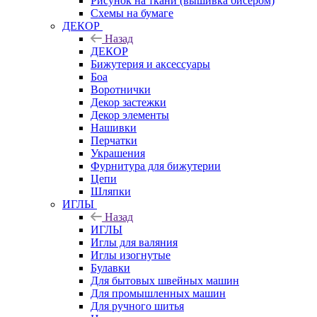
Рисунок на ткани (вышивка бисером)
Схемы на бумаге
ДЕКОР
Назад
ДЕКОР
Бижутерия и аксессуары
Боа
Воротнички
Декор застежки
Декор элементы
Нашивки
Перчатки
Украшения
Фурнитура для бижутерии
Цепи
Шляпки
ИГЛЫ
Назад
ИГЛЫ
Иглы для валяния
Иглы изогнутые
Булавки
Для бытовых швейных машин
Для промышленных машин
Для ручного шитья