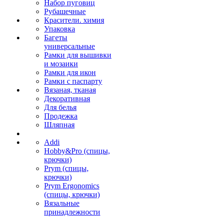
Набор пуговиц
Рубашечные
Красители. химия
Упаковка
Багеты
универсальные
Рамки для вышивки
и мозаики
Рамки для икон
Рамки с паспарту
Вязаная, тканая
Декоративная
Для белья
Продежка
Шляпная
Addi
Hobby&Pro (спицы,
крючки)
Prym (спицы,
крючки)
Prym Ergonomics
(спицы, крючки)
Вязальные
принадлежности