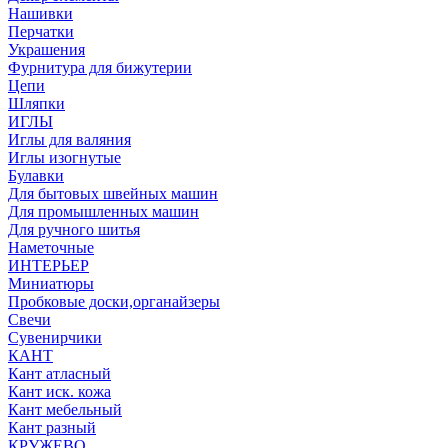
Нашивки
Перчатки
Украшения
Фурнитура для бижутерии
Цепи
Шляпки
ИГЛЫ
Иглы для валяния
Иглы изогнутые
Булавки
Для бытовых швейных машин
Для промышленных машин
Для ручного шитья
Наметочные
ИНТЕРЬЕР
Миниатюры
Пробковые доски,органайзеры
Свечи
Сувенирчики
КАНТ
Кант атласный
Кант иск. кожа
Кант мебельный
Кант разный
КРУЖЕВО