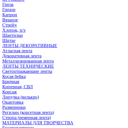
Гинза
Гипюр
Капрон
Вязаное
Стрейч
Хлопок, п/э
Шантильи
Шитье
ЛЕНТЫ ДЕКОРАТИВНЫЕ
Атласная лента
Декоративная лента
Металлизированная лента
ЛЕНТЫ ТЕХНИЧЕСКИЕ
Светоотражающие ленты
Косая бейка
Брючная
Киперная, СВЛ
Корсаж
Липучка (велькро)
Окантовка
Размерники
Регилин (корсетная лента)
Стропа (ременная лента)
МАТЕРИАЛЫ ДЛЯ ТВОРЧЕСТВА
Бисероплетение