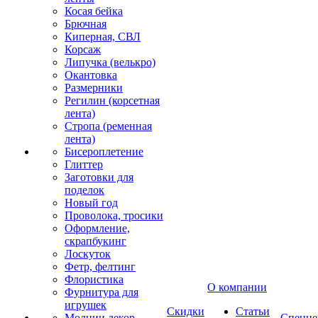
Косая бейка
Брючная
Киперная, СВЛ
Корсаж
Липучка (велькро)
Окантовка
Размерники
Регилин (корсетная
лента)
Стропа (ременная
лента)
Бисероплетение
Глиттер
Заготовки для
поделок
Новый год
Проволока, тросики
Оформление,
скрапбукинг
Лоскуток
Фетр, фелтинг
Флористика
О компании
Фурнитура для
игрушек
Скидки
Статьи
Молнии декор
Спецце