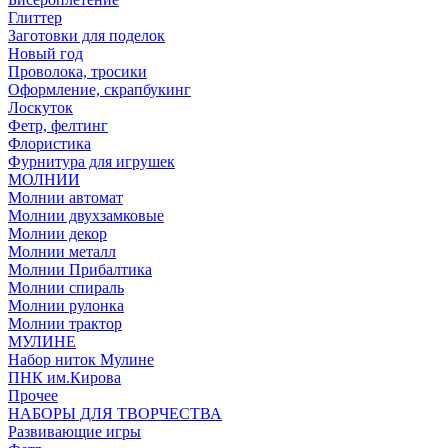
Глиттер
Заготовки для поделок
Новый год
Проволока, тросики
Оформление, скрапбукинг
Лоскуток
Фетр, фелтинг
Флористика
Фурнитура для игрушек
МОЛНИИ
Молнии автомат
Молнии двухзамковые
Молнии декор
Молнии металл
Молнии Прибалтика
Молнии спираль
Молнии рулонка
Молнии трактор
МУЛИНЕ
Набор ниток Мулине
ПНК им.Кирова
Прочее
НАБОРЫ ДЛЯ ТВОРЧЕСТВА
Развивающие игры