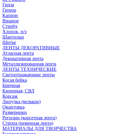
Гинза
Гипюр
Капрон
Вязаное
Стрейч
Хлопок, п/э
Шантильи
Шитье
ЛЕНТЫ ДЕКОРАТИВНЫЕ
Атласная лента
Декоративная лента
Металлизированная лента
ЛЕНТЫ ТЕХНИЧЕСКИЕ
Светоотражающие ленты
Косая бейка
Брючная
Киперная, СВЛ
Корсаж
Липучка (велькро)
Окантовка
Размерники
Регилин (корсетная лента)
Стропа (ременная лента)
МАТЕРИАЛЫ ДЛЯ ТВОРЧЕСТВА
Бисероплетение