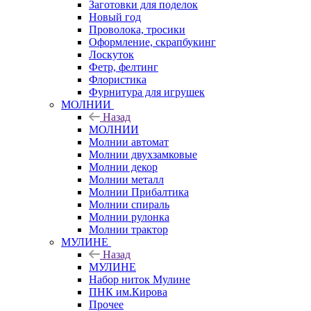
Заготовки для поделок
Новый год
Проволока, тросики
Оформление, скрапбукинг
Лоскуток
Фетр, фелтинг
Флористика
Фурнитура для игрушек
МОЛНИИ
Назад
МОЛНИИ
Молнии автомат
Молнии двухзамковые
Молнии декор
Молнии металл
Молнии Прибалтика
Молнии спираль
Молнии рулонка
Молнии трактор
МУЛИНЕ
Назад
МУЛИНЕ
Набор ниток Мулине
ПНК им.Кирова
Прочее