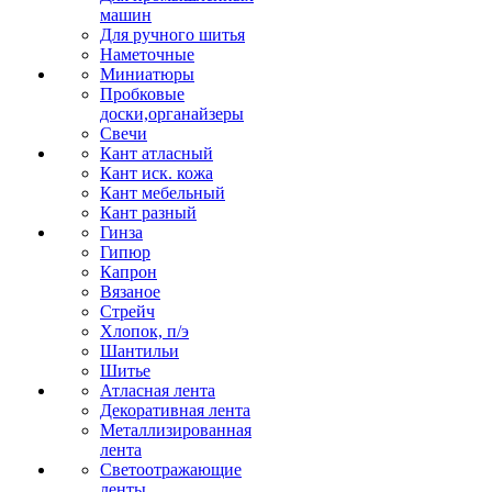
машин
Для ручного шитья
Наметочные
Миниатюры
Пробковые
доски,органайзеры
Свечи
Кант атласный
Кант иск. кожа
Кант мебельный
Кант разный
Гинза
Гипюр
Капрон
Вязаное
Стрейч
Хлопок, п/э
Шантильи
Шитье
Атласная лента
Декоративная лента
Металлизированная
лента
Светоотражающие
ленты