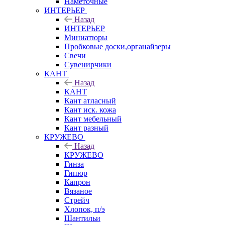
Наметочные
ИНТЕРЬЕР
Назад
ИНТЕРЬЕР
Миниатюры
Пробковые доски,органайзеры
Свечи
Сувенирчики
КАНТ
Назад
КАНТ
Кант атласный
Кант иск. кожа
Кант мебельный
Кант разный
КРУЖЕВО
Назад
КРУЖЕВО
Гинза
Гипюр
Капрон
Вязаное
Стрейч
Хлопок, п/э
Шантильи