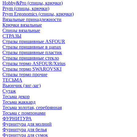
Hobby&Pro (спицы, крючки)
Prym (спицы, крючки)
Prym Ergonomics (спицы, крючки)
Вязальные принадлежности
Крючки вязальные
Спицы вязальные
СТРАЗЫ
Стразы пришивные ASFOUR
Стразы пришивные в цапах
Стразы пришивные пластик
Стразы пришивные стекло
Стразы термо ASFOUR/Xirius
Стразы термо SWAROVSKI
Стразы термо прочие
ТЕСЬМА
Вьюнчик (зиг-заг)
Сутаж
Тесьма декор
Тесьма жаккард
Тесьма золотая, серебрянная
Тесьма с помпонами
ФУРНИТУРА
Фурнитура для молний
Фурнитура для белья
Фурнитура для сумок