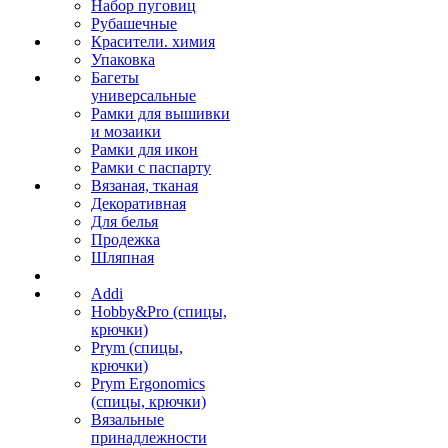
Набор пуговиц
Рубашечные
Красители. химия
Упаковка
Багеты
универсальные
Рамки для вышивки
и мозаики
Рамки для икон
Рамки с паспарту
Вязаная, тканая
Декоративная
Для белья
Продежка
Шляпная
Addi
Hobby&Pro (спицы,
крючки)
Prym (спицы,
крючки)
Prym Ergonomics
(спицы, крючки)
Вязальные
принадлежности