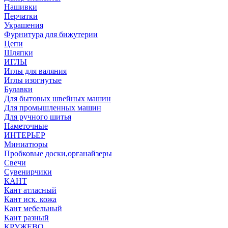
Нашивки
Перчатки
Украшения
Фурнитура для бижутерии
Цепи
Шляпки
ИГЛЫ
Иглы для валяния
Иглы изогнутые
Булавки
Для бытовых швейных машин
Для промышленных машин
Для ручного шитья
Наметочные
ИНТЕРЬЕР
Миниатюры
Пробковые доски,органайзеры
Свечи
Сувенирчики
КАНТ
Кант атласный
Кант иск. кожа
Кант мебельный
Кант разный
КРУЖЕВО