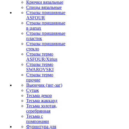
Крючки вязальные
Спицы вязальные
Стразы пришивные
ASFOUR
Стразы пришивные
в цапах
Стразы пришивные
пластик
Стразы пришивные
стекло
Стразы термо
ASFOUR/Xirius
Стразы термо
SWAROVSKI
Стразы термо
прочие
Вьюнчик (зиг-заг)
Сутаж
Тесьма декор
Тесьма жаккард
Тесьма золотая,
серебрянная
Тесьма с
помпонами
Фурнитура для