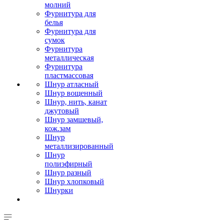
молний
Фурнитура для
белья
Фурнитура для
сумок
Фурнитура
металлическая
Фурнитура
пластмассовая
Шнур атласный
Шнур вощенный
Шнур, нить, канат
джутовый
Шнур замшевый,
кож.зам
Шнур
металлизированный
Шнур
полиэфирный
Шнур разный
Шнур хлопковый
Шнурки