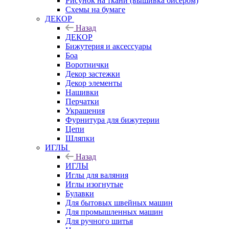
Рисунок на ткани (вышивка бисером)
Схемы на бумаге
ДЕКОР
Назад
ДЕКОР
Бижутерия и аксессуары
Боа
Воротнички
Декор застежки
Декор элементы
Нашивки
Перчатки
Украшения
Фурнитура для бижутерии
Цепи
Шляпки
ИГЛЫ
Назад
ИГЛЫ
Иглы для валяния
Иглы изогнутые
Булавки
Для бытовых швейных машин
Для промышленных машин
Для ручного шитья