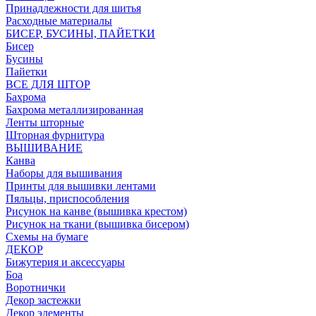
Принадлежности для шитья
Расходные материалы
БИСЕР, БУСИНЫ, ПАЙЕТКИ
Бисер
Бусины
Пайетки
ВСЕ ДЛЯ ШТОР
Бахрома
Бахрома металлизированная
Ленты шторные
Шторная фурнитура
ВЫШИВАНИЕ
Канва
Наборы для вышивания
Принты для вышивки лентами
Пяльцы, приспособления
Рисунок на канве (вышивка крестом)
Рисунок на ткани (вышивка бисером)
Схемы на бумаге
ДЕКОР
Бижутерия и аксессуары
Боа
Воротнички
Декор застежки
Декор элементы