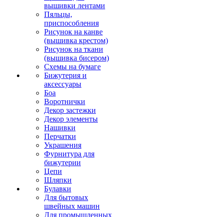
вышивки лентами
Пяльцы,
приспособления
Рисунок на канве
(вышивка крестом)
Рисунок на ткани
(вышивка бисером)
Схемы на бумаге
Бижутерия и
аксессуары
Боа
Воротнички
Декор застежки
Декор элементы
Нашивки
Перчатки
Украшения
Фурнитура для
бижутерии
Цепи
Шляпки
Булавки
Для бытовых
швейных машин
Для промышленных