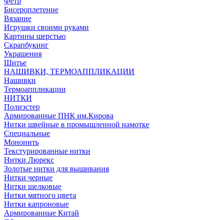
Фетр
Бисероплетение
Вязание
Игрушки своими руками
Картины шерстью
Скрапбукинг
Украшения
Шитье
НАШИВКИ, ТЕРМОАППЛИКАЦИИ
Нашивки
Термоаппликации
НИТКИ
Полиэстер
Армированные ПНК им.Кирова
Нитки швейные в промышленной намотке
Специальные
Мононить
Текстурированные нитки
Нитки Люрекс
Золотые нитки для вышивания
Нитки черные
Нитки шелковые
Нитки мятного цвета
Нитки капроновые
Армированные Китай