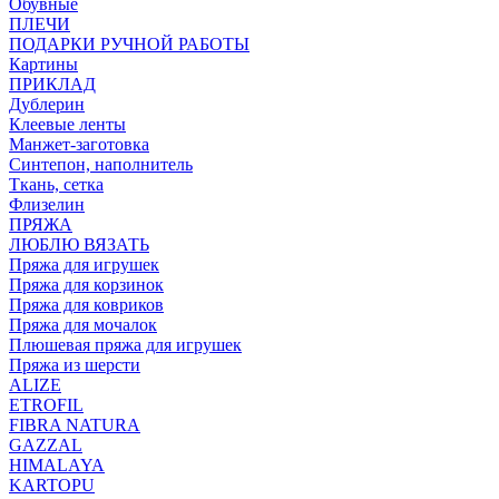
Обувные
ПЛЕЧИ
ПОДАРКИ РУЧНОЙ РАБОТЫ
Картины
ПРИКЛАД
Дублерин
Клеевые ленты
Манжет-заготовка
Синтепон, наполнитель
Ткань, сетка
Флизелин
ПРЯЖА
ЛЮБЛЮ ВЯЗАТЬ
Пряжа для игрушек
Пряжа для корзинок
Пряжа для ковриков
Пряжа для мочалок
Плюшевая пряжа для игрушек
Пряжа из шерсти
ALIZE
ETROFIL
FIBRA NATURA
GAZZAL
HIMALAYA
KARTOPU