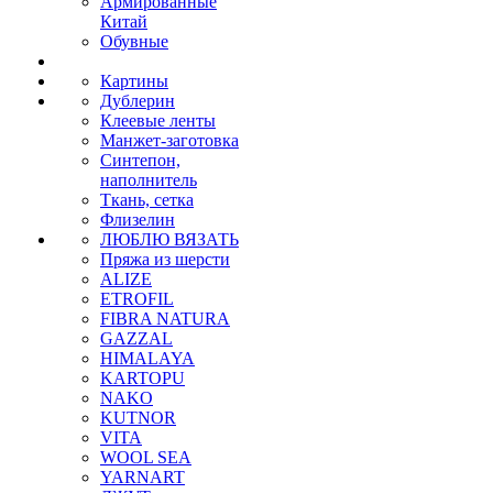
Армированные
Китай
Обувные
Картины
Дублерин
Клеевые ленты
Манжет-заготовка
Синтепон,
наполнитель
Ткань, сетка
Флизелин
ЛЮБЛЮ ВЯЗАТЬ
Пряжа из шерсти
ALIZE
ETROFIL
FIBRA NATURA
GAZZAL
HIMALAYA
KARTOPU
NAKO
KUTNOR
VITA
WOOL SEA
YARNART