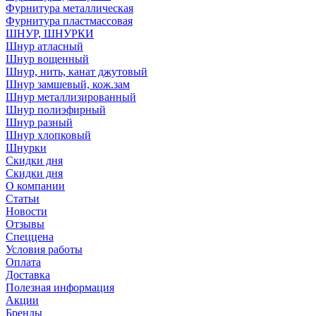
Фурнитура металлическая
Фурнитура пластмассовая
ШНУР, ШНУРКИ
Шнур атласный
Шнур вощенный
Шнур, нить, канат джутовый
Шнур замшевый, кож.зам
Шнур металлизированный
Шнур полиэфирный
Шнур разный
Шнур хлопковый
Шнурки
Скидки дня
Скидки дня
О компании
Статьи
Новости
Отзывы
Спеццена
Условия работы
Оплата
Доставка
Полезная информация
Акции
Бренды