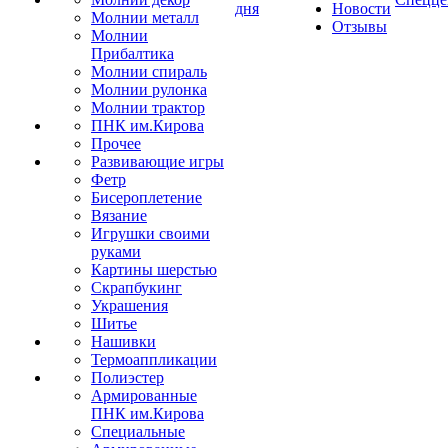
дня
Новости
Молнии металл
Отзывы
Молнии
Прибалтика
Молнии спираль
Молнии рулонка
Молнии трактор
ПНК им.Кирова
Прочее
Развивающие игры
Фетр
Бисероплетение
Вязание
Игрушки своими
руками
Картины шерстью
Скрапбукинг
Украшения
Шитье
Нашивки
Термоаппликации
Полиэстер
Армированные
ПНК им.Кирова
Специальные