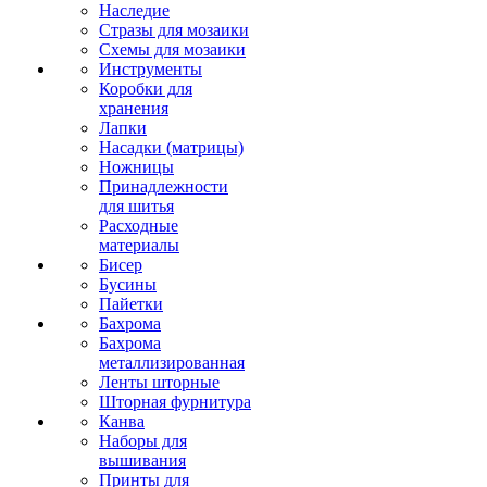
Наследие
Стразы для мозаики
Схемы для мозаики
Инструменты
Коробки для
хранения
Лапки
Насадки (матрицы)
Ножницы
Принадлежности
для шитья
Расходные
материалы
Бисер
Бусины
Пайетки
Бахрома
Бахрома
металлизированная
Ленты шторные
Шторная фурнитура
Канва
Наборы для
вышивания
Принты для