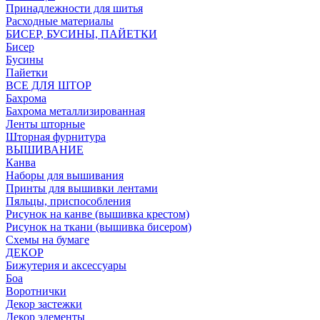
Принадлежности для шитья
Расходные материалы
БИСЕР, БУСИНЫ, ПАЙЕТКИ
Бисер
Бусины
Пайетки
ВСЕ ДЛЯ ШТОР
Бахрома
Бахрома металлизированная
Ленты шторные
Шторная фурнитура
ВЫШИВАНИЕ
Канва
Наборы для вышивания
Принты для вышивки лентами
Пяльцы, приспособления
Рисунок на канве (вышивка крестом)
Рисунок на ткани (вышивка бисером)
Схемы на бумаге
ДЕКОР
Бижутерия и аксессуары
Боа
Воротнички
Декор застежки
Декор элементы