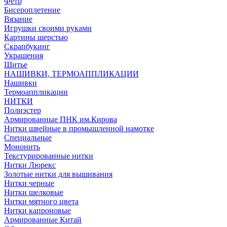
Фетр
Бисероплетение
Вязание
Игрушки своими руками
Картины шерстью
Скрапбукинг
Украшения
Шитье
НАШИВКИ, ТЕРМОАППЛИКАЦИИ
Нашивки
Термоаппликации
НИТКИ
Полиэстер
Армированные ПНК им.Кирова
Нитки швейные в промышленной намотке
Специальные
Мононить
Текстурированные нитки
Нитки Люрекс
Золотые нитки для вышивания
Нитки черные
Нитки шелковые
Нитки мятного цвета
Нитки капроновые
Армированные Китай