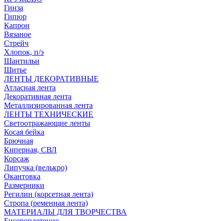
Гинза
Гипюр
Капрон
Вязаное
Стрейч
Хлопок, п/э
Шантильи
Шитье
ЛЕНТЫ ДЕКОРАТИВНЫЕ
Атласная лента
Декоративная лента
Металлизированная лента
ЛЕНТЫ ТЕХНИЧЕСКИЕ
Светоотражающие ленты
Косая бейка
Брючная
Киперная, СВЛ
Корсаж
Липучка (велькро)
Окантовка
Размерники
Регилин (корсетная лента)
Стропа (ременная лента)
МАТЕРИАЛЫ ДЛЯ ТВОРЧЕСТВА
Бисероплетение