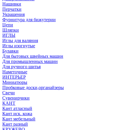
Нашивки
Перчатки
Украшения
Фурнитура для бижутерии
Цепи
Шляпки
ИГЛЫ
Иглы для валяния
Иглы изогнутые
Булавки
Для бытовых швейных машин
Для промышленных машин
Для ручного шитья
Наметочные
ИНТЕРЬЕР
Миниатюры
Пробковые доски,органайзеры
Свечи
Сувенирчики
КАНТ
Кант атласный
Кант иск. кожа
Кант мебельный
Кант разный
КРУЖЕВО