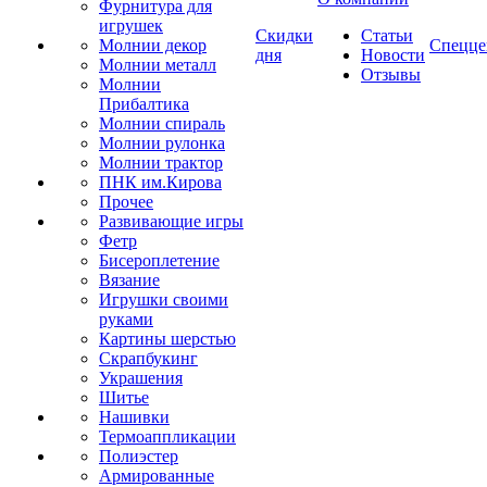
Фурнитура для
игрушек
Скидки
Статьи
Молнии декор
Спецце
дня
Новости
Молнии металл
Отзывы
Молнии
Прибалтика
Молнии спираль
Молнии рулонка
Молнии трактор
ПНК им.Кирова
Прочее
Развивающие игры
Фетр
Бисероплетение
Вязание
Игрушки своими
руками
Картины шерстью
Скрапбукинг
Украшения
Шитье
Нашивки
Термоаппликации
Полиэстер
Армированные