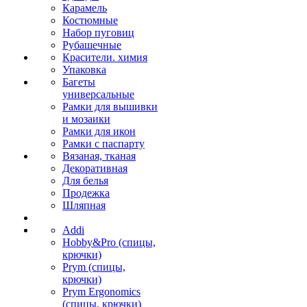
Карамель
Костюмные
Набор пуговиц
Рубашечные
Красители. химия
Упаковка
Багеты
универсальные
Рамки для вышивки
и мозаики
Рамки для икон
Рамки с паспарту
Вязаная, тканая
Декоративная
Для белья
Продежка
Шляпная
Addi
Hobby&Pro (спицы,
крючки)
Prym (спицы,
крючки)
Prym Ergonomics
(спицы, крючки)