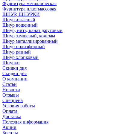
Фурнитура металлическая
Фурнитура пластмассовая
ШНУР, ШНУРКИ
Шнур атласный
Шнур вощенный
Шнур, нить, канат джутовый
Шнур замшевый, кож.зам
Шнур металлизированный
Шнур полиэфирный
Шнур разный
Шнур хлопковый
Шнурки
Скидки дня
Скидки дня
О компании
Статьи
Новости
Отзывы
Спеццена
Условия работы
Оплата
Доставка
Полезная информация
Акции
Бренды