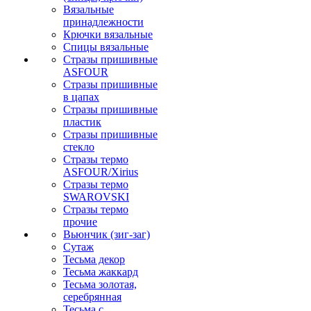
Вязальные
принадлежности
Крючки вязальные
Спицы вязальные
Стразы пришивные
ASFOUR
Стразы пришивные
в цапах
Стразы пришивные
пластик
Стразы пришивные
стекло
Стразы термо
ASFOUR/Xirius
Стразы термо
SWAROVSKI
Стразы термо
прочие
Вьюнчик (зиг-заг)
Сутаж
Тесьма декор
Тесьма жаккард
Тесьма золотая,
серебрянная
Тесьма с