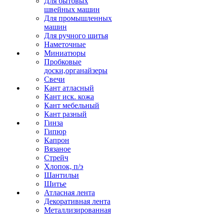
Для бытовых
швейных машин
Для промышленных
машин
Для ручного шитья
Наметочные
Миниатюры
Пробковые
доски,органайзеры
Свечи
Кант атласный
Кант иск. кожа
Кант мебельный
Кант разный
Гинза
Гипюр
Капрон
Вязаное
Стрейч
Хлопок, п/э
Шантильи
Шитье
Атласная лента
Декоративная лента
Металлизированная