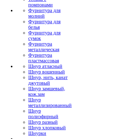
помпонами
Фурнитура для
молний
Фурнитура для
белья
Фурнитура для
сумок
Фурнитура
металлическая
Фурнитура
пластмассовая
Шнур атласный
Шнур вощенный
Шнур, нить, канат
джутовый
Шнур замшевый,
кож.зам
Шнур
металлизированный
Шнур
полиэфирный
Шнур разный
Шнур хлопковый
Шнурки