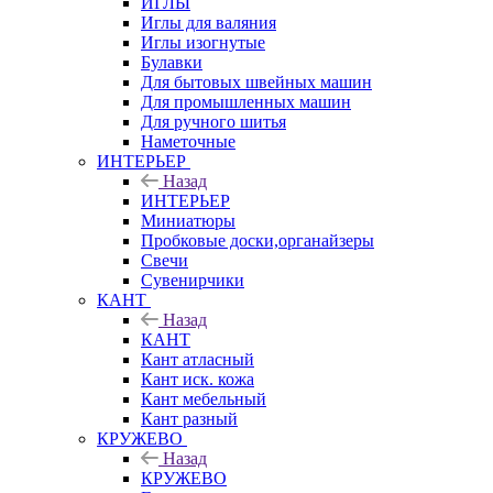
ИГЛЫ
Иглы для валяния
Иглы изогнутые
Булавки
Для бытовых швейных машин
Для промышленных машин
Для ручного шитья
Наметочные
ИНТЕРЬЕР
Назад
ИНТЕРЬЕР
Миниатюры
Пробковые доски,органайзеры
Свечи
Сувенирчики
КАНТ
Назад
КАНТ
Кант атласный
Кант иск. кожа
Кант мебельный
Кант разный
КРУЖЕВО
Назад
КРУЖЕВО