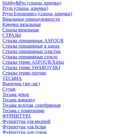
Hobby&Pro (спицы, крючки)
Prym (спицы, крючки)
Prym Ergonomics (спицы, крючки)
Вязальные принадлежности
Крючки вязальные
Спицы вязальные
СТРАЗЫ
Стразы пришивные ASFOUR
Стразы пришивные в цапах
Стразы пришивные пластик
Стразы пришивные стекло
Стразы термо ASFOUR/Xirius
Стразы термо SWAROVSKI
Стразы термо прочие
ТЕСЬМА
Вьюнчик (зиг-заг)
Сутаж
Тесьма декор
Тесьма жаккард
Тесьма золотая, серебрянная
Тесьма с помпонами
ФУРНИТУРА
Фурнитура для молний
Фурнитура для белья
Фурнитура для сумок