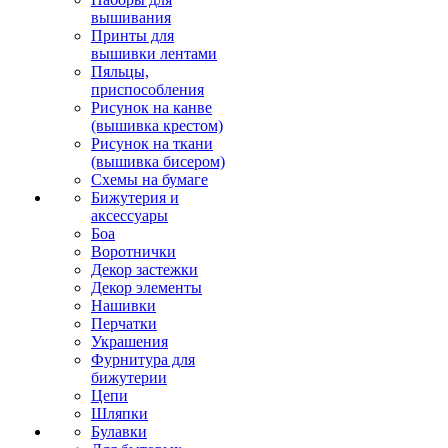
вышивания
Принты для
вышивки лентами
Пяльцы,
приспособления
Рисунок на канве
(вышивка крестом)
Рисунок на ткани
(вышивка бисером)
Схемы на бумаге
Бижутерия и
аксессуары
Боа
Воротнички
Декор застежки
Декор элементы
Нашивки
Перчатки
Украшения
Фурнитура для
бижутерии
Цепи
Шляпки
Булавки