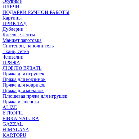
Обувные
ПЛЕЧИ
ПОДАРКИ РУЧНОЙ РАБОТЫ
Картины
ПРИКЛАД
Дублерин
Клеевые ленты
Манжет-заготовка
Синтепон, наполнитель
Ткань, сетка
Флизелин
ПРЯЖА
ЛЮБЛЮ ВЯЗАТЬ
Пряжа для игрушек
Пряжа для корзинок
Пряжа для ковриков
Пряжа для мочалок
Плюшевая пряжа для игрушек
Пряжа из шерсти
ALIZE
ETROFIL
FIBRA NATURA
GAZZAL
HIMALAYA
KARTOPU