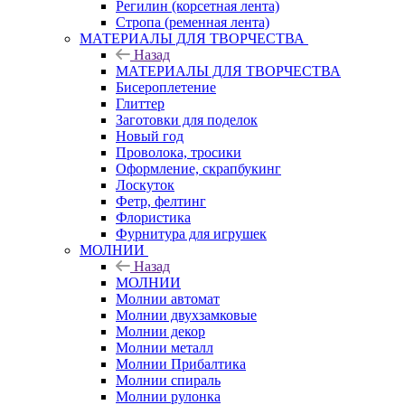
Регилин (корсетная лента)
Стропа (ременная лента)
МАТЕРИАЛЫ ДЛЯ ТВОРЧЕСТВА
Назад
МАТЕРИАЛЫ ДЛЯ ТВОРЧЕСТВА
Бисероплетение
Глиттер
Заготовки для поделок
Новый год
Проволока, тросики
Оформление, скрапбукинг
Лоскуток
Фетр, фелтинг
Флористика
Фурнитура для игрушек
МОЛНИИ
Назад
МОЛНИИ
Молнии автомат
Молнии двухзамковые
Молнии декор
Молнии металл
Молнии Прибалтика
Молнии спираль
Молнии рулонка