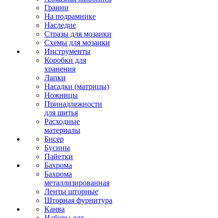
Гранни
На подрамнике
Наследие
Стразы для мозаики
Схемы для мозаики
Инструменты
Коробки для
хранения
Лапки
Насадки (матрицы)
Ножницы
Принадлежности
для шитья
Расходные
материалы
Бисер
Бусины
Пайетки
Бахрома
Бахрома
металлизированная
Ленты шторные
Шторная фурнитура
Канва
Наборы для