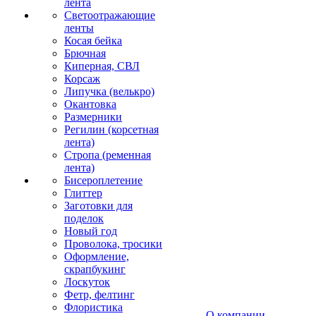
лента
Светоотражающие
ленты
Косая бейка
Брючная
Киперная, СВЛ
Корсаж
Липучка (велькро)
Окантовка
Размерники
Регилин (корсетная
лента)
Стропа (ременная
лента)
Бисероплетение
Глиттер
Заготовки для
поделок
Новый год
Проволока, тросики
Оформление,
скрапбукинг
Лоскуток
Фетр, фелтинг
Флористика
О компании