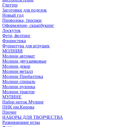
Глиттер
Заготовки для поделок
Новый год
Проволока, тросики
Оформление, скрапбукинг
Лоскуток
Фетр, фелтинг
Флористика
Фурнитура для игрушек
МОЛНИИ
Молнии автомат
Молнии двухзамковые
Молнии декор
Молнии металл
Молнии Прибалтика
Молнии спираль
Молнии рулонка
Молнии трактор
МУЛИНЕ
Набор ниток Мулине
ПНК им.Кирова
Прочее
НАБОРЫ ДЛЯ ТВОРЧЕСТВА
Развивающие игры